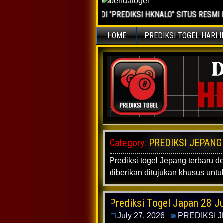
LAMAT DATANG DI "PREDIKSI HKNALO" SITUS RESMI PREDIKSI ANG
HOME
PREDIKSI TOGEL HARI I
Category:
PREDIKSI JEPANG
Prediksi togel Jepang terbaru d
diberikan ditujukan khusus untuk
Prediksi Togel Japan 28 J
July 27, 2026
PREDIKSI 