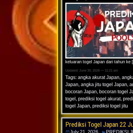
keluaran togel Japan dari tahun ke 
Updated: June 30, 2026 — 11:21 am
Tags:
angka akurat Japan
,
angka
Japan
,
angka jitu togel Japan
,
a
bocoran Japan
,
bocoran togel 
togel
,
prediksi togel akurat
,
pred
togel Japan
,
prediksi togel jitu
Prediksi Togel Japan 22 J
July 21, 2026
PREDIKSI 