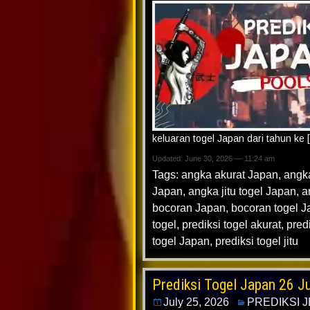
keluaran togel Japan dari tahun ke 
Updated: June 30, 2026 — 11:24 am
Tags:
angka akurat Japan
,
angka
Japan
,
angka jitu togel Japan
,
a
bocoran Japan
,
bocoran togel 
togel
,
prediksi togel akurat
,
pred
togel Japan
,
prediksi togel jitu
Prediksi Togel Japan 26 J
July 25, 2026
PREDIKSI 