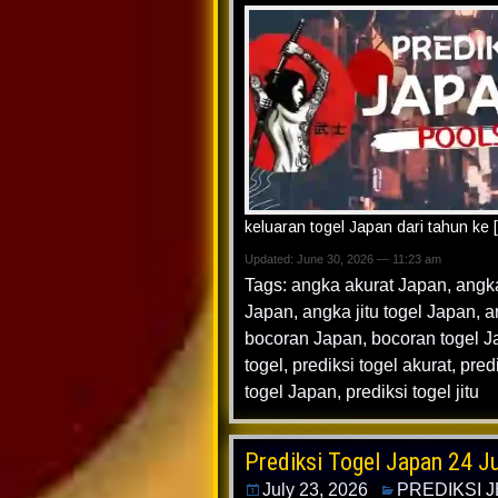
keluaran togel Japan dari tahun ke 
Updated: June 30, 2026 — 11:23 am
Tags:
angka akurat Japan
,
angka
Japan
,
angka jitu togel Japan
,
a
bocoran Japan
,
bocoran togel 
togel
,
prediksi togel akurat
,
pred
togel Japan
,
prediksi togel jitu
Prediksi Togel Japan 24 J
July 23, 2026
PREDIKSI 