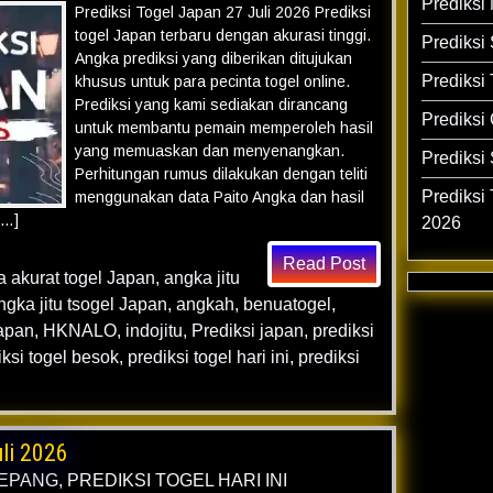
Prediksi
Prediksi Togel Japan 27 Juli 2026 Prediksi
togel Japan terbaru dengan akurasi tinggi.
Prediksi
Angka prediksi yang diberikan ditujukan
Prediksi
khusus untuk para pecinta togel online.
Prediksi yang kami sediakan dirancang
Prediksi
untuk membantu pemain memperoleh hasil
yang memuaskan dan menyenangkan.
Prediksi
Perhitungan rumus dilakukan dengan teliti
Prediksi
menggunakan data Paito Angka dan hasil
[…]
2026
Read Post
 akurat togel Japan
,
angka jitu
ngka jitu tsogel Japan
,
angkah
,
benuatogel
,
Japan
,
HKNALO
,
indojitu
,
Prediksi japan
,
prediksi
iksi togel besok
,
prediksi togel hari ini
,
prediksi
uli 2026
JEPANG
,
PREDIKSI TOGEL HARI INI