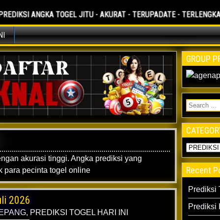
KA TOGEL JITU - AKURAT - TERUPADATE - TERLENGKAP - TERPERCA
NI
GROUP P
CATEGOR
engan akurasi tinggi. Angka prediksi yang
Recent P
 para pecinta togel online
Prediksi
uli 2026
Prediksi
JEPANG
,
PREDIKSI TOGEL HARI INI