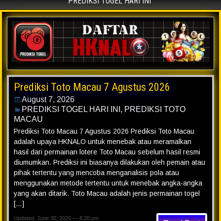
PREDIKSI TOGEL HARI INI
Prediksi Toto Macau 7 Agustus 2026
August 7, 2026
PREDIKSI TOGEL HARI INI
,
PREDIKSI TOTO
MACAU
Prediksi Toto Macau 7 Agustus 2026 Prediksi Toto Macau
adalah upaya HKNALO untuk menebak atau meramalkan
hasil dari permainan lotere Toto Macau sebelum hasil resmi
diumumkan. Prediksi ini biasanya dilakukan oleh pemain atau
pihak tertentu yang mencoba menganalisis pola atau
menggunakan metode tertentu untuk menebak angka-angka
yang akan ditarik. Toto Macau adalah jenis permainan togel
[…]
Updated: June 30, 2026 — 8:20 pm