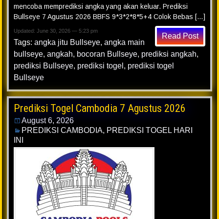
mencoba memprediksi angka yang akan keluar. Prediksi
Bullseye 7 Agustus 2026 BBFS 9*3*2*8*5+4 Colok Bebas […]
Updated: June 30, 2026 — 5:23 pm
Read Post
Tags:
angka jitu Bullseye
,
angka main
bullseye
,
angkah
,
bocoran Bullseye
,
prediksi angkah
,
prediksi Bullseye
,
prediksi togel
,
prediksi togel
Bullseye
Prediksi Togel Cambodia 7 Agustus 2026
August 6, 2026
PREDIKSI CAMBODIA
,
PREDIKSI TOGEL HARI
INI