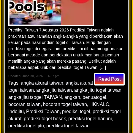
Prediksi Taiwan 7 Agustus 2026 Prediksi Taiwan adalah
prakiraan atau ramalan angka-angka yang diperkirakan akan
keluar pada hasil undian togel di Taiwan. Mirip dengan
prediksi togel di negara lain, prediksi ini dibuat menggunakan
berbagai metode dan pendekatan untuk membantu pemain
memilih angka yang akan mereka pasang. Berikut adalah
beberapa aspek unik dari prediksi togel Taiwan: […]
Updated: June 30, 2026 — 4:37 pm
Read Post
Tags:
angka akurat taiwan
,
angka akurat
togel taiwan
,
angka jitu taiwan
,
angka jitu togel taiwan
,
angka jitu tsogel TAIWAN
,
angkah
,
benuatogel
,
bocoran taiwan
,
bocoran togel taiwan
,
HKNALO
,
indojitu
,
Prediksi Taiwan
,
prediksi togel
,
prediksi togel
akurat
,
prediksi togel besok
,
prediksi togel hari ini
,
prediksi togel jitu
,
prediksi togel taiwan