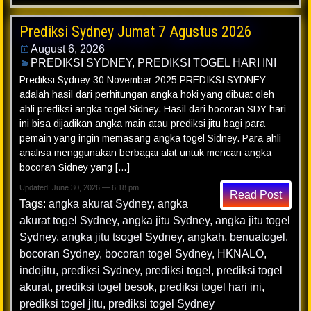
Prediksi Sydney Jumat 7 Agustus 2026
August 6, 2026
PREDIKSI SYDNEY
,
PREDIKSI TOGEL HARI INI
Prediksi Sydney 30 November 2025 PREDIKSI SYDNEY
adalah hasil dari perhitungan angka hoki yang dibuat oleh
ahli prediksi angka togel Sidney. Hasil dari bocoran SDY hari
ini bisa dijadikan angka main atau prediksi jitu bagi para
pemain yang ingin memasang angka togel Sidney. Para ahli
analisa menggunakan berbagai alat untuk mencari angka
bocoran Sidney yang […]
Updated: June 30, 2026 — 6:18 pm
Read Post
Tags:
angka akurat Sydney
,
angka
akurat togel Sydney
,
angka jitu Sydney
,
angka jitu togel
Sydney
,
angka jitu tsogel Sydney
,
angkah
,
benuatogel
,
bocoran Sydney
,
bocoran togel Sydney
,
HKNALO
,
indojitu
,
prediksi Sydney
,
prediksi togel
,
prediksi togel
akurat
,
prediksi togel besok
,
prediksi togel hari ini
,
prediksi togel jitu
,
prediksi togel Sydney