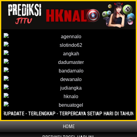
ATE - TERLENGKAP - TERPERCAYA SETIAP HARI DI TAHUN 2024-20
HOME