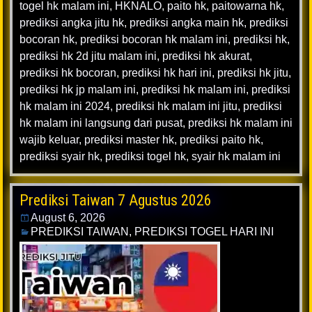
togel hk malam ini
,
HKNALO
,
paito hk
,
paitowarna hk
,
prediksi angka jitu hk
,
prediksi angka main hk
,
prediksi
bocoran hk
,
prediksi bocoran hk malam ini
,
prediksi hk
,
prediksi hk 2d jitu malam ini
,
prediksi hk akurat
,
prediksi hk bocoran
,
prediksi hk hari ini
,
prediksi hk jitu
,
prediksi hk jp malam ini
,
prediksi hk malam ini
,
prediksi
hk malam ini 2024
,
prediksi hk malam ini jitu
,
prediksi
hk malam ini langsung dari pusat
,
prediksi hk malam ini
wajib keluar
,
prediksi master hk
,
prediksi paito hk
,
prediksi syair hk
,
prediksi togel hk
,
syair hk malam ini
Prediksi Taiwan 7 Agustus 2026
August 6, 2026
PREDIKSI TAIWAN
,
PREDIKSI TOGEL HARI INI