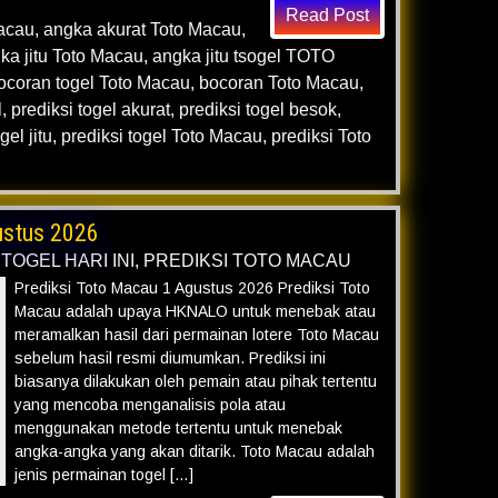
Read Post
Macau
,
angka akurat Toto Macau
,
ka jitu Toto Macau
,
angka jitu tsogel TOTO
ocoran togel Toto Macau
,
bocoran Toto Macau
,
l
,
prediksi togel akurat
,
prediksi togel besok
,
gel jitu
,
prediksi togel Toto Macau
,
prediksi Toto
ustus 2026
TOGEL HARI INI
,
PREDIKSI TOTO MACAU
Prediksi Toto Macau 1 Agustus 2026 Prediksi Toto
Macau adalah upaya HKNALO untuk menebak atau
meramalkan hasil dari permainan lotere Toto Macau
sebelum hasil resmi diumumkan. Prediksi ini
biasanya dilakukan oleh pemain atau pihak tertentu
yang mencoba menganalisis pola atau
menggunakan metode tertentu untuk menebak
angka-angka yang akan ditarik. Toto Macau adalah
jenis permainan togel […]