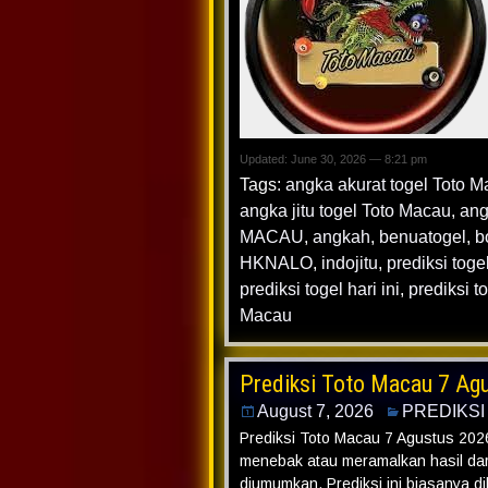
Updated: June 30, 2026 — 8:21 pm
Tags:
angka akurat togel Toto 
angka jitu togel Toto Macau
,
ang
MACAU
,
angkah
,
benuatogel
,
b
HKNALO
,
indojitu
,
prediksi toge
prediksi togel hari ini
,
prediksi to
Macau
Prediksi Toto Macau 7 Ag
August 7, 2026
PREDIKSI 
Prediksi Toto Macau 7 Agustus 20
menebak atau meramalkan hasil dar
diumumkan. Prediksi ini biasanya di