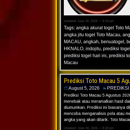
Updated: June 30, 2026 — 8:19 pm
Tags:
angka akurat togel Toto 
angka jitu togel Toto Macau
,
ang
MACAU
,
angkah
,
benuatogel
,
b
HKNALO
,
indojitu
,
prediksi toge
prediksi togel hari ini
,
prediksi to
Macau
Prediksi Toto Macau 5 Ag
August 5, 2026
PREDIKSI 
Prediksi Toto Macau 5 Agustus 20
menebak atau meramalkan hasil dar
diumumkan. Prediksi ini biasanya di
mencoba menganalisis pola atau m
angka yang akan ditarik. Toto Maca
Updated: June 30, 2026 — 8:18 pm