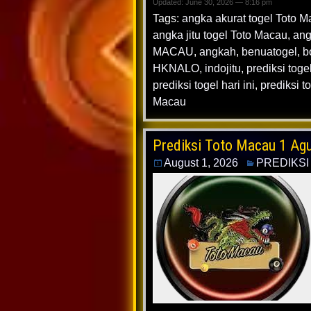
Updated: June 30, 2026 — 8:16 pm
Tags:
angka akurat togel Toto 
angka jitu togel Toto Macau
,
ang
MACAU
,
angkah
,
benuatogel
,
b
HKNALO
,
indojitu
,
prediksi toge
prediksi togel hari ini
,
prediksi to
Macau
Prediksi Toto Macau 1 Ag
August 1, 2026
PREDIKSI 