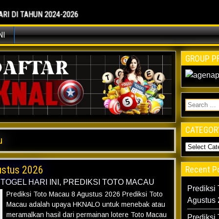
 2024-2026
NI
GROUP P
CATEGOR
u
ustus 2026
Recent P
TOGEL HARI INI
,
PREDIKSI TOTO MACAU
Prediksi
Prediksi Toto Macau 8 Agustus 2026 Prediksi Toto
Agustus
Macau adalah upaya HKNALO untuk menebak atau
meramalkan hasil dari permainan lotere Toto Macau
Prediksi