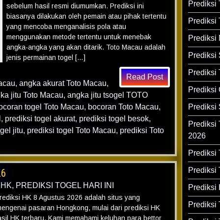
Prediksi
sebelum hasil resmi diumumkan. Prediksi ini
biasanya dilakukan oleh pemain atau pihak tertentu
Prediksi
yang mencoba menganalisis pola atau
menggunakan metode tertentu untuk menebak
Prediksi
angka-angka yang akan ditarik. Toto Macau adalah
Prediksi
jenis permainan togel […]
Prediksi
Read Post
Macau
,
angka akurat Toto Macau
,
Prediksi
ka jitu Toto Macau
,
angka jitu tsogel TOTO
ocoran togel Toto Macau
,
bocoran Toto Macau
,
Prediksi
l
,
prediksi togel akurat
,
prediksi togel besok
,
Prediksi
gel jitu
,
prediksi togel Toto Macau
,
prediksi Toto
2026
Prediksi
Prediksi
26
 HK
,
PREDIKSI TOGEL HARI INI
Prediksi
rediksi HK 8 Agustus 2026 adalah situs yang
Prediksi
mengenai pasaran Hongkong, mulai dari prediksi HK
il HK terbaru. Kami memahami keluhan para bettor