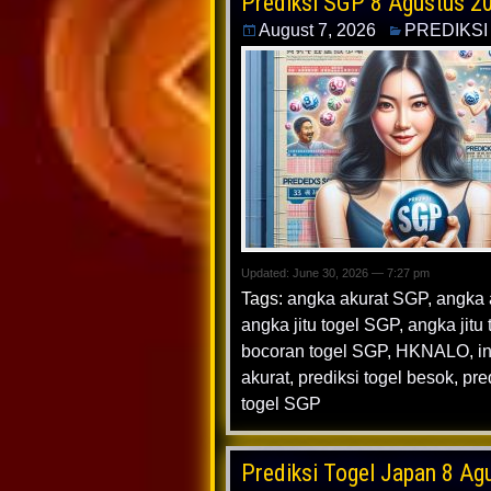
Prediksi SGP 8 Agustus 2
August 7, 2026
PREDIKSI
Updated: June 30, 2026 — 7:27 pm
Tags:
angka akurat SGP
,
angka 
angka jitu togel SGP
,
angka jitu
bocoran togel SGP
,
HKNALO
,
i
akurat
,
prediksi togel besok
,
pred
togel SGP
Prediksi Togel Japan 8 Ag