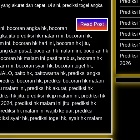
Prediksi
ang akurat dan cepat. Di sini, prediksi togel angka
]
Prediksi
Prediksi
Read Post
ni
,
bocoran angka hk
,
bocoran
Prediksi
ka jitu prediksi hk malam ini
,
bocoran hk
,
m ini
,
bocoran hk hari ini
,
bocoran hk jitu
,
Prediksi
ung dari pusat
,
bocoran hk malam ini
,
bocoran hk
Prediksi
bocoran hk malam ini pasti tembus
,
bocoran hk
2026
am ini
,
bocoran syair hk
,
bocoran togel hk
,
NALO
,
paito hk
,
paitowarna hk
,
prediksi angka
prediksi bocoran hk
,
prediksi bocoran hk malam
tu malam ini
,
prediksi hk akurat
,
prediksi hk
diksi hk jitu
,
prediksi hk jp malam ini
,
prediksi hk
i 2024
,
prediksi hk malam ini jitu
,
prediksi hk
prediksi hk malam ini wajib keluar
,
prediksi
diksi syair hk
,
prediksi togel hk
,
syair hk malam