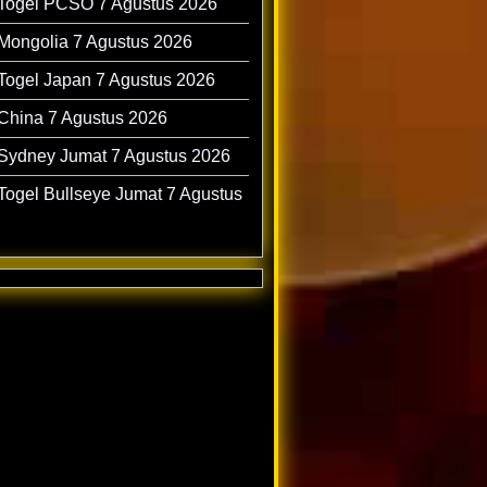
 Togel PCSO 7 Agustus 2026
 Mongolia 7 Agustus 2026
 Togel Japan 7 Agustus 2026
 China 7 Agustus 2026
 Sydney Jumat 7 Agustus 2026
 Togel Bullseye Jumat 7 Agustus