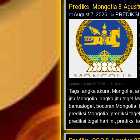
Prediksi Mongolia 8 Agus
August 7, 2026
PREDIKSI
Updated: June 30, 2026 — 4:13 pm
Tags:
angka akurat Mongolia
,
an
jitu Mongolia
,
angka jitu togel M
benuatogel
,
bocoran Mongolia
,
prediksi Mongolia
,
prediksi toge
prediksi togel hari ini
,
prediksi to