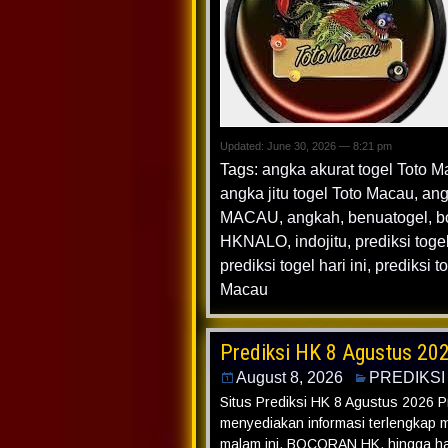
Updated: June 30, 2026 — 8:21 pm
Tags:
angka akurat togel Toto 
angka jitu togel Toto Macau
,
ang
MACAU
,
angkah
,
benuatogel
,
b
HKNALO
,
indojitu
,
prediksi toge
prediksi togel hari ini
,
prediksi to
Macau
Prediksi HK 8 Agustus 20
August 8, 2026
PREDIKSI
Situs Prediksi HK 8 Agustus 2026 P
menyediakan informasi terlengkap 
malam ini, BOCORAN HK, hingga has