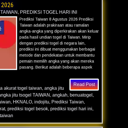
s 2026
 TAIWAN
,
PREDIKSI TOGEL HARI INI
Prediksi Taiwan 8 Agustus 2026 Prediksi
Taiwan adalah prakiraan atau ramalan
angka-angka yang diperkirakan akan keluar
pada hasil undian togel di Taiwan. Mirip
dengan prediksi togel di negara lain,
prediksi ini dibuat menggunakan berbagai
metode dan pendekatan untuk membantu
pemain memilih angka yang akan mereka
pasang. Berikut adalah beberapa aspek
Read Post
a akurat togel taiwan
,
angka jitu
angka jitu tsogel TAIWAN
,
angkah
,
benuatogel
,
aiwan
,
HKNALO
,
indojitu
,
Prediksi Taiwan
,
rat
,
prediksi togel besok
,
prediksi togel hari ini
,
 taiwan