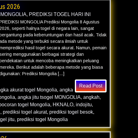
tus 2026
 MONGOLIA
,
PREDIKSI TOGEL HARI INI
PREDIKSI MONGOLIA Prediksi Mongolia 8 Agustus
2026, seperti halnya togel di negara lain, sangat
bergantung pada keberuntungan dan hasil acak. Tidak
ada metode yang terbukti secara ilmiah untuk
memprediksi hasil togel secara akurat. Namun, pemain
sering menggunakan berbagai strategi dan
pendekatan untuk mencoba meningkatkan peluang
mereka. Berikut adalah beberapa metode yang biasa
digunakan: Prediksi Mongolia […]
Read Post
gka akurat togel Mongolia
,
angka
ongolia
,
angka jitu tsogel MONGOLIA
,
angkah
,
bocoran togel Mongolia
,
HKNALO
,
indojitu
,
l
,
prediksi togel akurat
,
prediksi togel besok
,
gel jitu
,
prediksi togel Mongolia