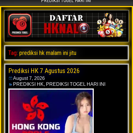
PREDIKSI TOGEL HARI INI
Tag:
prediksi hk malam ini jitu
Prediksi HK 7 Agustus 2026
August 7, 2026
PREDIKSI HK
,
PREDIKSI TOGEL HARI INI