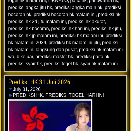
togel hk malam ini
,
HKNALO
,
paito hk
,
paitowarna hk
,
prediksi angka jitu hk
,
prediksi angka main hk
,
prediksi
bocoran hk
,
prediksi bocoran hk malam ini
,
prediksi hk
,
prediksi hk 2d jitu malam ini
,
prediksi hk akurat
,
prediksi hk bocoran
,
prediksi hk hari ini
,
prediksi hk jitu
,
prediksi hk jp malam ini
,
prediksi hk malam ini
,
prediksi
hk malam ini 2024
,
prediksi hk malam ini jitu
,
prediksi
hk malam ini langsung dari pusat
,
prediksi hk malam ini
wajib keluar
,
prediksi master hk
,
prediksi paito hk
,
prediksi syair hk
,
prediksi togel hk
,
syair hk malam ini
Prediksi HK 31 Juli 2026
July 31, 2026
PREDIKSI HK
,
PREDIKSI TOGEL HARI INI