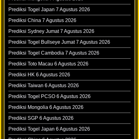
Prediksi Togel Japan 7 Agustus 2026
Prediksi China 7 Agustus 2026
Prediksi Sydney Jumat 7 Agustus 2026
Prediksi Togel Bullseye Jumat 7 Agustus 2026
Prediksi Togel Cambodia 7 Agustus 2026
Prediksi Toto Macau 6 Agustus 2026
Prediksi HK 6 Agustus 2026
Prediksi Taiwan 6 Agustus 2026
Prediksi Togel PCSO 6 Agustus 2026
Prediksi Mongolia 6 Agustus 2026
Prediksi SGP 6 Agustus 2026
Prediksi Togel Japan 6 Agustus 2026