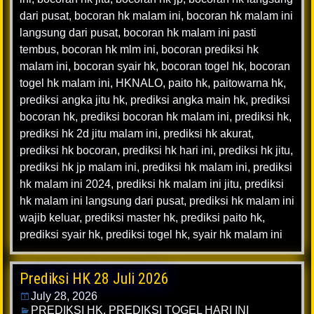
dari pusat
,
bocoran hk malam ini
,
bocoran hk malam ini
langsung dari pusat
,
bocoran hk malam ini pasti
tembus
,
bocoran hk mlm ini
,
bocoran prediksi hk
malam ini
,
bocoran syair hk
,
bocoran togel hk
,
bocoran
togel hk malam ini
,
HKNALO
,
paito hk
,
paitowarna hk
,
prediksi angka jitu hk
,
prediksi angka main hk
,
prediksi
bocoran hk
,
prediksi bocoran hk malam ini
,
prediksi hk
,
prediksi hk 2d jitu malam ini
,
prediksi hk akurat
,
prediksi hk bocoran
,
prediksi hk hari ini
,
prediksi hk jitu
,
prediksi hk jp malam ini
,
prediksi hk malam ini
,
prediksi
hk malam ini 2024
,
prediksi hk malam ini jitu
,
prediksi
hk malam ini langsung dari pusat
,
prediksi hk malam ini
wajib keluar
,
prediksi master hk
,
prediksi paito hk
,
prediksi syair hk
,
prediksi togel hk
,
syair hk malam ini
Prediksi HK 28 Juli 2026
July 28, 2026
PREDIKSI HK
,
PREDIKSI TOGEL HARI INI