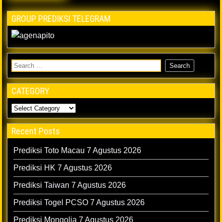
GROUP PREDIKSI TELEGRAM
CATEGORY
Recent Posts
Prediksi Toto Macau 7 Agustus 2026
Prediksi HK 7 Agustus 2026
Prediksi Taiwan 7 Agustus 2026
Prediksi Togel PCSO 7 Agustus 2026
Prediksi Mongolia 7 Agustus 2026