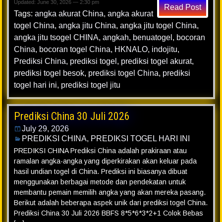
Updated: June 30, 2026 — 2:30 pm
Read Post
Tags:
angka akurat China
,
angka akurat
togel China
,
angka jitu China
,
angka jitu togel China
,
angka jitu tsogel CHINA
,
angkah
,
benuatogel
,
bocoran
China
,
bocoran togel China
,
HKNALO
,
indojitu
,
Prediksi China
,
prediksi togel
,
prediksi togel akurat
,
prediksi togel besok
,
prediksi togel China
,
prediksi
togel hari ini
,
prediksi togel jitu
Prediksi China 30 Juli 2026
July 29, 2026
PREDIKSI CHINA
,
PREDIKSI TOGEL HARI INI
PREDIKSI CHINA Prediksi China adalah prakiraan atau
ramalan angka-angka yang diperkirakan akan keluar pada
hasil undian togel di China. Prediksi ini biasanya dibuat
menggunakan berbagai metode dan pendekatan untuk
membantu pemain memilih angka yang akan mereka pasang.
Berikut adalah beberapa aspek unik dari prediksi togel China.
Prediksi China 30 Juli 2026 BBFS 8*5*6*3*2+1 Colok Bebas