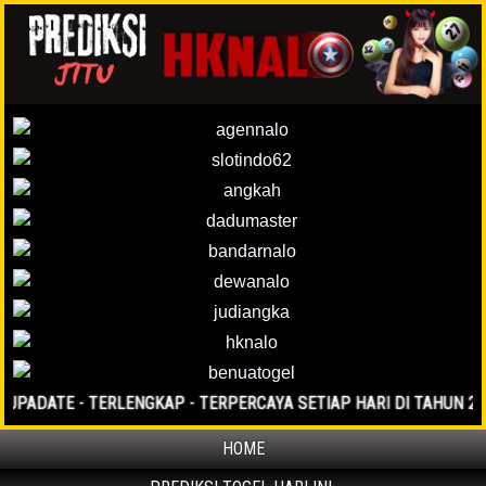
ATE - TERLENGKAP - TERPERCAYA SETIAP HARI DI TAHUN 2024-202
HOME