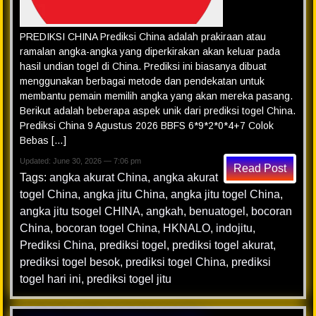
PREDIKSI CHINA Prediksi China adalah prakiraan atau
ramalan angka-angka yang diperkirakan akan keluar pada
hasil undian togel di China. Prediksi ini biasanya dibuat
menggunakan berbagai metode dan pendekatan untuk
membantu pemain memilih angka yang akan mereka pasang.
Berikut adalah beberapa aspek unik dari prediksi togel China.
Prediksi China 9 Agustus 2026 BBFS 6*9*2*0*4+7 Colok
Bebas […]
Updated: June 30, 2026 — 7:06 pm
Read Post
Tags:
angka akurat China
,
angka akurat
togel China
,
angka jitu China
,
angka jitu togel China
,
angka jitu tsogel CHINA
,
angkah
,
benuatogel
,
bocoran
China
,
bocoran togel China
,
HKNALO
,
indojitu
,
Prediksi China
,
prediksi togel
,
prediksi togel akurat
,
prediksi togel besok
,
prediksi togel China
,
prediksi
togel hari ini
,
prediksi togel jitu