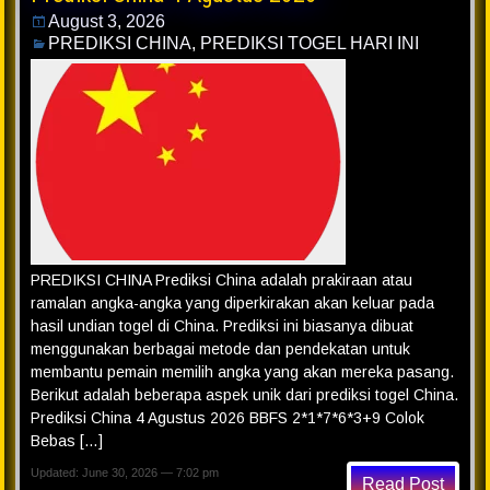
August 3, 2026
PREDIKSI CHINA
,
PREDIKSI TOGEL HARI INI
PREDIKSI CHINA Prediksi China adalah prakiraan atau
ramalan angka-angka yang diperkirakan akan keluar pada
hasil undian togel di China. Prediksi ini biasanya dibuat
menggunakan berbagai metode dan pendekatan untuk
membantu pemain memilih angka yang akan mereka pasang.
Berikut adalah beberapa aspek unik dari prediksi togel China.
Prediksi China 4 Agustus 2026 BBFS 2*1*7*6*3+9 Colok
Bebas […]
Updated: June 30, 2026 — 7:02 pm
Read Post