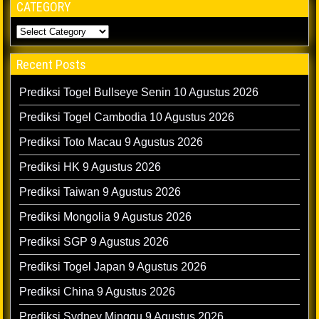
CATEGORY
Recent Posts
Prediksi Togel Bullseye Senin 10 Agustus 2026
Prediksi Togel Cambodia 10 Agustus 2026
Prediksi Toto Macau 9 Agustus 2026
Prediksi HK 9 Agustus 2026
Prediksi Taiwan 9 Agustus 2026
Prediksi Mongolia 9 Agustus 2026
Prediksi SGP 9 Agustus 2026
Prediksi Togel Japan 9 Agustus 2026
Prediksi China 9 Agustus 2026
Prediksi Sydney Minggu 9 Agustus 2026