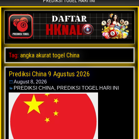
PREDIKSI TOGEL HARI INI
Tag:
angka akurat togel China
Prediksi China 9 Agustus 2026
August 8, 2026
PREDIKSI CHINA
,
PREDIKSI TOGEL HARI INI