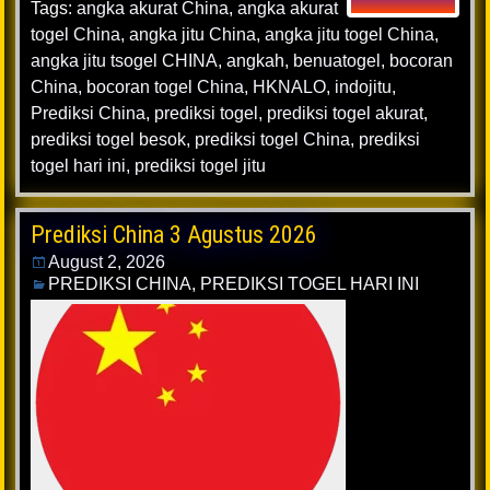
Tags:
angka akurat China
,
angka akurat
togel China
,
angka jitu China
,
angka jitu togel China
,
angka jitu tsogel CHINA
,
angkah
,
benuatogel
,
bocoran
China
,
bocoran togel China
,
HKNALO
,
indojitu
,
Prediksi China
,
prediksi togel
,
prediksi togel akurat
,
prediksi togel besok
,
prediksi togel China
,
prediksi
togel hari ini
,
prediksi togel jitu
Prediksi China 3 Agustus 2026
August 2, 2026
PREDIKSI CHINA
,
PREDIKSI TOGEL HARI INI