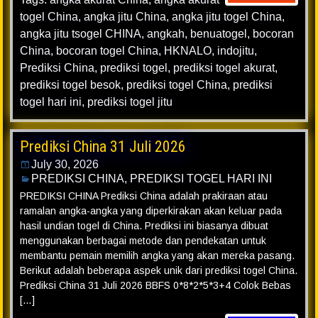
togel China
,
angka jitu China
,
angka jitu togel China
,
angka jitu tsogel CHINA
,
angkah
,
benuatogel
,
bocoran
China
,
bocoran togel China
,
HKNALO
,
indojitu
,
Prediksi China
,
prediksi togel
,
prediksi togel akurat
,
prediksi togel besok
,
prediksi togel China
,
prediksi
togel hari ini
,
prediksi togel jitu
Prediksi China 31 Juli 2026
July 30, 2026
PREDIKSI CHINA
,
PREDIKSI TOGEL HARI INI
PREDIKSI CHINA Prediksi China adalah prakiraan atau
ramalan angka-angka yang diperkirakan akan keluar pada
hasil undian togel di China. Prediksi ini biasanya dibuat
menggunakan berbagai metode dan pendekatan untuk
membantu pemain memilih angka yang akan mereka pasang.
Berikut adalah beberapa aspek unik dari prediksi togel China.
Prediksi China 31 Juli 2026 BBFS 0*8*2*5*3+4 Colok Bebas
[…]