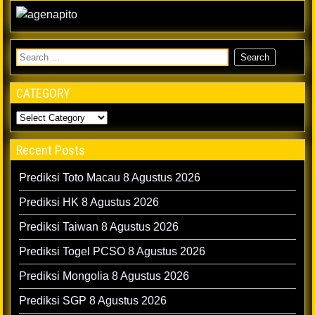
CATEGORY
Recent Posts
Prediksi Toto Macau 8 Agustus 2026
Prediksi HK 8 Agustus 2026
Prediksi Taiwan 8 Agustus 2026
Prediksi Togel PCSO 8 Agustus 2026
Prediksi Mongolia 8 Agustus 2026
Prediksi SGP 8 Agustus 2026