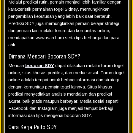
Melalui prediksi rutin, pemain menjadi lebih familiar dengan
karakteristik permainan togel Sidney, memungkinkan
pengambilan keputusan yang lebih baik saat bertaruh.
Prediksi SDY juga memungkinkan pemain belajar strategi
dari pemain lain melalui forum dan komunitas online,
mendapatkan wawasan baru serta tips berharga dari para
ahli.
Dimana Mencari Bocoran SDY?
Mencari
bocoran SDY
dapat dilakukan melalui forum togel
online, situs khusus prediksi, dan media sosial. Forum togel
online adalah tempat untuk berbagi informasi dan strategi
dengan komunitas pemain togel lainnya. Situs khusus
prediksi menyediakan analisis mendalam dan prediksi
akurat, baik gratis maupun berbayar. Media sosial seperti
Facebook dan Instagram juga menjadi tempat berbagi
informasi dan tips mengenai bocoran SDY.
Cara Kerja Paito SDY