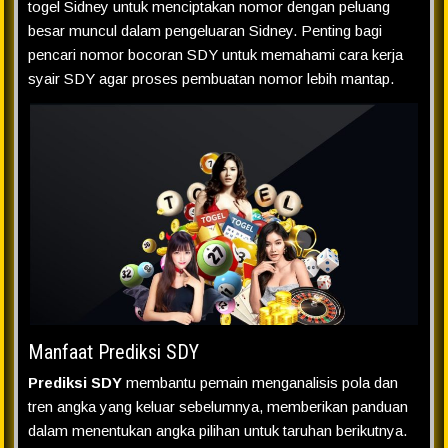
togel Sidney untuk menciptakan nomor dengan peluang
besar muncul dalam pengeluaran Sidney. Penting bagi
pencari nomor bocoran SDY untuk memahami cara kerja
syair SDY agar proses pembuatan nomor lebih mantap.
Manfaat Prediksi SDY
Prediksi SDY
membantu pemain menganalisis pola dan
tren angka yang keluar sebelumnya, memberikan panduan
dalam menentukan angka pilihan untuk taruhan berikutnya.