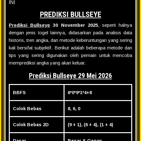
INI
PREDIKSI BULLSEYE
Prediksi Bullseye
30 November 2025
, seperti halnya
dengan jenis togel lainnya, didasarkan pada analisis data
historis, tren angka, dan metode keberuntungan yang sering
kali bersifat subjektif. Berikut adalah beberapa metode dan
tips yang sering digunakan oleh pemain untuk mencoba
memprediksi angka yang akan keluar.
Prediksi Bullseye 29 Mei 2026
BBFS
6*0*9*1*4+8
Colok Bebas
8, 6, 0
Colok Bebas 2D
(9 + 1), (6 + 4), (1 + 4)
Dasar
Besar & Genap