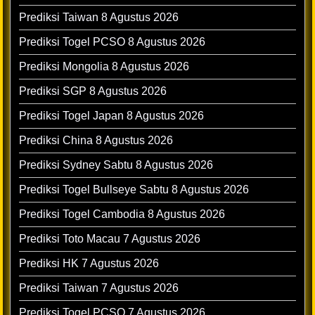
Prediksi Taiwan 8 Agustus 2026
Prediksi Togel PCSO 8 Agustus 2026
Prediksi Mongolia 8 Agustus 2026
Prediksi SGP 8 Agustus 2026
Prediksi Togel Japan 8 Agustus 2026
Prediksi China 8 Agustus 2026
Prediksi Sydney Sabtu 8 Agustus 2026
Prediksi Togel Bullseye Sabtu 8 Agustus 2026
Prediksi Togel Cambodia 8 Agustus 2026
Prediksi Toto Macau 7 Agustus 2026
Prediksi HK 7 Agustus 2026
Prediksi Taiwan 7 Agustus 2026
Prediksi Togel PCSO 7 Agustus 2026