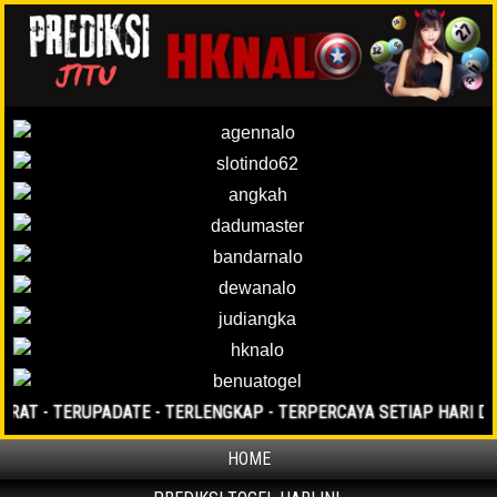
AT - TERUPADATE - TERLENGKAP - TERPERCAYA SETIAP HARI DI TA
HOME