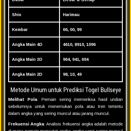
Shio
Harimau
Kembar
66, 00, 99
Angka Main 4D
4610, 8910, 1096
Angka Main 3D
964, 941, 694
Angka Main 2D
98, 10, 49
Metode Umum untuk Prediksi Togel Bullseye
Melihat Pola
: Pemain sering memeriksa hasil undian
sebelumnya untuk menemukan pola atau tren tertentu
dalam angka yang sering muncul atau jarang muncul.
Frekuensi Angka
: Analisis frekuensi angka adalah metode
di mana pemain mencatat angka-angka yang sering muncul