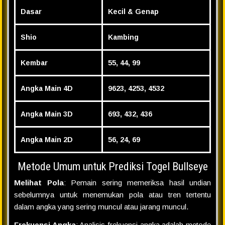
Dasar
Kecil & Genap
Shio
Kambing
Kembar
55, 44, 99
Angka Main 4D
9623, 4253, 4532
Angka Main 3D
693, 432, 436
Angka Main 2D
56, 24, 69
Metode Umum untuk Prediksi Togel Bullseye
Melihat Pola
: Pemain sering memeriksa hasil undian
sebelumnya untuk menemukan pola atau tren tertentu
dalam angka yang sering muncul atau jarang muncul.
Frekuensi Angka
: Analisis frekuensi angka adalah metode