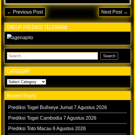
← Previous Post
Next Post →
GROUP PREDIKSI TELEGRAM
CATEGORY
Recent Posts
Prediksi Togel Bullseye Jumat 7 Agustus 2026
Prediksi Togel Cambodia 7 Agustus 2026
Prediksi Toto Macau 6 Agustus 2026