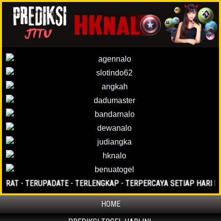
AT - TERUPADATE - TERLENGKAP - TERPERCAYA SETIAP HARI DI T
HOME