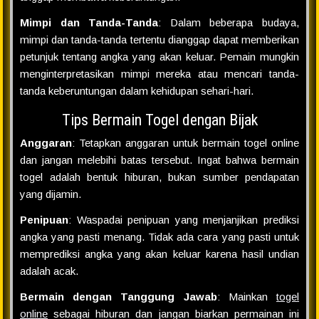
Mimpi dan Tanda-Tanda
: Dalam beberapa budaya,
mimpi dan tanda-tanda tertentu dianggap dapat memberikan
petunjuk tentang angka yang akan keluar. Pemain mungkin
menginterpretasikan mimpi mereka atau mencari tanda-
tanda keberuntungan dalam kehidupan sehari-hari.
Tips Bermain Togel dengan Bijak
Anggaran
: Tetapkan anggaran untuk bermain togel online
dan jangan melebihi batas tersebut. Ingat bahwa bermain
togel adalah bentuk hiburan, bukan sumber pendapatan
yang dijamin.
Penipuan
: Waspadai penipuan yang menjanjikan prediksi
angka yang pasti menang. Tidak ada cara yang pasti untuk
memprediksi angka yang akan keluar karena hasil undian
adalah acak.
Bermain dengan Tanggung Jawab
: Mainkan
togel
online
sebagai hiburan dan jangan biarkan permainan ini