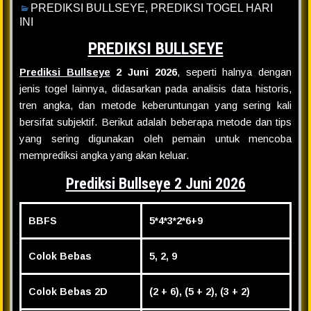
PREDIKSI BULLSEYE
,
PREDIKSI TOGEL HARI
INI
PREDIKSI BULLSEYE
Prediksi Bullseye
2 Juni 2026
, seperti halnya dengan
jenis togel lainnya, didasarkan pada analisis data historis,
tren angka, dan metode keberuntungan yang sering kali
bersifat subjektif. Berikut adalah beberapa metode dan tips
yang sering digunakan oleh pemain untuk mencoba
memprediksi angka yang akan keluar.
Prediksi Bullseye 2 Juni 2026
BBFS
5*4*3*2*6+9
Colok Bebas
5, 2, 9
Colok Bebas 2D
(2 + 6), (5 + 2), (3 + 2)