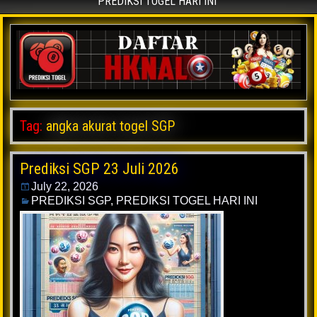
PREDIKSI TOGEL HARI INI
Tag:
angka akurat togel SGP
Prediksi SGP 23 Juli 2026
July 22, 2026
PREDIKSI SGP
,
PREDIKSI TOGEL HARI INI