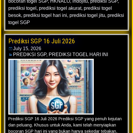
bocoran togel SGP
,
HKNALO
,
indojitu
,
prediksi SGP
,
prediksi togel
,
prediksi togel akurat
,
prediksi togel
besok
,
prediksi togel hari ini
,
prediksi togel jitu
,
prediksi
togel SGP
Prediksi SGP 16 Juli 2026
July 15, 2026
PREDIKSI SGP
,
PREDIKSI TOGEL HARI INI
Prediksi SGP 16 Juli 2026 Prediksi SGP yang penuh kejutan
dan peluang. Khusus untuk Anda, kami telah menyiapkan
bocoran SGP hari ini yang bukan hanya sekedar tebakan,