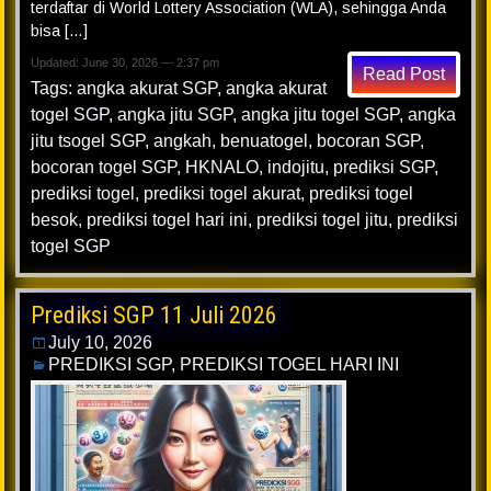
terdaftar di World Lottery Association (WLA), sehingga Anda
bisa […]
Updated: June 30, 2026 — 2:37 pm
Read Post
Tags:
angka akurat SGP
,
angka akurat
togel SGP
,
angka jitu SGP
,
angka jitu togel SGP
,
angka
jitu tsogel SGP
,
angkah
,
benuatogel
,
bocoran SGP
,
bocoran togel SGP
,
HKNALO
,
indojitu
,
prediksi SGP
,
prediksi togel
,
prediksi togel akurat
,
prediksi togel
besok
,
prediksi togel hari ini
,
prediksi togel jitu
,
prediksi
togel SGP
Prediksi SGP 11 Juli 2026
July 10, 2026
PREDIKSI SGP
,
PREDIKSI TOGEL HARI INI