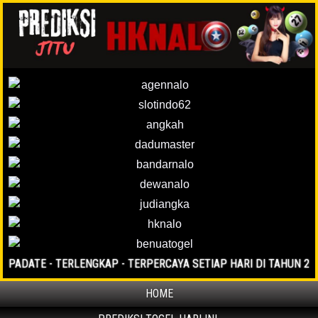
E - TERLENGKAP - TERPERCAYA SETIAP HARI DI TAHUN 2024-2026
HOME