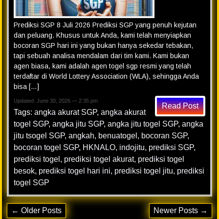
Prediksi SGP 8 Juli 2026 Prediksi SGP yang penuh kejutan
dan peluang. Khusus untuk Anda, kami telah menyiapkan
bocoran SGP hari ini yang bukan hanya sekedar tebakan,
tapi sebuah analisa mendalam dari tim kami. Kami bukan
agen biasa, kami adalah agen togel sgp resmi yang telah
terdaftar di World Lottery Association (WLA), sehingga Anda
bisa […]
Updated: June 30, 2026 — 2:35 pm
Read Post
Tags:
angka akurat SGP
,
angka akurat
togel SGP
,
angka jitu SGP
,
angka jitu togel SGP
,
angka
jitu tsogel SGP
,
angkah
,
benuatogel
,
bocoran SGP
,
bocoran togel SGP
,
HKNALO
,
indojitu
,
prediksi SGP
,
prediksi togel
,
prediksi togel akurat
,
prediksi togel
besok
,
prediksi togel hari ini
,
prediksi togel jitu
,
prediksi
togel SGP
← Older Posts
Newer Posts →