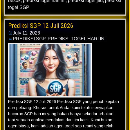
besok
,
prediksi togel hari ini
,
prediksi togel jitu
,
prediksi
togel SGP
Prediksi SGP 12 Juli 2026
July 11, 2026
PREDIKSI SGP
,
PREDIKSI TOGEL HARI INI
Prediksi SGP 12 Juli 2026 Prediksi SGP yang penuh kejutan
dan peluang. Khusus untuk Anda, kami telah menyiapkan
bocoran SGP hari ini yang bukan hanya sekedar tebakan,
tapi sebuah analisa mendalam dari tim kami. Kami bukan
agen biasa, kami adalah agen togel sgp resmi yang telah