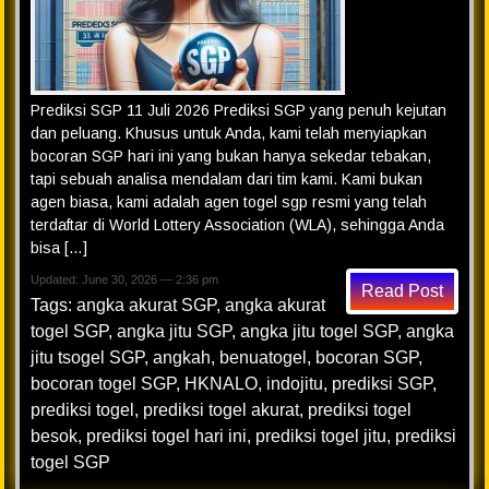
Prediksi SGP 11 Juli 2026 Prediksi SGP yang penuh kejutan
dan peluang. Khusus untuk Anda, kami telah menyiapkan
bocoran SGP hari ini yang bukan hanya sekedar tebakan,
tapi sebuah analisa mendalam dari tim kami. Kami bukan
agen biasa, kami adalah agen togel sgp resmi yang telah
terdaftar di World Lottery Association (WLA), sehingga Anda
bisa […]
Updated: June 30, 2026 — 2:36 pm
Read Post
Tags:
angka akurat SGP
,
angka akurat
togel SGP
,
angka jitu SGP
,
angka jitu togel SGP
,
angka
jitu tsogel SGP
,
angkah
,
benuatogel
,
bocoran SGP
,
bocoran togel SGP
,
HKNALO
,
indojitu
,
prediksi SGP
,
prediksi togel
,
prediksi togel akurat
,
prediksi togel
besok
,
prediksi togel hari ini
,
prediksi togel jitu
,
prediksi
togel SGP