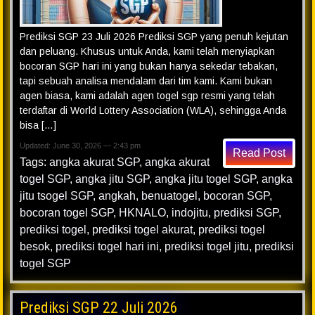
Prediksi SGP 23 Juli 2026 Prediksi SGP yang penuh kejutan
dan peluang. Khusus untuk Anda, kami telah menyiapkan
bocoran SGP hari ini yang bukan hanya sekedar tebakan,
tapi sebuah analisa mendalam dari tim kami. Kami bukan
agen biasa, kami adalah agen togel sgp resmi yang telah
terdaftar di World Lottery Association (WLA), sehingga Anda
bisa […]
Updated: June 30, 2026 — 2:43 pm
Read Post
Tags:
angka akurat SGP
,
angka akurat
togel SGP
,
angka jitu SGP
,
angka jitu togel SGP
,
angka
jitu tsogel SGP
,
angkah
,
benuatogel
,
bocoran SGP
,
bocoran togel SGP
,
HKNALO
,
indojitu
,
prediksi SGP
,
prediksi togel
,
prediksi togel akurat
,
prediksi togel
besok
,
prediksi togel hari ini
,
prediksi togel jitu
,
prediksi
togel SGP
Prediksi SGP 22 Juli 2026