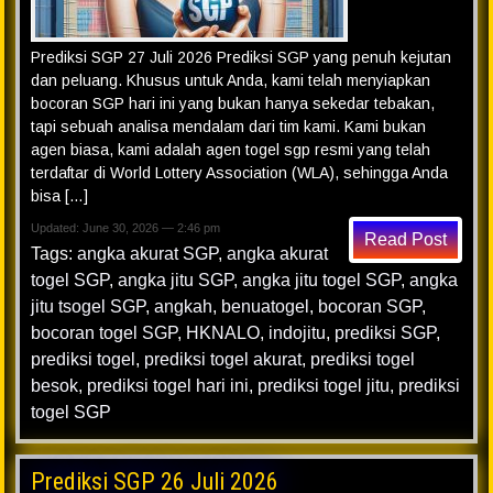
Prediksi SGP 27 Juli 2026 Prediksi SGP yang penuh kejutan
dan peluang. Khusus untuk Anda, kami telah menyiapkan
bocoran SGP hari ini yang bukan hanya sekedar tebakan,
tapi sebuah analisa mendalam dari tim kami. Kami bukan
agen biasa, kami adalah agen togel sgp resmi yang telah
terdaftar di World Lottery Association (WLA), sehingga Anda
bisa […]
Updated: June 30, 2026 — 2:46 pm
Read Post
Tags:
angka akurat SGP
,
angka akurat
togel SGP
,
angka jitu SGP
,
angka jitu togel SGP
,
angka
jitu tsogel SGP
,
angkah
,
benuatogel
,
bocoran SGP
,
bocoran togel SGP
,
HKNALO
,
indojitu
,
prediksi SGP
,
prediksi togel
,
prediksi togel akurat
,
prediksi togel
besok
,
prediksi togel hari ini
,
prediksi togel jitu
,
prediksi
togel SGP
Prediksi SGP 26 Juli 2026