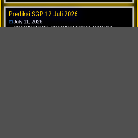
Prediksi SGP 12 Juli 2026
July 11, 2026
PREDIKSI SGP
,
PREDIKSI TOGEL HARI INI
Prediksi SGP 12 Juli 2026 Prediksi SGP yang penuh kejutan
dan peluang. Khusus untuk Anda, kami telah menyiapkan
bocoran SGP hari ini yang bukan hanya sekedar tebakan,
tapi sebuah analisa mendalam dari tim kami. Kami bukan
agen biasa, kami adalah agen togel sgp resmi yang telah
terdaftar di World Lottery Association (WLA), sehingga Anda
bisa […]