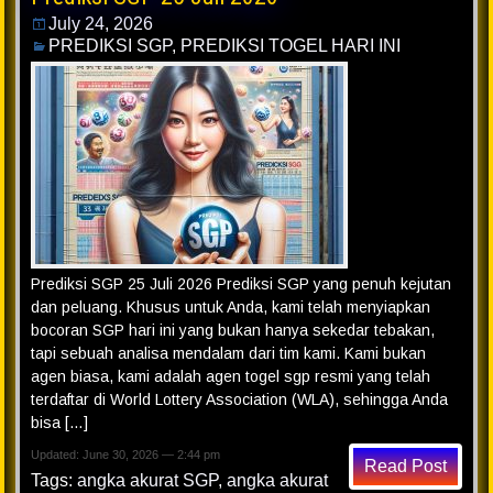
July 24, 2026
PREDIKSI SGP
,
PREDIKSI TOGEL HARI INI
Prediksi SGP 25 Juli 2026 Prediksi SGP yang penuh kejutan
dan peluang. Khusus untuk Anda, kami telah menyiapkan
bocoran SGP hari ini yang bukan hanya sekedar tebakan,
tapi sebuah analisa mendalam dari tim kami. Kami bukan
agen biasa, kami adalah agen togel sgp resmi yang telah
terdaftar di World Lottery Association (WLA), sehingga Anda
bisa […]
Updated: June 30, 2026 — 2:44 pm
Read Post
Tags:
angka akurat SGP
,
angka akurat