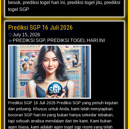
besok
,
prediksi togel hari ini
,
prediksi togel jitu
,
prediksi
togel SGP
Prediksi SGP 16 Juli 2026
July 15, 2026
PREDIKSI SGP
,
PREDIKSI TOGEL HARI INI
Prediksi SGP 16 Juli 2026 Prediksi SGP yang penuh kejutan
dan peluang. Khusus untuk Anda, kami telah menyiapkan
bocoran SGP hari ini yang bukan hanya sekedar tebakan,
tapi sebuah analisa mendalam dari tim kami. Kami bukan
agen biasa, kami adalah agen togel sgp resmi yang telah