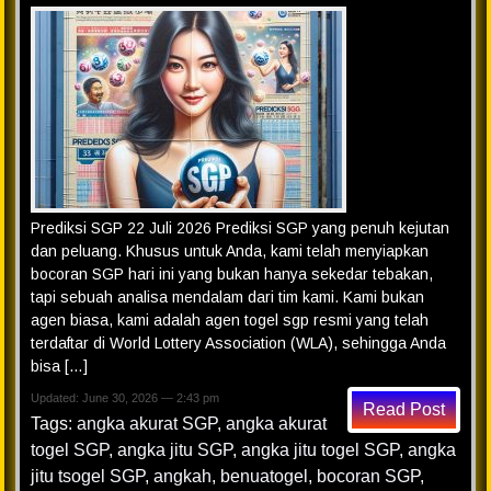
Prediksi SGP 22 Juli 2026 Prediksi SGP yang penuh kejutan
dan peluang. Khusus untuk Anda, kami telah menyiapkan
bocoran SGP hari ini yang bukan hanya sekedar tebakan,
tapi sebuah analisa mendalam dari tim kami. Kami bukan
agen biasa, kami adalah agen togel sgp resmi yang telah
terdaftar di World Lottery Association (WLA), sehingga Anda
bisa […]
Updated: June 30, 2026 — 2:43 pm
Read Post
Tags:
angka akurat SGP
,
angka akurat
togel SGP
,
angka jitu SGP
,
angka jitu togel SGP
,
angka
jitu tsogel SGP
,
angkah
,
benuatogel
,
bocoran SGP
,