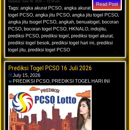
Updated: June 30, 2026 — 12:34 pm
Read Post
Tags:
angka akurat PCSO
,
angka akurat
togel PCSO
,
angka jitu PCSO
,
angka jitu togel PCSO
,
angka jitu tsogel PCSO
,
angkah
,
benuatogel
,
bocoran
PCSO
,
bocoran togel PCSO
,
HKNALO
,
indojitu
,
prediksi PCSO
,
prediksi togel
,
prediksi togel akurat
,
prediksi togel besok
,
prediksi togel hari ini
,
prediksi
togel jitu
,
prediksi togel PCSO
Prediksi Togel PCSO 16 Juli 2026
July 15, 2026
PREDIKSI PCSO
,
PREDIKSI TOGEL HARI INI