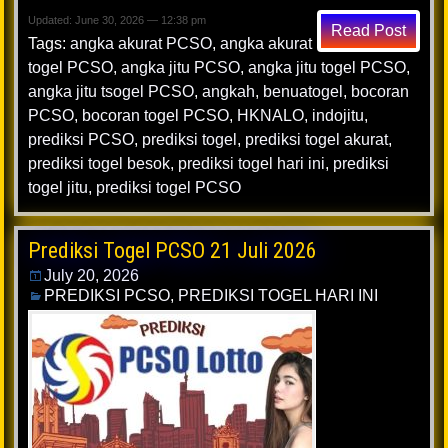
Updated: June 30, 2026 — 12:38 pm
Read Post
Tags:
angka akurat PCSO
,
angka akurat
togel PCSO
,
angka jitu PCSO
,
angka jitu togel PCSO
,
angka jitu tsogel PCSO
,
angkah
,
benuatogel
,
bocoran
PCSO
,
bocoran togel PCSO
,
HKNALO
,
indojitu
,
prediksi PCSO
,
prediksi togel
,
prediksi togel akurat
,
prediksi togel besok
,
prediksi togel hari ini
,
prediksi
togel jitu
,
prediksi togel PCSO
Prediksi Togel PCSO 21 Juli 2026
July 20, 2026
PREDIKSI PCSO
,
PREDIKSI TOGEL HARI INI