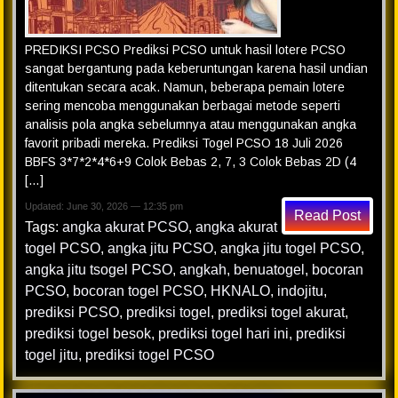
PREDIKSI PCSO Prediksi PCSO untuk hasil lotere PCSO
sangat bergantung pada keberuntungan karena hasil undian
ditentukan secara acak. Namun, beberapa pemain lotere
sering mencoba menggunakan berbagai metode seperti
analisis pola angka sebelumnya atau menggunakan angka
favorit pribadi mereka. Prediksi Togel PCSO 18 Juli 2026
BBFS 3*7*2*4*6+9 Colok Bebas 2, 7, 3 Colok Bebas 2D (4
[…]
Updated: June 30, 2026 — 12:35 pm
Read Post
Tags:
angka akurat PCSO
,
angka akurat
togel PCSO
,
angka jitu PCSO
,
angka jitu togel PCSO
,
angka jitu tsogel PCSO
,
angkah
,
benuatogel
,
bocoran
PCSO
,
bocoran togel PCSO
,
HKNALO
,
indojitu
,
prediksi PCSO
,
prediksi togel
,
prediksi togel akurat
,
prediksi togel besok
,
prediksi togel hari ini
,
prediksi
togel jitu
,
prediksi togel PCSO