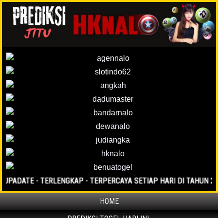
E - TERLENGKAP - TERPERCAYA SETIAP HARI DI TAHUN 2024-2026
HOME