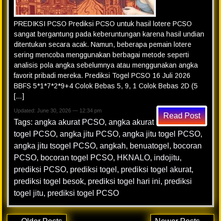
PREDIKSI PCSO Prediksi PCSO untuk hasil lotere PCSO
sangat bergantung pada keberuntungan karena hasil undian
ditentukan secara acak. Namun, beberapa pemain lotere
sering mencoba menggunakan berbagai metode seperti
analisis pola angka sebelumnya atau menggunakan angka
favorit pribadi mereka. Prediksi Togel PCSO 16 Juli 2026
BBFS 5*1*7*2*9+4 Colok Bebas 5, 9, 1 Colok Bebas 2D (5
[…]
Updated: June 30, 2026 — 12:34 pm
Read Post
Tags:
angka akurat PCSO
,
angka akurat
togel PCSO
,
angka jitu PCSO
,
angka jitu togel PCSO
,
angka jitu tsogel PCSO
,
angkah
,
benuatogel
,
bocoran
PCSO
,
bocoran togel PCSO
,
HKNALO
,
indojitu
,
prediksi PCSO
,
prediksi togel
,
prediksi togel akurat
,
prediksi togel besok
,
prediksi togel hari ini
,
prediksi
togel jitu
,
prediksi togel PCSO