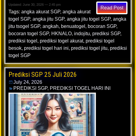
Updated: June 30, 2026 — 2:45 pm
Read Post
Tags:
angka akurat SGP
,
angka akurat
togel SGP
,
angka jitu SGP
,
angka jitu togel SGP
,
angka
jitu tsogel SGP
,
angkah
,
benuatogel
,
bocoran SGP
,
bocoran togel SGP
,
HKNALO
,
indojitu
,
prediksi SGP
,
prediksi togel
,
prediksi togel akurat
,
prediksi togel
besok
,
prediksi togel hari ini
,
prediksi togel jitu
,
prediksi
togel SGP
Prediksi SGP 25 Juli 2026
July 24, 2026
PREDIKSI SGP
,
PREDIKSI TOGEL HARI INI