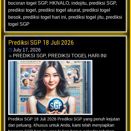
bocoran togel SGP
,
HKNALO
,
indojitu
,
prediksi SGP
,
prediksi togel
,
prediksi togel akurat
,
prediksi togel
besok
,
prediksi togel hari ini
,
prediksi togel jitu
,
prediksi
togel SGP
Prediksi SGP 18 Juli 2026
July 17, 2026
PREDIKSI SGP
,
PREDIKSI TOGEL HARI INI
Prediksi SGP 18 Juli 2026 Prediksi SGP yang penuh kejutan
dan peluang. Khusus untuk Anda, kami telah menyiapkan