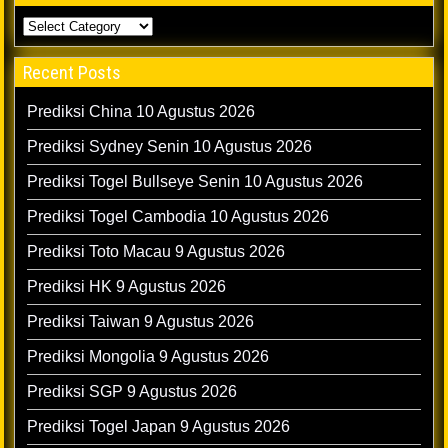
Recent Posts
Prediksi China 10 Agustus 2026
Prediksi Sydney Senin 10 Agustus 2026
Prediksi Togel Bullseye Senin 10 Agustus 2026
Prediksi Togel Cambodia 10 Agustus 2026
Prediksi Toto Macau 9 Agustus 2026
Prediksi HK 9 Agustus 2026
Prediksi Taiwan 9 Agustus 2026
Prediksi Mongolia 9 Agustus 2026
Prediksi SGP 9 Agustus 2026
Prediksi Togel Japan 9 Agustus 2026