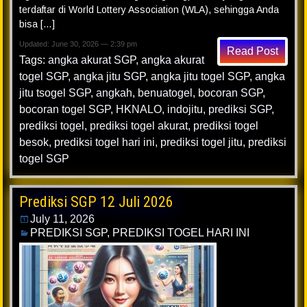
terdaftar di World Lottery Association (WLA), sehingga Anda
bisa […]
Updated: June 30, 2026 — 2:39 pm
Read Post
Tags:
angka akurat SGP
,
angka akurat
togel SGP
,
angka jitu SGP
,
angka jitu togel SGP
,
angka
jitu tsogel SGP
,
angkah
,
benuatogel
,
bocoran SGP
,
bocoran togel SGP
,
HKNALO
,
indojitu
,
prediksi SGP
,
prediksi togel
,
prediksi togel akurat
,
prediksi togel
besok
,
prediksi togel hari ini
,
prediksi togel jitu
,
prediksi
togel SGP
Prediksi SGP 12 Juli 2026
July 11, 2026
PREDIKSI SGP
,
PREDIKSI TOGEL HARI INI