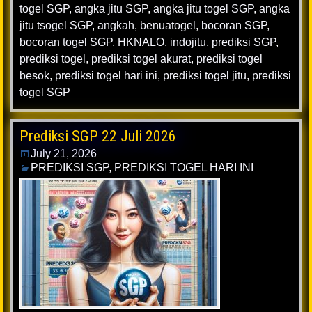
togel SGP
,
angka jitu SGP
,
angka jitu togel SGP
,
angka
jitu tsogel SGP
,
angkah
,
benuatogel
,
bocoran SGP
,
bocoran togel SGP
,
HKNALO
,
indojitu
,
prediksi SGP
,
prediksi togel
,
prediksi togel akurat
,
prediksi togel
besok
,
prediksi togel hari ini
,
prediksi togel jitu
,
prediksi
togel SGP
Prediksi SGP 22 Juli 2026
July 21, 2026
PREDIKSI SGP
,
PREDIKSI TOGEL HARI INI