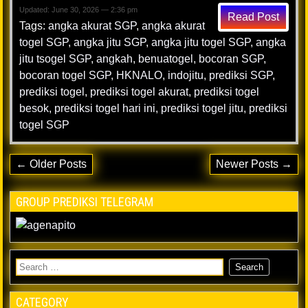
Updated: June 30, 2026 — 2:36 pm
Read Post
Tags:
angka akurat SGP
,
angka akurat
togel SGP
,
angka jitu SGP
,
angka jitu togel SGP
,
angka
jitu tsogel SGP
,
angkah
,
benuatogel
,
bocoran SGP
,
bocoran togel SGP
,
HKNALO
,
indojitu
,
prediksi SGP
,
prediksi togel
,
prediksi togel akurat
,
prediksi togel
besok
,
prediksi togel hari ini
,
prediksi togel jitu
,
prediksi
togel SGP
← Older Posts
Newer Posts →
GROUP PREDIKSI TELEGRAM
CATEGORY