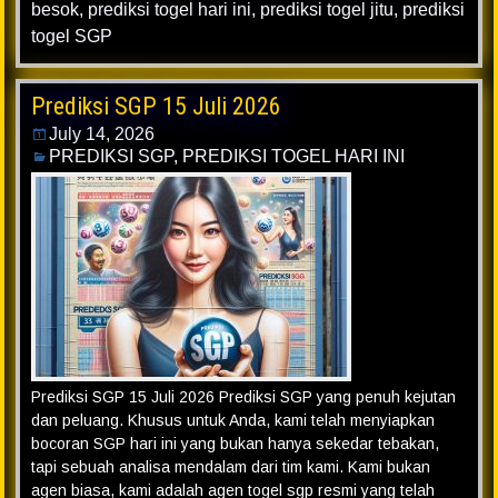
besok
,
prediksi togel hari ini
,
prediksi togel jitu
,
prediksi
togel SGP
Prediksi SGP 15 Juli 2026
July 14, 2026
PREDIKSI SGP
,
PREDIKSI TOGEL HARI INI
Prediksi SGP 15 Juli 2026 Prediksi SGP yang penuh kejutan
dan peluang. Khusus untuk Anda, kami telah menyiapkan
bocoran SGP hari ini yang bukan hanya sekedar tebakan,
tapi sebuah analisa mendalam dari tim kami. Kami bukan
agen biasa, kami adalah agen togel sgp resmi yang telah