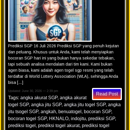
Prediksi SGP 16 Juli 2026 Prediksi SGP yang penuh kejutan
dan peluang. Khusus untuk Anda, kami telah menyiapkan
bocoran SGP hari ini yang bukan hanya sekedar tebakan,
tapi sebuah analisa mendalam dari tim kami. Kami bukan
agen biasa, kami adalah agen togel sgp resmi yang telah
terdaftar di World Lottery Association (WLA), sehingga Anda
bisa […]
Updated: June 30, 2026 — 2:39 pm
Read Post
Tags:
angka akurat SGP
,
angka akurat
togel SGP
,
angka jitu SGP
,
angka jitu togel SGP
,
angka
jitu tsogel SGP
,
angkah
,
benuatogel
,
bocoran SGP
,
bocoran togel SGP
,
HKNALO
,
indojitu
,
prediksi SGP
,
prediksi togel
,
prediksi togel akurat
,
prediksi togel