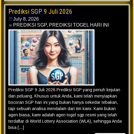
Prediksi SGP 9 Juli 2026
July 8, 2026
PREDIKSI SGP
,
PREDIKSI TOGEL HARI INI
Prediksi SGP 9 Juli 2026 Prediksi SGP yang penuh kejutan
dan peluang. Khusus untuk Anda, kami telah menyiapkan
bocoran SGP hari ini yang bukan hanya sekedar tebakan,
tapi sebuah analisa mendalam dari tim kami. Kami bukan
agen biasa, kami adalah agen togel sgp resmi yang telah
terdaftar di World Lottery Association (WLA), sehingga Anda
bisa […]