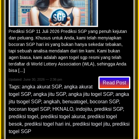
Prediksi SGP 11 Juli 2026 Prediksi SGP yang penuh kejutan
dan peluang. Khusus untuk Anda, kami telah menyiapkan
bocoran SGP hari ini yang bukan hanya sekedar tebakan,
tapi sebuah analisa mendalam dari tim kami. Kami bukan
agen biasa, kami adalah agen togel sgp resmi yang telah
terdaftar di World Lottery Association (WLA), sehingga Anda
bisa […]
Updated: June 30, 2026 — 2:36 pm
Read Post
Tags:
angka akurat SGP
,
angka akurat
togel SGP
,
angka jitu SGP
,
angka jitu togel SGP
,
angka
jitu tsogel SGP
,
angkah
,
benuatogel
,
bocoran SGP
,
bocoran togel SGP
,
HKNALO
,
indojitu
,
prediksi SGP
,
prediksi togel
,
prediksi togel akurat
,
prediksi togel
besok
,
prediksi togel hari ini
,
prediksi togel jitu
,
prediksi
togel SGP