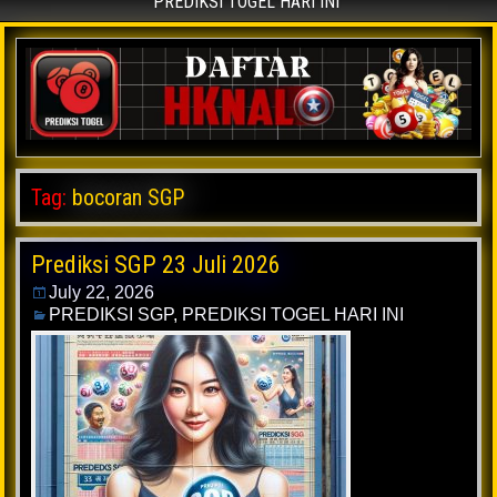
PREDIKSI TOGEL HARI INI
Tag:
bocoran SGP
Prediksi SGP 23 Juli 2026
July 22, 2026
PREDIKSI SGP
,
PREDIKSI TOGEL HARI INI