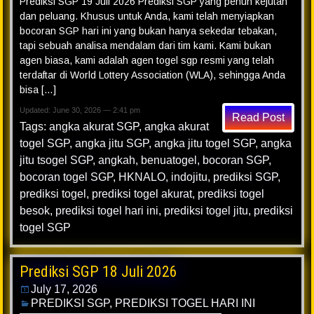
Prediksi SGP 19 Juli 2026 Prediksi SGP yang penuh kejutan
dan peluang. Khusus untuk Anda, kami telah menyiapkan
bocoran SGP hari ini yang bukan hanya sekedar tebakan,
tapi sebuah analisa mendalam dari tim kami. Kami bukan
agen biasa, kami adalah agen togel sgp resmi yang telah
terdaftar di World Lottery Association (WLA), sehingga Anda
bisa […]
Updated: June 30, 2026 — 2:41 pm
Read Post
Tags:
angka akurat SGP
,
angka akurat
togel SGP
,
angka jitu SGP
,
angka jitu togel SGP
,
angka
jitu tsogel SGP
,
angkah
,
benuatogel
,
bocoran SGP
,
bocoran togel SGP
,
HKNALO
,
indojitu
,
prediksi SGP
,
prediksi togel
,
prediksi togel akurat
,
prediksi togel
besok
,
prediksi togel hari ini
,
prediksi togel jitu
,
prediksi
togel SGP
Prediksi SGP 18 Juli 2026
July 17, 2026
PREDIKSI SGP
,
PREDIKSI TOGEL HARI INI