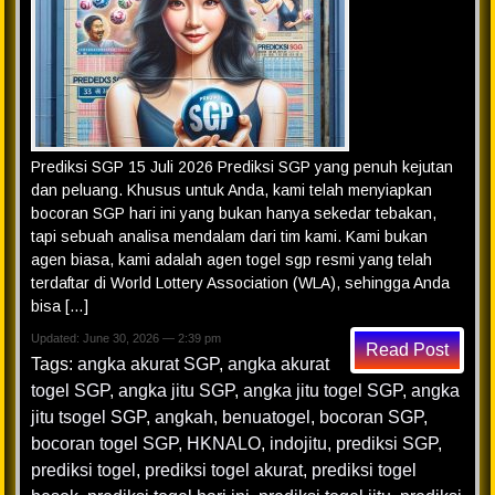
Prediksi SGP 15 Juli 2026 Prediksi SGP yang penuh kejutan
dan peluang. Khusus untuk Anda, kami telah menyiapkan
bocoran SGP hari ini yang bukan hanya sekedar tebakan,
tapi sebuah analisa mendalam dari tim kami. Kami bukan
agen biasa, kami adalah agen togel sgp resmi yang telah
terdaftar di World Lottery Association (WLA), sehingga Anda
bisa […]
Updated: June 30, 2026 — 2:39 pm
Read Post
Tags:
angka akurat SGP
,
angka akurat
togel SGP
,
angka jitu SGP
,
angka jitu togel SGP
,
angka
jitu tsogel SGP
,
angkah
,
benuatogel
,
bocoran SGP
,
bocoran togel SGP
,
HKNALO
,
indojitu
,
prediksi SGP
,
prediksi togel
,
prediksi togel akurat
,
prediksi togel