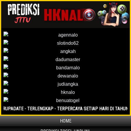
ATE - TERLENGKAP - TERPERCAYA SETIAP HARI DI TAHUN 2024-202
HOME