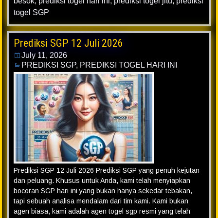
besok
,
prediksi togel hari ini
,
prediksi togel jitu
,
prediksi
togel SGP
Prediksi SGP 12 Juli 2026
July 11, 2026
PREDIKSI SGP
,
PREDIKSI TOGEL HARI INI
Prediksi SGP 12 Juli 2026 Prediksi SGP yang penuh kejutan
dan peluang. Khusus untuk Anda, kami telah menyiapkan
bocoran SGP hari ini yang bukan hanya sekedar tebakan,
tapi sebuah analisa mendalam dari tim kami. Kami bukan
agen biasa, kami adalah agen togel sgp resmi yang telah