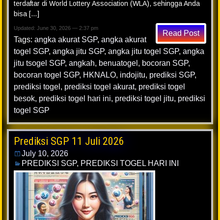
terdaftar di World Lottery Association (WLA), sehingga Anda
bisa […]
Updated: June 30, 2026 — 2:37 pm
Read Post
Tags:
angka akurat SGP
,
angka akurat
togel SGP
,
angka jitu SGP
,
angka jitu togel SGP
,
angka
jitu tsogel SGP
,
angkah
,
benuatogel
,
bocoran SGP
,
bocoran togel SGP
,
HKNALO
,
indojitu
,
prediksi SGP
,
prediksi togel
,
prediksi togel akurat
,
prediksi togel
besok
,
prediksi togel hari ini
,
prediksi togel jitu
,
prediksi
togel SGP
Prediksi SGP 11 Juli 2026
July 10, 2026
PREDIKSI SGP
,
PREDIKSI TOGEL HARI INI