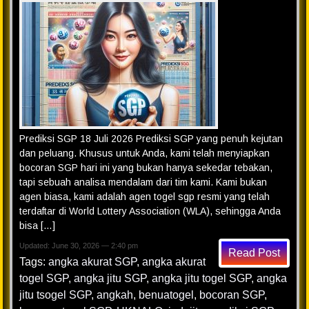
Prediksi SGP 18 Juli 2026 Prediksi SGP yang penuh kejutan
dan peluang. Khusus untuk Anda, kami telah menyiapkan
bocoran SGP hari ini yang bukan hanya sekedar tebakan,
tapi sebuah analisa mendalam dari tim kami. Kami bukan
agen biasa, kami adalah agen togel sgp resmi yang telah
terdaftar di World Lottery Association (WLA), sehingga Anda
bisa […]
Updated: June 30, 2026 — 2:40 pm
Read Post
Tags:
angka akurat SGP
,
angka akurat
togel SGP
,
angka jitu SGP
,
angka jitu togel SGP
,
angka
jitu tsogel SGP
,
angkah
,
benuatogel
,
bocoran SGP
,