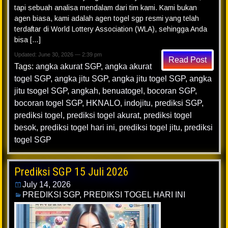
tapi sebuah analisa mendalam dari tim kami. Kami bukan
agen biasa, kami adalah agen togel sgp resmi yang telah
terdaftar di World Lottery Association (WLA), sehingga Anda
bisa […]
Updated: June 30, 2026 — 2:39 pm
Read Post
Tags:
angka akurat SGP
,
angka akurat
togel SGP
,
angka jitu SGP
,
angka jitu togel SGP
,
angka
jitu tsogel SGP
,
angkah
,
benuatogel
,
bocoran SGP
,
bocoran togel SGP
,
HKNALO
,
indojitu
,
prediksi SGP
,
prediksi togel
,
prediksi togel akurat
,
prediksi togel
besok
,
prediksi togel hari ini
,
prediksi togel jitu
,
prediksi
togel SGP
Prediksi SGP 15 Juli 2026
July 14, 2026
PREDIKSI SGP
,
PREDIKSI TOGEL HARI INI