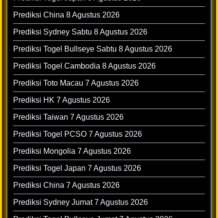
Prediksi China 8 Agustus 2026
Prediksi Sydney Sabtu 8 Agustus 2026
Prediksi Togel Bullseye Sabtu 8 Agustus 2026
Prediksi Togel Cambodia 8 Agustus 2026
Prediksi Toto Macau 7 Agustus 2026
Prediksi HK 7 Agustus 2026
Prediksi Taiwan 7 Agustus 2026
Prediksi Togel PCSO 7 Agustus 2026
Prediksi Mongolia 7 Agustus 2026
Prediksi Togel Japan 7 Agustus 2026
Prediksi China 7 Agustus 2026
Prediksi Sydney Jumat 7 Agustus 2026