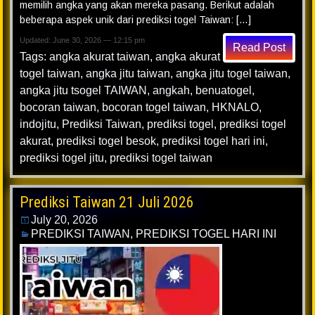
memilih angka yang akan mereka pasang. Berikut adalah
beberapa aspek unik dari prediksi togel Taiwan: […]
Updated: June 30, 2026 — 12:15 pm
Read Post
Tags:
angka akurat taiwan
,
angka akurat
togel taiwan
,
angka jitu taiwan
,
angka jitu togel taiwan
,
angka jitu tsogel TAIWAN
,
angkah
,
benuatogel
,
bocoran taiwan
,
bocoran togel taiwan
,
HKNALO
,
indojitu
,
Prediksi Taiwan
,
prediksi togel
,
prediksi togel
akurat
,
prediksi togel besok
,
prediksi togel hari ini
,
prediksi togel jitu
,
prediksi togel taiwan
Prediksi Taiwan 21 Juli 2026
July 20, 2026
PREDIKSI TAIWAN
,
PREDIKSI TOGEL HARI INI