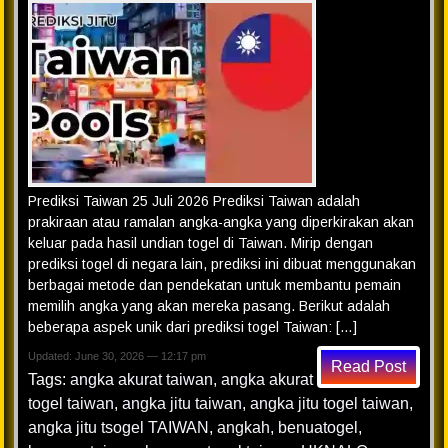
Prediksi Taiwan 25 Juli 2026 Prediksi Taiwan adalah
prakiraan atau ramalan angka-angka yang diperkirakan akan
keluar pada hasil undian togel di Taiwan. Mirip dengan
prediksi togel di negara lain, prediksi ini dibuat menggunakan
berbagai metode dan pendekatan untuk membantu pemain
memilih angka yang akan mereka pasang. Berikut adalah
beberapa aspek unik dari prediksi togel Taiwan: […]
Updated: June 30, 2026 — 12:17 pm
Read Post
Tags:
angka akurat taiwan
,
angka akurat
togel taiwan
,
angka jitu taiwan
,
angka jitu togel taiwan
,
angka jitu tsogel TAIWAN
,
angkah
,
benuatogel
,