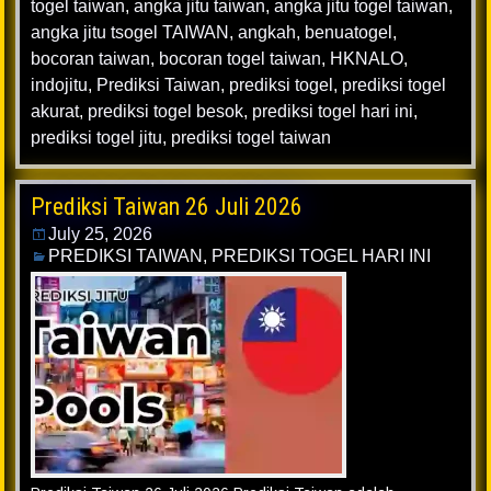
togel taiwan
,
angka jitu taiwan
,
angka jitu togel taiwan
,
angka jitu tsogel TAIWAN
,
angkah
,
benuatogel
,
bocoran taiwan
,
bocoran togel taiwan
,
HKNALO
,
indojitu
,
Prediksi Taiwan
,
prediksi togel
,
prediksi togel
akurat
,
prediksi togel besok
,
prediksi togel hari ini
,
prediksi togel jitu
,
prediksi togel taiwan
Prediksi Taiwan 26 Juli 2026
July 25, 2026
PREDIKSI TAIWAN
,
PREDIKSI TOGEL HARI INI