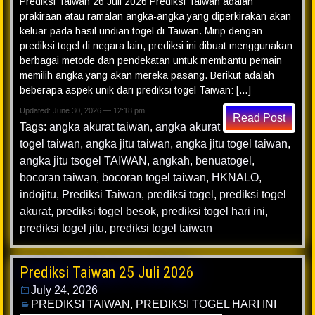
Prediksi Taiwan 26 Juli 2026 Prediksi Taiwan adalah
prakiraan atau ramalan angka-angka yang diperkirakan akan
keluar pada hasil undian togel di Taiwan. Mirip dengan
prediksi togel di negara lain, prediksi ini dibuat menggunakan
berbagai metode dan pendekatan untuk membantu pemain
memilih angka yang akan mereka pasang. Berikut adalah
beberapa aspek unik dari prediksi togel Taiwan: […]
Updated: June 30, 2026 — 12:18 pm
Read Post
Tags:
angka akurat taiwan
,
angka akurat
togel taiwan
,
angka jitu taiwan
,
angka jitu togel taiwan
,
angka jitu tsogel TAIWAN
,
angkah
,
benuatogel
,
bocoran taiwan
,
bocoran togel taiwan
,
HKNALO
,
indojitu
,
Prediksi Taiwan
,
prediksi togel
,
prediksi togel
akurat
,
prediksi togel besok
,
prediksi togel hari ini
,
prediksi togel jitu
,
prediksi togel taiwan
Prediksi Taiwan 25 Juli 2026
July 24, 2026
PREDIKSI TAIWAN
,
PREDIKSI TOGEL HARI INI