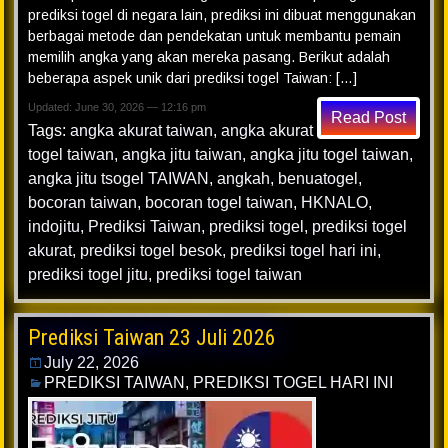
prediksi togel di negara lain, prediksi ini dibuat menggunakan
berbagai metode dan pendekatan untuk membantu pemain
memilih angka yang akan mereka pasang. Berikut adalah
beberapa aspek unik dari prediksi togel Taiwan: […]
Updated: June 30, 2026 — 12:16 pm
Read Post
Tags:
angka akurat taiwan
,
angka akurat
togel taiwan
,
angka jitu taiwan
,
angka jitu togel taiwan
,
angka jitu tsogel TAIWAN
,
angkah
,
benuatogel
,
bocoran taiwan
,
bocoran togel taiwan
,
HKNALO
,
indojitu
,
Prediksi Taiwan
,
prediksi togel
,
prediksi togel
akurat
,
prediksi togel besok
,
prediksi togel hari ini
,
prediksi togel jitu
,
prediksi togel taiwan
Prediksi Taiwan 23 Juli 2026
July 22, 2026
PREDIKSI TAIWAN
,
PREDIKSI TOGEL HARI INI