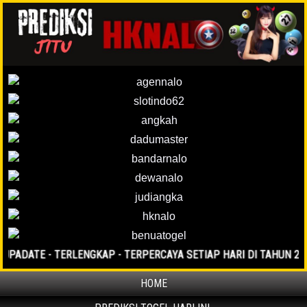
E - TERLENGKAP - TERPERCAYA SETIAP HARI DI TAHUN 2024-2026
HOME