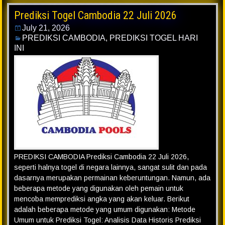
Prediksi Togel Cambodia 22 Juli 2026
July 21, 2026
PREDIKSI CAMBODIA
,
PREDIKSI TOGEL HARI
INI
PREDIKSI CAMBODIA Prediksi Cambodia 22 Juli 2026,
seperti halnya togel di negara lainnya, sangat sulit dan pada
dasarnya merupakan permainan keberuntungan. Namun, ada
beberapa metode yang digunakan oleh pemain untuk
mencoba memprediksi angka yang akan keluar. Berikut
adalah beberapa metode yang umum digunakan: Metode
Umum untuk Prediksi Togel: Analisis Data Historis Prediksi