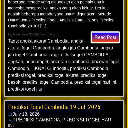
beberapa metode yang digunakan oleh pemain untuk
mencoba memprediksi angka yang akan keluar. Berikut
adalah beberapa metode yang umum digunakan: Metode
Umum untuk Prediksi Togel: Analisis Data Historis Prediksi
Cambodia 20 Juli […]
Updated: June 30, 2026 — 1:56 pm
Read Post
Tags:
angka akurat Cambodia
,
angka
akurat togel Cambodia
,
angka jitu Cambodia
,
angka
jitu togel Cambodia
,
angka jitu tsogel CAMBODIA
,
angkah
,
benuatogel
,
bocoran Cambodia
,
bocoran togel
Cambodia
,
HKNALO
,
indojitu
,
prediksi Cambodia
,
prediksi togel
,
prediksi togel akurat
,
prediksi togel
besok
,
prediksi togel Cambodia
,
prediksi togel hari ini
,
prediksi togel jitu
Prediksi Togel Cambodia 19 Juli 2026
July 18, 2026
PREDIKSI CAMBODIA
,
PREDIKSI TOGEL HARI
INI