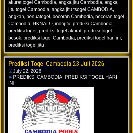
akurat togel Cambodia
,
angka jitu Cambodia
,
angka
jitu togel Cambodia
,
angka jitu tsogel CAMBODIA
,
angkah
,
benuatogel
,
bocoran Cambodia
,
bocoran togel
Cambodia
,
HKNALO
,
indojitu
,
prediksi Cambodia
,
prediksi togel
,
prediksi togel akurat
,
prediksi togel
besok
,
prediksi togel Cambodia
,
prediksi togel hari ini
,
prediksi togel jitu
Prediksi Togel Cambodia 23 Juli 2026
July 22, 2026
PREDIKSI CAMBODIA
,
PREDIKSI TOGEL HARI
INI