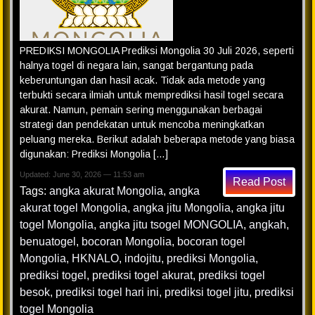
PREDIKSI MONGOLIA Prediksi Mongolia 30 Juli 2026, seperti
halnya togel di negara lain, sangat bergantung pada
keberuntungan dan hasil acak. Tidak ada metode yang
terbukti secara ilmiah untuk memprediksi hasil togel secara
akurat. Namun, pemain sering menggunakan berbagai
strategi dan pendekatan untuk mencoba meningkatkan
peluang mereka. Berikut adalah beberapa metode yang biasa
digunakan: Prediksi Mongolia […]
Updated: June 30, 2026 — 11:53 am
Read Post
Tags:
angka akurat Mongolia
,
angka
akurat togel Mongolia
,
angka jitu Mongolia
,
angka jitu
togel Mongolia
,
angka jitu tsogel MONGOLIA
,
angkah
,
benuatogel
,
bocoran Mongolia
,
bocoran togel
Mongolia
,
HKNALO
,
indojitu
,
prediksi Mongolia
,
prediksi togel
,
prediksi togel akurat
,
prediksi togel
besok
,
prediksi togel hari ini
,
prediksi togel jitu
,
prediksi
togel Mongolia