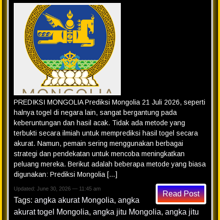
PREDIKSI MONGOLIA Prediksi Mongolia 21 Juli 2026, seperti
halnya togel di negara lain, sangat bergantung pada
keberuntungan dan hasil acak. Tidak ada metode yang
terbukti secara ilmiah untuk memprediksi hasil togel secara
akurat. Namun, pemain sering menggunakan berbagai
strategi dan pendekatan untuk mencoba meningkatkan
peluang mereka. Berikut adalah beberapa metode yang biasa
digunakan: Prediksi Mongolia […]
Updated: June 30, 2026 — 11:45 am
Read Post
Tags:
angka akurat Mongolia
,
angka
akurat togel Mongolia
,
angka jitu Mongolia
,
angka jitu