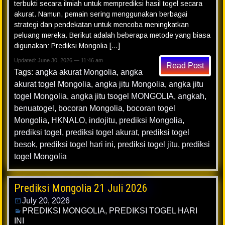
terbukti secara ilmiah untuk memprediksi hasil togel secara
akurat. Namun, pemain sering menggunakan berbagai
strategi dan pendekatan untuk mencoba meningkatkan
peluang mereka. Berikut adalah beberapa metode yang biasa
digunakan: Prediksi Mongolia […]
Updated: June 30, 2026 — 11:46 am
Read Post
Tags:
angka akurat Mongolia
,
angka
akurat togel Mongolia
,
angka jitu Mongolia
,
angka jitu
togel Mongolia
,
angka jitu tsogel MONGOLIA
,
angkah
,
benuatogel
,
bocoran Mongolia
,
bocoran togel
Mongolia
,
HKNALO
,
indojitu
,
prediksi Mongolia
,
prediksi togel
,
prediksi togel akurat
,
prediksi togel
besok
,
prediksi togel hari ini
,
prediksi togel jitu
,
prediksi
togel Mongolia
Prediksi Mongolia 21 Juli 2026
July 20, 2026
PREDIKSI MONGOLIA
,
PREDIKSI TOGEL HARI
INI