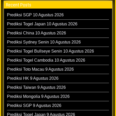
Recent Posts
Prediksi SGP 10 Agustus 2026
Prediksi Togel Japan 10 Agustus 2026
Prediksi China 10 Agustus 2026
Prediksi Sydney Senin 10 Agustus 2026
Prediksi Togel Bullseye Senin 10 Agustus 2026
Prediksi Togel Cambodia 10 Agustus 2026
Prediksi Toto Macau 9 Agustus 2026
Prediksi HK 9 Agustus 2026
Prediksi Taiwan 9 Agustus 2026
Prediksi Mongolia 9 Agustus 2026
Prediksi SGP 9 Agustus 2026
Prediksi Togel Japan 9 Agustus 2026