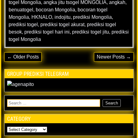
togel Mongolia
,
angka jitu tsogel MONGOLIA
,
angkah
,
benuatogel
,
bocoran Mongolia
,
bocoran togel
Mongolia
,
HKNALO
,
indojitu
,
prediksi Mongolia
,
prediksi togel
,
prediksi togel akurat
,
prediksi togel
besok
,
prediksi togel hari ini
,
prediksi togel jitu
,
prediksi
togel Mongolia
← Older Posts
Newer Posts →
GROUP PREDIKSI TELEGRAM
CATEGORY