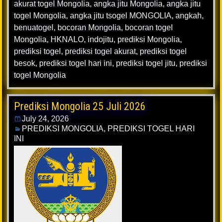
akurat togel Mongolia
,
angka jitu Mongolia
,
angka jitu
togel Mongolia
,
angka jitu tsogel MONGOLIA
,
angkah
,
benuatogel
,
bocoran Mongolia
,
bocoran togel
Mongolia
,
HKNALO
,
indojitu
,
prediksi Mongolia
,
prediksi togel
,
prediksi togel akurat
,
prediksi togel
besok
,
prediksi togel hari ini
,
prediksi togel jitu
,
prediksi
togel Mongolia
Prediksi Mongolia 25 Juli 2026
July 24, 2026
PREDIKSI MONGOLIA
,
PREDIKSI TOGEL HARI
INI