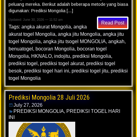
peluang mereka. Berikut adalah beberapa metode yang biasa
digunakan: Prediksi Mongolia […]
Updated: June 30, 2026 — 11:52 am
Read Post
Tags:
angka akurat Mongolia
,
angka
akurat togel Mongolia
,
angka jitu Mongolia
,
angka jitu
togel Mongolia
,
angka jitu tsogel MONGOLIA
,
angkah
,
benuatogel
,
bocoran Mongolia
,
bocoran togel
Mongolia
,
HKNALO
,
indojitu
,
prediksi Mongolia
,
prediksi togel
,
prediksi togel akurat
,
prediksi togel
besok
,
prediksi togel hari ini
,
prediksi togel jitu
,
prediksi
togel Mongolia
Prediksi Mongolia 28 Juli 2026
July 27, 2026
PREDIKSI MONGOLIA
,
PREDIKSI TOGEL HARI
INI