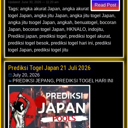
Updated: June 30, 2026 — 11:20 am
Read Post
Tags:
angka akurat Japan
,
angka akurat
togel Japan
,
angka jitu Japan
,
angka jitu togel Japan
,
angka jitu tsogel Japan
,
angkah
,
benuatogel
,
bocoran
Japan
,
bocoran togel Japan
,
HKNALO
,
indojitu
,
Prediksi japan
,
prediksi togel
,
prediksi togel akurat
,
prediksi togel besok
,
prediksi togel hari ini
,
prediksi
togel Japan
,
prediksi togel jitu
Prediksi Togel Japan 21 Juli 2026
July 20, 2026
PREDIKSI JEPANG
,
PREDIKSI TOGEL HARI INI