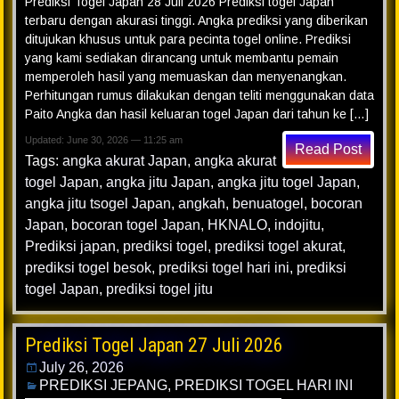
Prediksi Togel Japan 28 Juli 2026 Prediksi togel Japan
terbaru dengan akurasi tinggi. Angka prediksi yang diberikan
ditujukan khusus untuk para pecinta togel online. Prediksi
yang kami sediakan dirancang untuk membantu pemain
memperoleh hasil yang memuaskan dan menyenangkan.
Perhitungan rumus dilakukan dengan teliti menggunakan data
Paito Angka dan hasil keluaran togel Japan dari tahun ke […]
Updated: June 30, 2026 — 11:25 am
Read Post
Tags:
angka akurat Japan
,
angka akurat
togel Japan
,
angka jitu Japan
,
angka jitu togel Japan
,
angka jitu tsogel Japan
,
angkah
,
benuatogel
,
bocoran
Japan
,
bocoran togel Japan
,
HKNALO
,
indojitu
,
Prediksi japan
,
prediksi togel
,
prediksi togel akurat
,
prediksi togel besok
,
prediksi togel hari ini
,
prediksi
togel Japan
,
prediksi togel jitu
Prediksi Togel Japan 27 Juli 2026
July 26, 2026
PREDIKSI JEPANG
,
PREDIKSI TOGEL HARI INI