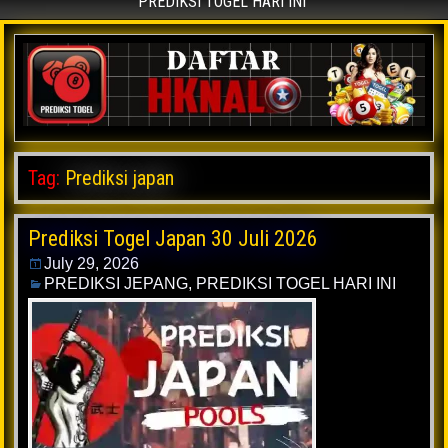
PREDIKSI TOGEL HARI INI
Tag:
Prediksi japan
Prediksi Togel Japan 30 Juli 2026
July 29, 2026
PREDIKSI JEPANG
,
PREDIKSI TOGEL HARI INI