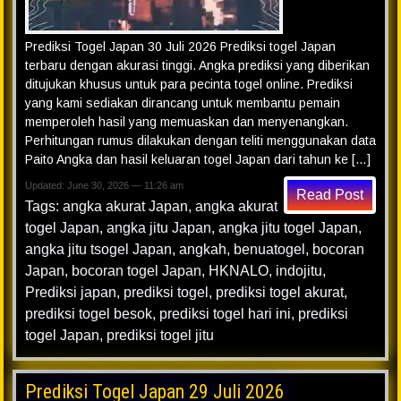
Prediksi Togel Japan 30 Juli 2026 Prediksi togel Japan
terbaru dengan akurasi tinggi. Angka prediksi yang diberikan
ditujukan khusus untuk para pecinta togel online. Prediksi
yang kami sediakan dirancang untuk membantu pemain
memperoleh hasil yang memuaskan dan menyenangkan.
Perhitungan rumus dilakukan dengan teliti menggunakan data
Paito Angka dan hasil keluaran togel Japan dari tahun ke […]
Updated: June 30, 2026 — 11:26 am
Read Post
Tags:
angka akurat Japan
,
angka akurat
togel Japan
,
angka jitu Japan
,
angka jitu togel Japan
,
angka jitu tsogel Japan
,
angkah
,
benuatogel
,
bocoran
Japan
,
bocoran togel Japan
,
HKNALO
,
indojitu
,
Prediksi japan
,
prediksi togel
,
prediksi togel akurat
,
prediksi togel besok
,
prediksi togel hari ini
,
prediksi
togel Japan
,
prediksi togel jitu
Prediksi Togel Japan 29 Juli 2026