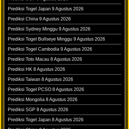
Prediksi Togel Japan 9 Agustus 2026
Prediksi China 9 Agustus 2026
Prediksi Sydney Minggu 9 Agustus 2026
Prediksi Togel Bullseye Minggu 9 Agustus 2026
Prediksi Togel Cambodia 9 Agustus 2026
Prediksi Toto Macau 8 Agustus 2026
Prediksi HK 8 Agustus 2026
Prediksi Taiwan 8 Agustus 2026
Prediksi Togel PCSO 8 Agustus 2026
Prediksi Mongolia 8 Agustus 2026
Prediksi SGP 8 Agustus 2026
Prediksi Togel Japan 8 Agustus 2026