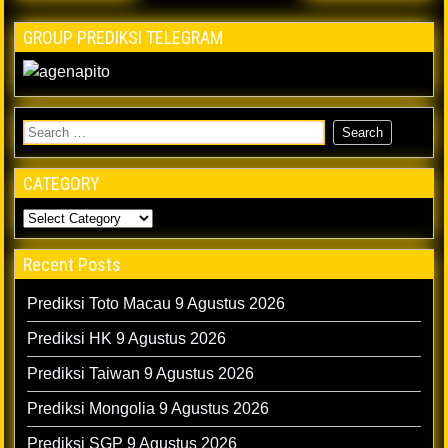
GROUP PREDIKSI TELEGRAM
CATEGORY
Recent Posts
Prediksi Toto Macau 9 Agustus 2026
Prediksi HK 9 Agustus 2026
Prediksi Taiwan 9 Agustus 2026
Prediksi Mongolia 9 Agustus 2026
Prediksi SGP 9 Agustus 2026