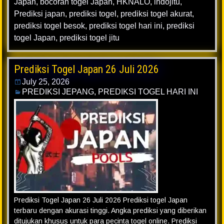
Japan
,
bocoran togel Japan
,
HKNALO
,
indojitu
,
Prediksi japan
,
prediksi togel
,
prediksi togel akurat
,
prediksi togel besok
,
prediksi togel hari ini
,
prediksi
togel Japan
,
prediksi togel jitu
Prediksi Togel Japan 26 Juli 2026
July 25, 2026
PREDIKSI JEPANG
,
PREDIKSI TOGEL HARI INI
Prediksi Togel Japan 26 Juli 2026 Prediksi togel Japan
terbaru dengan akurasi tinggi. Angka prediksi yang diberikan
ditujukan khusus untuk para pecinta togel online. Prediksi