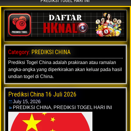
PREDIKSI TOGEL HARI INI
Category:
PREDIKSI CHINA
Prediksi Togel China adalah prakiraan atau ramalan
angka-angka yang diperkirakan akan keluar pada hasil
undian togel di China.
Prediksi China 16 Juli 2026
July 15, 2026
PREDIKSI CHINA
,
PREDIKSI TOGEL HARI INI