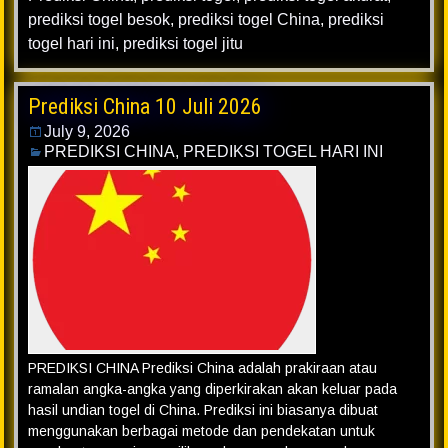
prediksi togel besok
,
prediksi togel China
,
prediksi
togel hari ini
,
prediksi togel jitu
Prediksi China 10 Juli 2026
July 9, 2026
PREDIKSI CHINA
,
PREDIKSI TOGEL HARI INI
PREDIKSI CHINA Prediksi China adalah prakiraan atau
ramalan angka-angka yang diperkirakan akan keluar pada
hasil undian togel di China. Prediksi ini biasanya dibuat
menggunakan berbagai metode dan pendekatan untuk