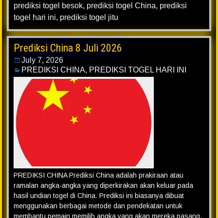
prediksi togel besok
,
prediksi togel China
,
prediksi
togel hari ini
,
prediksi togel jitu
Prediksi China 8 Juli 2026
July 7, 2026
PREDIKSI CHINA
,
PREDIKSI TOGEL HARI INI
PREDIKSI CHINA Prediksi China adalah prakiraan atau
ramalan angka-angka yang diperkirakan akan keluar pada
hasil undian togel di China. Prediksi ini biasanya dibuat
menggunakan berbagai metode dan pendekatan untuk
membantu pemain memilih angka yang akan mereka pasang.