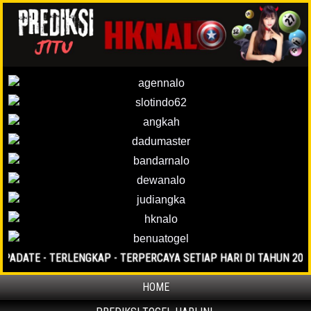
E - TERLENGKAP - TERPERCAYA SETIAP HARI DI TAHUN 2024-2026
HOME