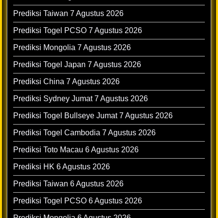
Prediksi Taiwan 7 Agustus 2026
Prediksi Togel PCSO 7 Agustus 2026
Prediksi Mongolia 7 Agustus 2026
Prediksi Togel Japan 7 Agustus 2026
Prediksi China 7 Agustus 2026
Prediksi Sydney Jumat 7 Agustus 2026
Prediksi Togel Bullseye Jumat 7 Agustus 2026
Prediksi Togel Cambodia 7 Agustus 2026
Prediksi Toto Macau 6 Agustus 2026
Prediksi HK 6 Agustus 2026
Prediksi Taiwan 6 Agustus 2026
Prediksi Togel PCSO 6 Agustus 2026
Prediksi Mongolia 6 Agustus 2026