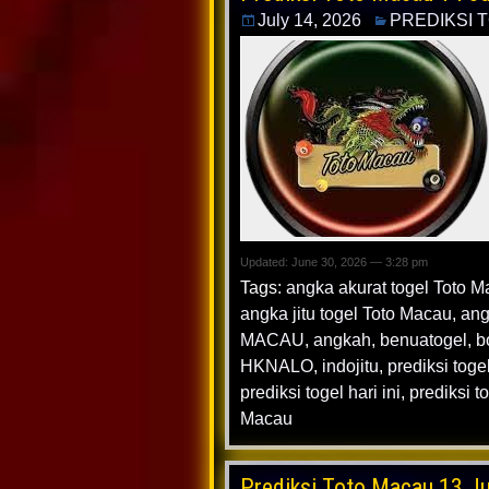
July 14, 2026
PREDIKSI T
Updated: June 30, 2026 — 3:28 pm
Tags:
angka akurat togel Toto 
angka jitu togel Toto Macau
,
ang
MACAU
,
angkah
,
benuatogel
,
b
HKNALO
,
indojitu
,
prediksi toge
prediksi togel hari ini
,
prediksi to
Macau
Prediksi Toto Macau 13 Ju