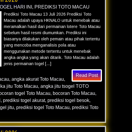
OGEL HARI INI
,
PREDIKSI TOTO MACAU
Prediksi Toto Macau 13 Juli 2026 Prediksi Toto
Macau adalah upaya HKNALO untuk menebak atau
meramalkan hasil dari permainan lotere Toto Macau
sebelum hasil resmi diumumkan. Prediksi ini
biasanya dilakukan oleh pemain atau pihak tertentu
yang mencoba menganalisis pola atau
menggunakan metode tertentu untuk menebak
angka-angka yang akan ditarik. Toto Macau adalah
jenis permainan togel […]
Read Post
Macau
,
angka akurat Toto Macau
,
ka jitu Toto Macau
,
angka jitu tsogel TOTO
ocoran togel Toto Macau
,
bocoran Toto Macau
,
l
,
prediksi togel akurat
,
prediksi togel besok
,
gel jitu
,
prediksi togel Toto Macau
,
prediksi Toto