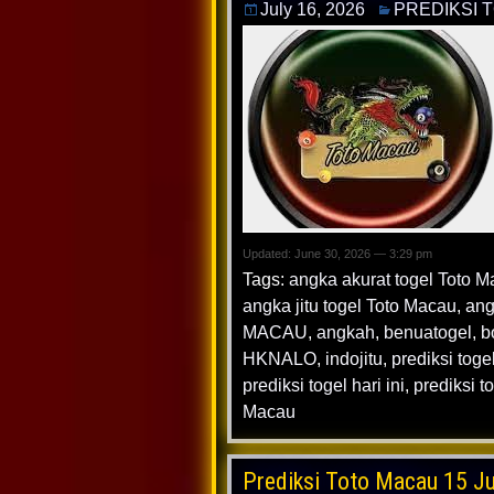
July 16, 2026
PREDIKSI T
Updated: June 30, 2026 — 3:29 pm
Tags:
angka akurat togel Toto 
angka jitu togel Toto Macau
,
ang
MACAU
,
angkah
,
benuatogel
,
b
HKNALO
,
indojitu
,
prediksi toge
prediksi togel hari ini
,
prediksi to
Macau
Prediksi Toto Macau 15 Ju