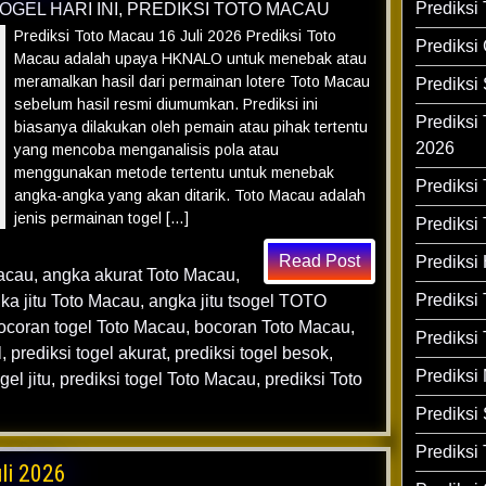
Prediksi
OGEL HARI INI
,
PREDIKSI TOTO MACAU
Prediksi Toto Macau 16 Juli 2026 Prediksi Toto
Prediksi
Macau adalah upaya HKNALO untuk menebak atau
meramalkan hasil dari permainan lotere Toto Macau
Prediksi
sebelum hasil resmi diumumkan. Prediksi ini
Prediksi
biasanya dilakukan oleh pemain atau pihak tertentu
2026
yang mencoba menganalisis pola atau
menggunakan metode tertentu untuk menebak
Prediksi
angka-angka yang akan ditarik. Toto Macau adalah
jenis permainan togel […]
Prediksi
Read Post
Prediksi
Macau
,
angka akurat Toto Macau
,
Prediksi
ka jitu Toto Macau
,
angka jitu tsogel TOTO
ocoran togel Toto Macau
,
bocoran Toto Macau
,
Prediksi
l
,
prediksi togel akurat
,
prediksi togel besok
,
Prediksi
gel jitu
,
prediksi togel Toto Macau
,
prediksi Toto
Prediksi
Prediksi
li 2026