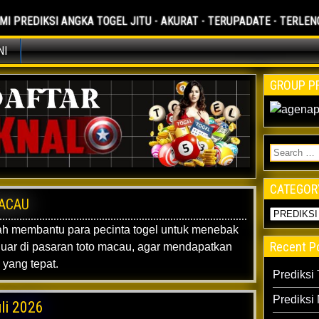
ANGKA TOGEL JITU - AKURAT - TERUPADATE - TERLENGKAP - TERP
NI
GROUP P
CATEGOR
MACAU
membantu para pecinta togel untuk menebak
Recent P
luar di pasaran toto macau, agar mendapatkan
 yang tepat.
Prediksi
Prediksi
li 2026