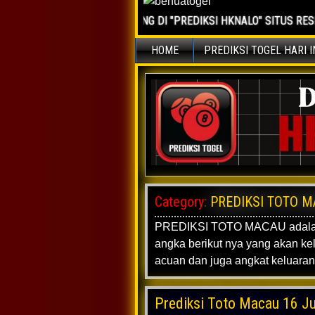
SELAMAT DATANG DI "PREDIKSI HKNALO" SITUS RESMI PREDIKSI 
HOME
PREDIKSI TOGEL HARI I
Category:
PREDIKSI TOTO 
PREDIKSI TOTO MACAU adalah 
angka berikut nya yang akan ke
acuan dan juga angkat keluaran
Prediksi Toto Macau 16 Ju