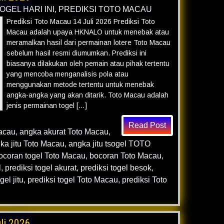
OGEL HARI INI
,
PREDIKSI TOTO MACAU
Prediksi Toto Macau 14 Juli 2026 Prediksi Toto
Macau adalah upaya HKNALO untuk menebak atau
meramalkan hasil dari permainan lotere Toto Macau
sebelum hasil resmi diumumkan. Prediksi ini
biasanya dilakukan oleh pemain atau pihak tertentu
yang mencoba menganalisis pola atau
menggunakan metode tertentu untuk menebak
angka-angka yang akan ditarik. Toto Macau adalah
jenis permainan togel […]
Read Post
Macau
,
angka akurat Toto Macau
,
ka jitu Toto Macau
,
angka jitu tsogel TOTO
ocoran togel Toto Macau
,
bocoran Toto Macau
,
l
,
prediksi togel akurat
,
prediksi togel besok
,
gel jitu
,
prediksi togel Toto Macau
,
prediksi Toto
li 2026