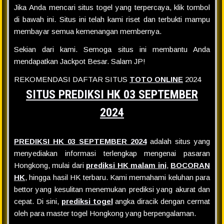
Jika Anda mencari situs togel yang terpercaya, klik tombol
di bawah ini. Situs ini telah kami riset dan terbukti mampu
membayar semua kemenangan membernya.
Sekian dari kami. Semoga situs ini membantu Anda
mendapatkan Jackpot Besar. Salam JP!
REKOMENDASI DAFTAR SITUS
TOTO ONLINE
2024
SITUS PREDIKSI HK 03 SEPTEMBER
2024
PREDIKSI HK 03 SEPTEMBER 2024
adalah situs yang
menyediakan informasi terlengkap mengenai pasaran
Hongkong, mulai dari
prediksi HK malam ini
,
BOCORAN
HK
, hingga hasil HK terbaru. Kami memahami keluhan para
bettor yang kesulitan menemukan prediksi yang akurat dan
cepat. Di sini,
prediksi togel
angka diracik dengan cermat
oleh para master togel Hongkong yang berpengalaman.