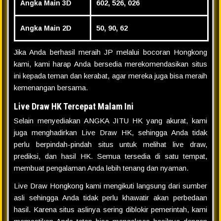
Angka Main 3D
602, 526, 026
Angka Main 2D
50, 90, 62
Jika Anda berhasil meraih JP melalui bocoran Hongkong
kami, kami harap Anda bersedia merekomendasikan situs
ini kepada teman dan kerabat, agar mereka juga bisa meraih
kemenangan bersama.
Live Draw HK Tercepat Malam Ini
Selain menyediakan ANGKA JITU HK yang akurat, kami
juga menghadirkan Live Draw HK, sehingga Anda tidak
perlu berpindah-pindah situs untuk melihat live draw,
prediksi, dan hasil HK. Semua tersedia di satu tempat,
membuat pengalaman Anda lebih tenang dan nyaman.
Live Draw Hongkong kami mengikuti langsung dari sumber
asli sehingga Anda tidak perlu khawatir akan perbedaan
hasil. Karena situs aslinya sering diblokir pemerintah, kami