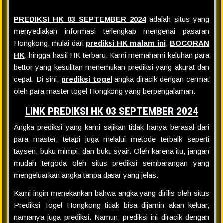
PREDIKSI HK 03 SEPTEMBER 2024
adalah situs yang
menyediakan informasi terlengkap mengenai pasaran
Hongkong, mulai dari
prediksi HK malam ini
,
BOCORAN
HK
, hingga hasil HK terbaru. Kami memahami keluhan para
bettor yang kesulitan menemukan prediksi yang akurat dan
cepat. Di sini,
prediksi togel
angka diracik dengan cermat
oleh para master togel Hongkong yang berpengalaman.
LINK PREDIKSI HK 03 SEPTEMBER 2024
Angka prediksi yang kami sajikan tidak hanya berasal dari
para master, tetapi juga melalui metode terbaik seperti
taysen, buku mimpi, dan buku syair. Oleh karena itu, jangan
mudah tergoda oleh situs prediksi sembarangan yang
mengeluarkan angka tanpa dasar yang jelas.
Kami ingin menekankan bahwa angka yang dirilis oleh situs
Prediksi Togel Hongkong tidak bisa dijamin akan keluar,
namanya juga prediksi. Namun, prediksi ini diracik dengan