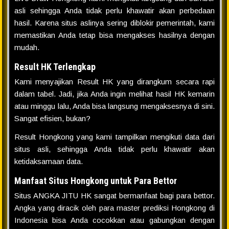
asli sehingga Anda tidak perlu khawatir akan perbedaan
hasil. Karena situs aslinya sering diblokir pemerintah, kami
memastikan Anda tetap bisa mengakses hasilnya dengan
mudah.
Result HK Terlengkap
Kami menyajikan Result HK yang dirangkum secara rapi
dalam tabel. Jadi, jika Anda ingin melihat hasil HK kemarin
atau minggu lalu, Anda bisa langsung mengaksesnya di sini.
Sangat efisien, bukan?
Result Hongkong yang kami tampilkan mengikuti data dari
situs asli, sehingga Anda tidak perlu khawatir akan
ketidaksamaan data.
Manfaat Situs Hongkong untuk Para Bettor
Situs ANGKA JITU HK sangat bermanfaat bagi para bettor.
Angka yang diracik oleh para master prediksi Hongkong di
Indonesia bisa Anda cocokkan atau gabungkan dengan