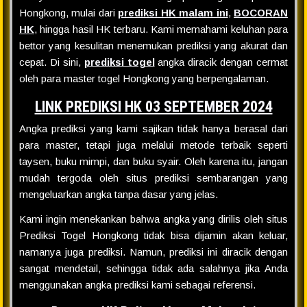
Hongkong, mulai dari
prediksi HK malam ini
,
BOCORAN
HK
, hingga hasil HK terbaru. Kami memahami keluhan para
bettor yang kesulitan menemukan prediksi yang akurat dan
cepat. Di sini,
prediksi togel
angka diracik dengan cermat
oleh para master togel Hongkong yang berpengalaman.
LINK PREDIKSI HK 03 SEPTEMBER 2024
Angka prediksi yang kami sajikan tidak hanya berasal dari
para master, tetapi juga melalui metode terbaik seperti
taysen, buku mimpi, dan buku syair. Oleh karena itu, jangan
mudah tergoda oleh situs prediksi sembarangan yang
mengeluarkan angka tanpa dasar yang jelas.
Kami ingin menekankan bahwa angka yang dirilis oleh situs
Prediksi Togel Hongkong tidak bisa dijamin akan keluar,
namanya juga prediksi. Namun, prediksi ini diracik dengan
sangat mendetail, sehingga tidak ada salahnya jika Anda
menggunakan angka prediksi kami sebagai referensi.