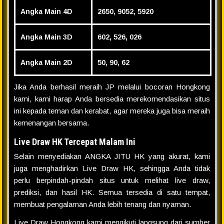
Angka Main 4D
2650, 9052, 5920
Angka Main 3D
602, 526, 026
Angka Main 2D
50, 90, 62
Jika Anda berhasil meraih JP melalui bocoran Hongkong
kami, kami harap Anda bersedia merekomendasikan situs
ini kepada teman dan kerabat, agar mereka juga bisa meraih
kemenangan bersama.
Live Draw HK Tercepat Malam Ini
Selain menyediakan ANGKA JITU HK yang akurat, kami
juga menghadirkan Live Draw HK, sehingga Anda tidak
perlu berpindah-pindah situs untuk melihat live draw,
prediksi, dan hasil HK. Semua tersedia di satu tempat,
membuat pengalaman Anda lebih tenang dan nyaman.
Live Draw Hongkong kami mengikuti langsung dari sumber