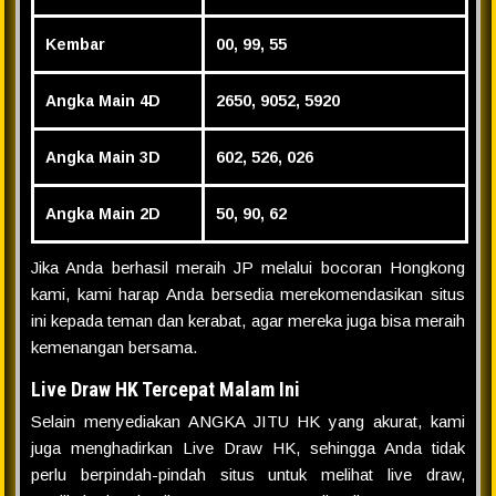
Kembar
00, 99, 55
Angka Main 4D
2650, 9052, 5920
Angka Main 3D
602, 526, 026
Angka Main 2D
50, 90, 62
Jika Anda berhasil meraih JP melalui bocoran Hongkong
kami, kami harap Anda bersedia merekomendasikan situs
ini kepada teman dan kerabat, agar mereka juga bisa meraih
kemenangan bersama.
Live Draw HK Tercepat Malam Ini
Selain menyediakan ANGKA JITU HK yang akurat, kami
juga menghadirkan Live Draw HK, sehingga Anda tidak
perlu berpindah-pindah situs untuk melihat live draw,