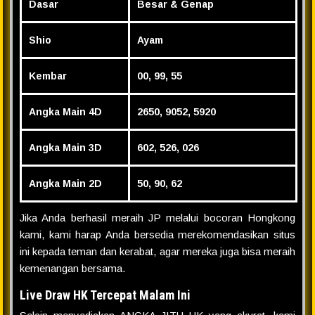
Dasar
Besar & Genap
Shio
Ayam
Kembar
00, 99, 55
Angka Main 4D
2650, 9052, 5920
Angka Main 3D
602, 526, 026
Angka Main 2D
50, 90, 62
Jika Anda berhasil meraih JP melalui bocoran Hongkong
kami, kami harap Anda bersedia merekomendasikan situs
ini kepada teman dan kerabat, agar mereka juga bisa meraih
kemenangan bersama.
Live Draw HK Tercepat Malam Ini