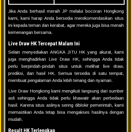
Jika Anda berhasil meraih JP melalui bocoran Hongkong
kami, kami harap Anda bersedia merekomendasikan situs
ini kepada teman dan kerabat, agar mereka juga bisa meraih
kemenangan bersama.
Live Draw HK Tercepat Malam Ini
Selain menyediakan ANGKA JITU HK yang akurat, kami
juga menghadirkan Live Draw HK, sehingga Anda tidak
perlu berpindah-pindah situs untuk melihat live draw,
prediksi, dan hasil HK. Semua tersedia di satu tempat,
membuat pengalaman Anda lebih tenang dan nyaman.
Live Draw Hongkong kami mengikuti langsung dari sumber
asli sehingga Anda tidak perlu khawatir akan perbedaan
hasil. Karena situs aslinya sering diblokir pemerintah, kami
memastikan Anda tetap bisa mengakses hasilnya dengan
mudah.
Result HK Terlengkap