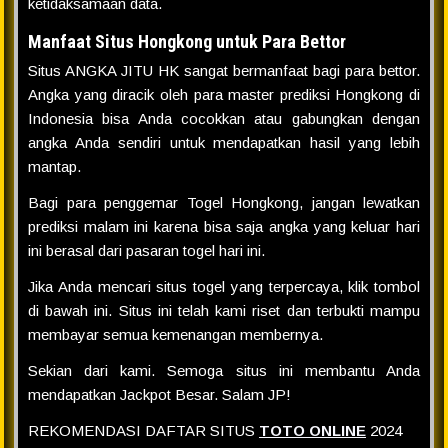
ketidaksamaan data.
Manfaat Situs Hongkong untuk Para Bettor
Situs ANGKA JITU HK sangat bermanfaat bagi para bettor.
Angka yang diracik oleh para master prediksi Hongkong di
Indonesia bisa Anda cocokkan atau gabungkan dengan
angka Anda sendiri untuk mendapatkan hasil yang lebih
mantap.
Bagi para penggemar Togel Hongkong, jangan lewatkan
prediksi malam ini karena bisa saja angka yang keluar hari
ini berasal dari pasaran togel hari ini.
Jika Anda mencari situs togel yang terpercaya, klik tombol
di bawah ini. Situs ini telah kami riset dan terbukti mampu
membayar semua kemenangan membernya.
Sekian dari kami. Semoga situs ini membantu Anda
mendapatkan Jackpot Besar. Salam JP!
REKOMENDASI DAFTAR SITUS
TOTO ONLINE
2024