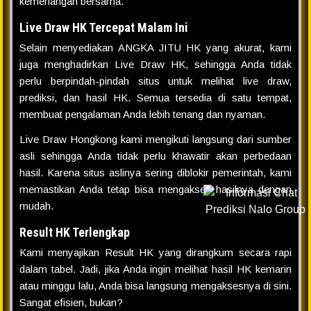
kemenangan bersama.
Live Draw HK Tercepat Malam Ini
Selain menyediakan ANGKA JITU HK yang akurat, kami
juga menghadirkan Live Draw HK, sehingga Anda tidak
perlu berpindah-pindah situs untuk melihat live draw,
prediksi, dan hasil HK. Semua tersedia di satu tempat,
membuat pengalaman Anda lebih tenang dan nyaman.
Live Draw Hongkong kami mengikuti langsung dari sumber
asli sehingga Anda tidak perlu khawatir akan perbedaan
hasil. Karena situs aslinya sering diblokir pemerintah, kami
memastikan Anda tetap bisa mengakses hasilnya dengan
mudah.
Result HK Terlengkap
Kami menyajikan Result HK yang dirangkum secara rapi
dalam tabel. Jadi, jika Anda ingin melihat hasil HK kemarin
atau minggu lalu, Anda bisa langsung mengaksesnya di sini.
Sangat efisien, bukan?