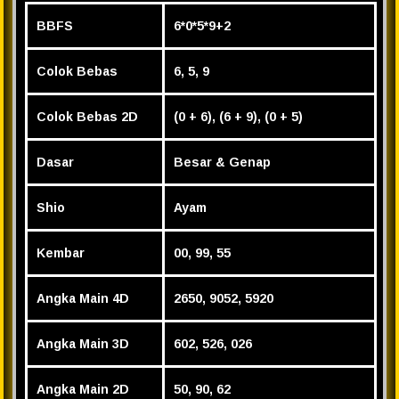
BBFS
6*0*5*9+2
Colok Bebas
6, 5, 9
Colok Bebas 2D
(0 + 6), (6 + 9), (0 + 5)
Dasar
Besar & Genap
Shio
Ayam
Kembar
00, 99, 55
Angka Main 4D
2650, 9052, 5920
Angka Main 3D
602, 526, 026
Angka Main 2D
50, 90, 62