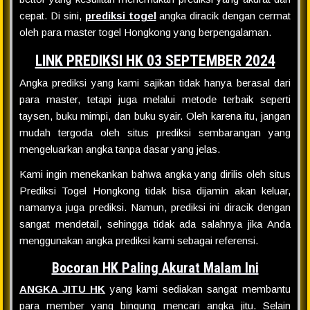
cepat. Di sini,
prediksi togel
angka diracik dengan cermat
oleh para master togel Hongkong yang berpengalaman.
LINK PREDIKSI HK 03 SEPTEMBER 2024
Angka prediksi yang kami sajikan tidak hanya berasal dari
para master, tetapi juga melalui metode terbaik seperti
taysen, buku mimpi, dan buku syair. Oleh karena itu, jangan
mudah tergoda oleh situs prediksi sembarangan yang
mengeluarkan angka tanpa dasar yang jelas.
Kami ingin menekankan bahwa angka yang dirilis oleh situs
Prediksi Togel Hongkong tidak bisa dijamin akan keluar,
namanya juga prediksi. Namun, prediksi ini diracik dengan
sangat mendetail, sehingga tidak ada salahnya jika Anda
menggunakan angka prediksi kami sebagai referensi.
Bocoran HK Paling Akurat Malam Ini
ANGKA JITU HK
yang kami sediakan sangat membantu
para member yang bingung mencari angka jitu. Selain