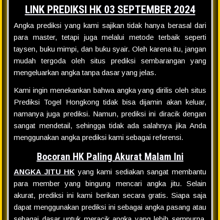
LINK PREDIKSI HK 03 SEPTEMBER 2024
Angka prediksi yang kami sajikan tidak hanya berasal dari
para master, tetapi juga melalui metode terbaik seperti
taysen, buku mimpi, dan buku syair. Oleh karena itu, jangan
mudah tergoda oleh situs prediksi sembarangan yang
mengeluarkan angka tanpa dasar yang jelas.
Kami ingin menekankan bahwa angka yang dirilis oleh situs
Prediksi Togel Hongkong tidak bisa dijamin akan keluar,
namanya juga prediksi. Namun, prediksi ini diracik dengan
sangat mendetail, sehingga tidak ada salahnya jika Anda
menggunakan angka prediksi kami sebagai referensi.
Bocoran HK Paling Akurat Malam Ini
ANGKA JITU HK
yang kami sediakan sangat membantu
para member yang bingung mencari angka jitu. Selain
akurat, prediksi ini kami berikan secara gratis. Siapa saja
dapat menggunakan prediksi ini sebagai angka pasang atau
sebagai dasar untuk meracik angka yang lebih sempurna.