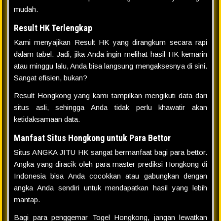
mudah.
Result HK Terlengkap
Kami menyajikan Result HK yang dirangkum secara rapi
dalam tabel. Jadi, jika Anda ingin melihat hasil HK kemarin
atau minggu lalu, Anda bisa langsung mengaksesnya di sini.
Sangat efisien, bukan?
Result Hongkong yang kami tampilkan mengikuti data dari
situs asli, sehingga Anda tidak perlu khawatir akan
ketidaksamaan data.
Manfaat Situs Hongkong untuk Para Bettor
Situs ANGKA JITU HK sangat bermanfaat bagi para bettor.
Angka yang diracik oleh para master prediksi Hongkong di
Indonesia bisa Anda cocokkan atau gabungkan dengan
angka Anda sendiri untuk mendapatkan hasil yang lebih
mantap.
Bagi para penggemar Togel Hongkong, jangan lewatkan