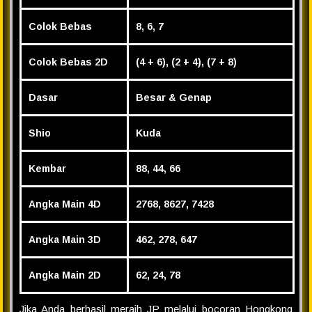
Colok Bebas
8, 6, 7
Colok Bebas 2D
(4 + 6), (2 + 4), (7 + 8)
Dasar
Besar & Genap
Shio
Kuda
Kembar
88, 44, 66
Angka Main 4D
2768, 8627, 7428
Angka Main 3D
462, 278, 647
Angka Main 2D
62, 24, 78
Jika Anda berhasil meraih JP melalui bocoran Hongkong