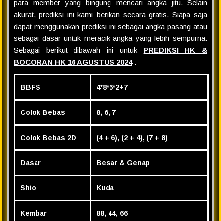
para member yang bingung mencari angka jitu. Selain
akurat, prediksi ini kami berikan secara gratis. Siapa saja
dapat menggunakan prediksi ini sebagai angka pasang atau
sebagai dasar untuk meracik angka yang lebih sempurna.
Sebagai berikut dibawah ini untuk
PREDIKSI HK &
BOCORAN HK 16 AGUSTUS 2024
:
BBFS
4*8*6*2+7
Colok Bebas
8, 6, 7
Colok Bebas 2D
(4 + 6), (2 + 4), (7 + 8)
Dasar
Besar & Genap
Shio
Kuda
Kembar
88, 44, 66