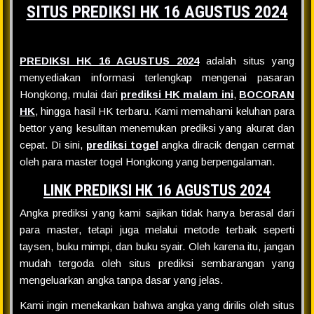
SITUS PREDIKSI HK 16 AGUSTUS 2024
PREDIKSI HK 16 AGUSTUS 2024
adalah situs yang
menyediakan informasi terlengkap mengenai pasaran
Hongkong, mulai dari
prediksi HK malam ini
,
BOCORAN
HK
, hingga hasil HK terbaru. Kami memahami keluhan para
bettor yang kesulitan menemukan prediksi yang akurat dan
cepat. Di sini,
prediksi togel
angka diracik dengan cermat
oleh para master togel Hongkong yang berpengalaman.
LINK PREDIKSI HK 16 AGUSTUS 2024
Angka prediksi yang kami sajikan tidak hanya berasal dari
para master, tetapi juga melalui metode terbaik seperti
taysen, buku mimpi, dan buku syair. Oleh karena itu, jangan
mudah tergoda oleh situs prediksi sembarangan yang
mengeluarkan angka tanpa dasar yang jelas.
Kami ingin menekankan bahwa angka yang dirilis oleh situs