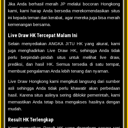
Jika Anda berhasil meraih JP melalui bocoran Hongkong
kami, kami harap Anda bersedia merekomendasikan situs
ini kepada teman dan kerabat, agar mereka juga bisa meraih
kemenangan bersama.
Live Draw HK Tercepat Malam Ini
Selain menyediakan ANGKA JITU HK yang akurat, kami
juga menghadirkan Live Draw HK, sehingga Anda tidak
perlu berpindah-pindah situs untuk melihat live draw,
prediksi, dan hasil HK. Semua tersedia di satu tempat,
membuat pengalaman Anda lebih tenang dan nyaman.
Live Draw Hongkong kami mengikuti langsung dari sumber
asli sehingga Anda tidak perlu khawatir akan perbedaan
hasil. Karena situs aslinya sering diblokir pemerintah, kami
memastikan Anda tetap bisa mengakses hasilnya dengan
mudah.
Result HK Terlengkap
Kami menyajikan Result HK yang dirangkum secara rapi