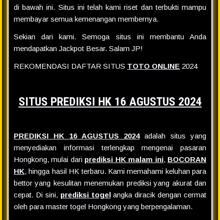
di bawah ini. Situs ini telah kami riset dan terbukti mampu
membayar semua kemenangan membernya.
Sekian dari kami. Semoga situs ini membantu Anda
mendapatkan Jackpot Besar. Salam JP!
REKOMENDASI DAFTAR SITUS
TOTO ONLINE
2024
SITUS PREDIKSI HK 16 AGUSTUS 2024
PREDIKSI HK 16 AGUSTUS 2024
adalah situs yang
menyediakan informasi terlengkap mengenai pasaran
Hongkong, mulai dari
prediksi HK malam ini
,
BOCORAN
HK
, hingga hasil HK terbaru. Kami memahami keluhan para
bettor yang kesulitan menemukan prediksi yang akurat dan
cepat. Di sini,
prediksi togel
angka diracik dengan cermat
oleh para master togel Hongkong yang berpengalaman.