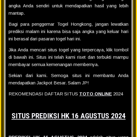
angka Anda sendiri untuk mendapatkan hasil yang lebih
mantap.
Bagi para penggemar Togel Hongkong, jangan lewatkan
prediksi malam ini karena bisa saja angka yang keluar hari
ini berasal dari pasaran togel hari ini.
Jika Anda mencari situs togel yang terpercaya, klik tombol
di bawah ini. Situs ini telah kami riset dan terbukti mampu
membayar semua kemenangan membernya.
Sekian dari kami. Semoga situs ini membantu Anda
mendapatkan Jackpot Besar. Salam JP!
REKOMENDASI DAFTAR SITUS
TOTO ONLINE
2024
SITUS PREDIKSI HK 16 AGUSTUS 2024