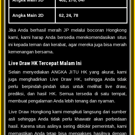
Angka Main 3D
462, 278, 647
Angka Main 2D
62, 24, 78
Jika Anda berhasil meraih JP melalui bocoran Hongkong
kami, kami harap Anda bersedia merekomendasikan situs
ini kepada teman dan kerabat, agar mereka juga bisa meraih
kemenangan bersama.
Live Draw HK Tercepat Malam Ini
Selain menyediakan ANGKA JITU HK yang akurat, kami
juga menghadirkan Live Draw HK, sehingga Anda tidak
perlu berpindah-pindah situs untuk melihat live draw,
prediksi, dan hasil HK. Semua tersedia di satu tempat,
membuat pengalaman Anda lebih tenang dan nyaman.
Live Draw Hongkong kami mengikuti langsung dari sumber
asli sehingga Anda tidak perlu khawatir akan perbedaan
hasil. Karena situs aslinya sering diblokir pemerintah, kami
memastikan Anda tetap bisa mengakses hasilnya dengan