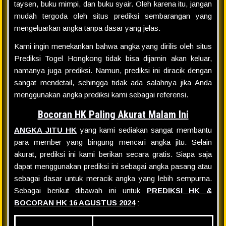
taysen, buku mimpi, dan buku syair. Oleh karena itu, jangan
mudah tergoda oleh situs prediksi sembarangan yang
mengeluarkan angka tanpa dasar yang jelas.
Kami ingin menekankan bahwa angka yang dirilis oleh situs
Prediksi Togel Hongkong tidak bisa dijamin akan keluar,
namanya juga prediksi. Namun, prediksi ini diracik dengan
sangat mendetail, sehingga tidak ada salahnya jika Anda
menggunakan angka prediksi kami sebagai referensi.
Bocoran HK Paling Akurat Malam Ini
ANGKA JITU HK
yang kami sediakan sangat membantu
para member yang bingung mencari angka jitu. Selain
akurat, prediksi ini kami berikan secara gratis. Siapa saja
dapat menggunakan prediksi ini sebagai angka pasang atau
sebagai dasar untuk meracik angka yang lebih sempurna.
Sebagai berikut dibawah ini untuk
PREDIKSI HK &
BOCORAN HK 16 AGUSTUS 2024
: