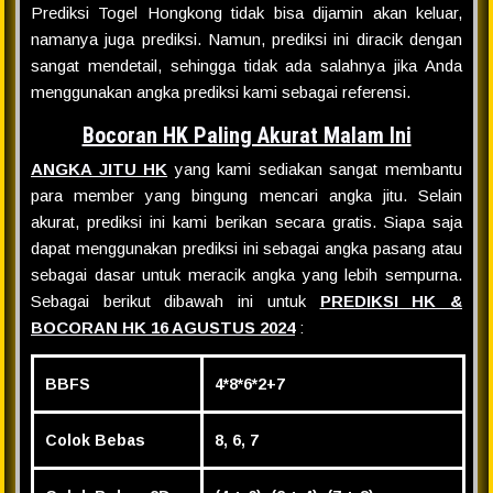
Prediksi Togel Hongkong tidak bisa dijamin akan keluar,
namanya juga prediksi. Namun, prediksi ini diracik dengan
sangat mendetail, sehingga tidak ada salahnya jika Anda
menggunakan angka prediksi kami sebagai referensi.
Bocoran HK Paling Akurat Malam Ini
ANGKA JITU HK
yang kami sediakan sangat membantu
para member yang bingung mencari angka jitu. Selain
akurat, prediksi ini kami berikan secara gratis. Siapa saja
dapat menggunakan prediksi ini sebagai angka pasang atau
sebagai dasar untuk meracik angka yang lebih sempurna.
Sebagai berikut dibawah ini untuk
PREDIKSI HK &
BOCORAN HK 16 AGUSTUS 2024
:
BBFS
4*8*6*2+7
Colok Bebas
8, 6, 7