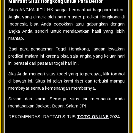
Manfaat Situs Hongkong untuk Para Bettor
Situs ANGKA JITU HK sangat bermanfaat bagi para bettor.
Angka yang diracik oleh para master prediksi Hongkong di
Indonesia bisa Anda cocokkan atau gabungkan dengan
angka Anda sendiri untuk mendapatkan hasil yang lebih
mantap.
Bagi para penggemar Togel Hongkong, jangan lewatkan
prediksi malam ini karena bisa saja angka yang keluar hari
ini berasal dari pasaran togel hari ini.
Jika Anda mencari situs togel yang terpercaya, klik tombol
di bawah ini. Situs ini telah kami riset dan terbukti mampu
membayar semua kemenangan membernya.
Sekian dari kami. Semoga situs ini membantu Anda
mendapatkan Jackpot Besar. Salam JP!
REKOMENDASI DAFTAR SITUS
TOTO ONLINE
2024