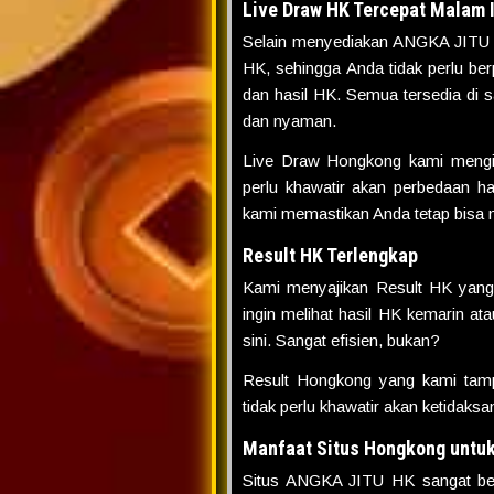
Live Draw HK Tercepat Malam I
Selain menyediakan ANGKA JITU 
HK, sehingga Anda tidak perlu berp
dan hasil HK. Semua tersedia di 
dan nyaman.
Live Draw Hongkong kami mengiku
perlu khawatir akan perbedaan has
kami memastikan Anda tetap bisa
Result HK Terlengkap
Kami menyajikan Result HK yang d
ingin melihat hasil HK kemarin a
sini. Sangat efisien, bukan?
Result Hongkong yang kami tampil
tidak perlu khawatir akan ketidaks
Manfaat Situs Hongkong untuk
Situs ANGKA JITU HK sangat berm