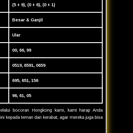
(5 + 9), (0 + 6), (0 + 1)
Besar & Ganjil
Ular
00, 66, 99
0519, 6591, 0659
695, 651, 156
96, 61, 05
melalui bocoran Hongkong kami, kami harap Anda
ini kepada teman dan kerabat, agar mereka juga bisa