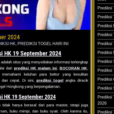
Prediksi
Prediksi
Prediksi
Prediksi
ber 2024
IKSI HK
,
PREDIKSI TOGEL HARI INI
Prediksi
ksi HK 19 September 2024
Prediksi
Prediksi
adalah situs yang menyediakan informasi terlengkap
lai dari
prediksi HK malam ini
,
BOCORAN HK
,
Prediksi
i memahami keluhan para bettor yang kesulitan
Prediksi
 dan cepat. Di sini,
prediksi togel
angka diracik
togel Hongkong yang berpengalaman.
Prediksi
ksi HK 19 September 2024
Prediksi
2026
 tidak hanya berasal dari para master, tetapi juga
aysen, buku mimpi, dan buku syair. Oleh karena itu,
Prediksi