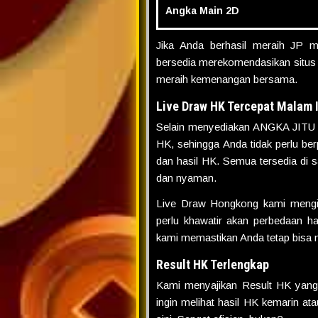
Angka Main 2D
Jika Anda berhasil meraih JP 
bersedia merekomendasikan situs 
meraih kemenangan bersama.
Live Draw HK Tercepat Malam I
Selain menyediakan ANGKA JITU 
HK, sehingga Anda tidak perlu berp
dan hasil HK. Semua tersedia di 
dan nyaman.
Live Draw Hongkong kami mengiku
perlu khawatir akan perbedaan has
kami memastikan Anda tetap bisa
Result HK Terlengkap
Kami menyajikan Result HK yang d
ingin melihat hasil HK kemarin a