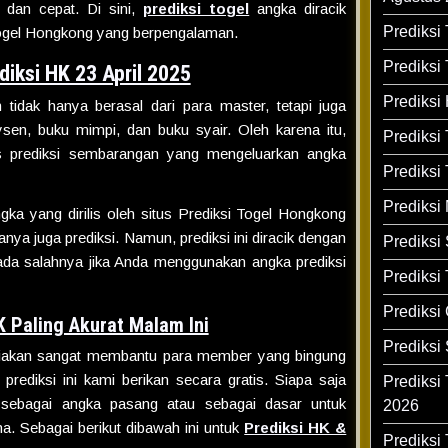
 dan cepat. Di sini,
prediksi togel
angka diracik
Prediksi
togel Hongkong yang berpengalaman.
Prediksi
diksi HK 23 April 2025
Prediksi
 tidak hanya berasal dari para master, tetapi juga
aysen, buku mimpi, dan buku syair. Oleh karena itu,
Prediksi
s prediksi sembarangan yang mengeluarkan angka
Prediksi
Prediksi
a yang dirilis oleh situs Prediksi Togel Hongkong
anya juga prediksi. Namun, prediksi ini diracik dengan
Prediksi
 ada salahnya jika Anda menggunakan angka prediksi
Prediksi
Prediksi
 Paling Akurat Malam Ini
Prediksi
iakan sangat membantu para member yang bingung
 prediksi ini kami berikan secara gratis. Siapa saja
Prediksi
 sebagai angka pasang atau sebagai dasar untuk
2026
a. Sebagai berikut dibawah ini untuk
Prediksi HK &
Prediksi