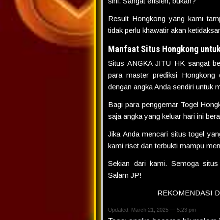
sini. Sangat efisien, bukan?
Result Hongkong yang kami tampil
tidak perlu khawatir akan ketidaks
Manfaat Situs Hongkong untuk
Situs ANGKA JITU HK sangat berm
para master prediksi Hongkong 
dengan angka Anda sendiri untuk m
Bagi para penggemar Togel Hongko
saja angka yang keluar hari ini beras
Jika Anda mencari situs togel yang
kami riset dan terbukti mampu 
Sekian dari kami. Semoga situ
Salam JP!
REKOMENDASI D
Updated: March 21, 2025 — 5:23 pm