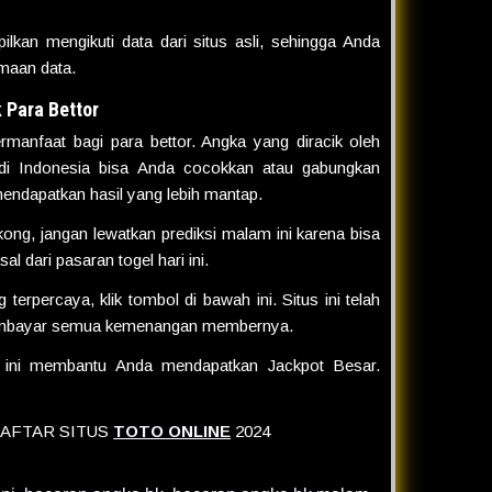
kan mengikuti data dari situs asli, sehingga Anda
amaan data.
 Para Bettor
anfaat bagi para bettor. Angka yang diracik oleh
di Indonesia bisa Anda cocokkan atau gabungkan
endapatkan hasil yang lebih mantap.
ng, jangan lewatkan prediksi malam ini karena bisa
al dari pasaran togel hari ini.
 terpercaya, klik tombol di bawah ini. Situs ini telah
membayar semua kemenangan membernya.
s ini membantu Anda mendapatkan Jackpot Besar.
AFTAR SITUS
TOTO ONLINE
2024