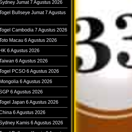
 Sydney Jumat 7 Agustus 2026
 Togel Bullseye Jumat 7 Agustus
 Togel Cambodia 7 Agustus 2026
 Toto Macau 6 Agustus 2026
 HK 6 Agustus 2026
 Taiwan 6 Agustus 2026
 Togel PCSO 6 Agustus 2026
 Mongolia 6 Agustus 2026
 SGP 6 Agustus 2026
 Togel Japan 6 Agustus 2026
 China 6 Agustus 2026
 Sydney Kamis 6 Agustus 2026