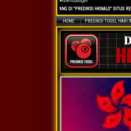
SELAMAT DATANG DI "PREDIKSI HKNALO" SITUS RESMI PREDIKS
HOME
PREDIKSI TOGEL HARI I