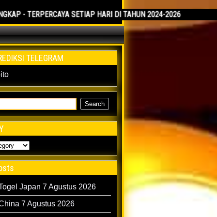
PERCAYA SETIAP HARI DI TAHUN 2024-2026
REDIKSI TELEGRAM
Y
osts
 Togel Japan 7 Agustus 2026
 China 7 Agustus 2026