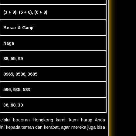
(3 + 9), (5 + 8), (6 + 8)
Besar & Ganjil
Naga
88, 55, 99
8965, 9586, 3685
596, 935, 583
36, 68, 39
melalui bocoran Hongkong kami, kami harap Anda
ini kepada teman dan kerabat, agar mereka juga bisa