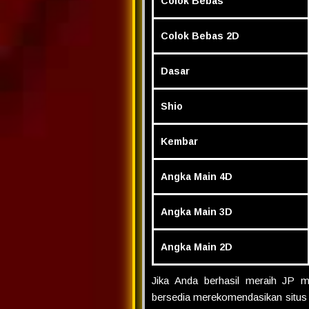
Colok Bebas
Colok Bebas 2D
Dasar
Shio
Kembar
Angka Main 4D
Angka Main 3D
Angka Main 2D
Jika Anda berhasil meraih JP 
bersedia merekomendasikan situs 