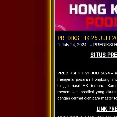
PREDIKSI HK 25 JULI 2
July 24, 2024
PREDIKSI 
SITUS PRE
PREDIKSI HK 23 JULI 2024
– a
mengenai pasaran Hongkong, mu
hingga hasil HK terbaru. Kam
menemukan prediksi yang akurat
dengan cermat oleh para master 
LINK PRE