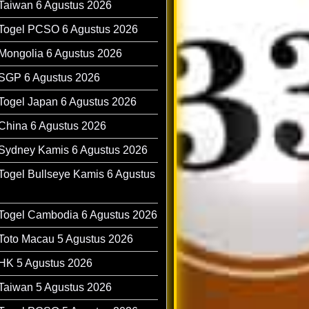
 Taiwan 6 Agustus 2026
 Togel PCSO 6 Agustus 2026
 Mongolia 6 Agustus 2026
 SGP 6 Agustus 2026
 Togel Japan 6 Agustus 2026
 China 6 Agustus 2026
 Sydney Kamis 6 Agustus 2026
 Togel Bullseye Kamis 6 Agustus
 Togel Cambodia 6 Agustus 2026
 Toto Macau 5 Agustus 2026
 HK 5 Agustus 2026
 Taiwan 5 Agustus 2026