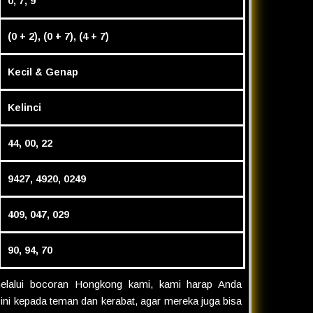
0, 7, 9
(0 + 2), (0 + 7), (4 + 7)
Kecil & Genap
Kelinci
44, 00, 22
9427, 4920, 0249
409, 047, 029
90, 94, 70
melalui bocoran Hongkong kami, kami harap Anda
ini kepada teman dan kerabat, agar mereka juga bisa