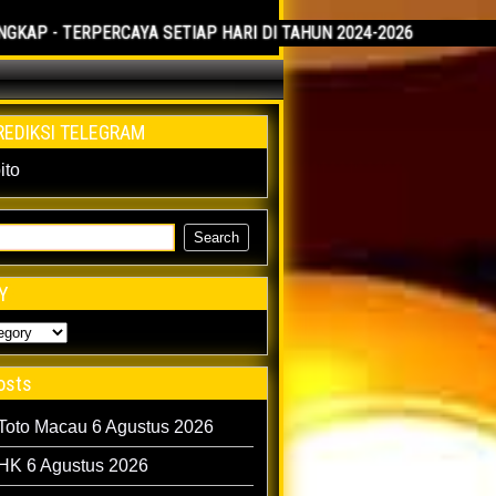
RPERCAYA SETIAP HARI DI TAHUN 2024-2026
REDIKSI TELEGRAM
Y
osts
 Toto Macau 6 Agustus 2026
 HK 6 Agustus 2026