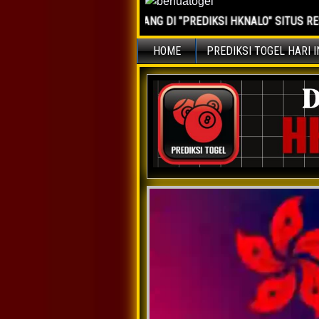
SELAMAT DATANG DI "PREDIKSI HKNALO" SITUS RESMI PREDIKS
HOME
PREDIKSI TOGEL HARI I