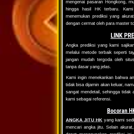
mengenai pasaran Hongkong, mu
hingga hasil HK terbaru. Kam
menemukan prediksi yang akurat
dengan cermat oleh para master 
LINK PRE
Angka prediksi yang kami sajikan
melalui metode terbaik seperti t
jangan mudah tergoda oleh situ
tanpa dasar yang jelas.
Kami ingin menekankan bahwa angk
tidak bisa dijamin akan keluar, nam
sangat mendetail, sehingga tidak
kami sebagai referensi.
Bocoran HK
ANGKA JITU HK
yang kami sed
mencari angka jitu. Selain akurat,