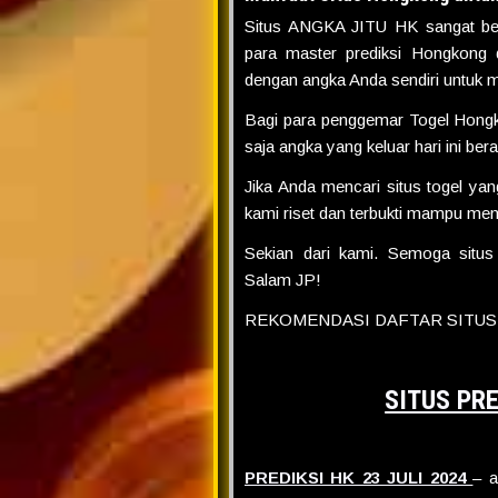
Situs ANGKA JITU HK sangat berm
para master prediksi Hongkong 
dengan angka Anda sendiri untuk m
Bagi para penggemar Togel Hongko
saja angka yang keluar hari ini beras
Jika Anda mencari situs togel yang
kami riset dan terbukti mampu 
Sekian dari kami. Semoga situ
Salam JP!
REKOMENDASI DAFTAR SITU
SITUS PRE
PREDIKSI HK 23 JULI 2024
– a