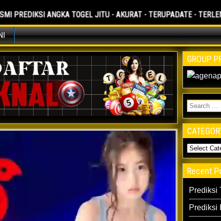
I ANGKA TOGEL JITU - AKURAT - TERUPADATE - TERLENGKAP - TE
NI
GROUP P
CATEGOR
Recent P
Prediksi
Prediksi