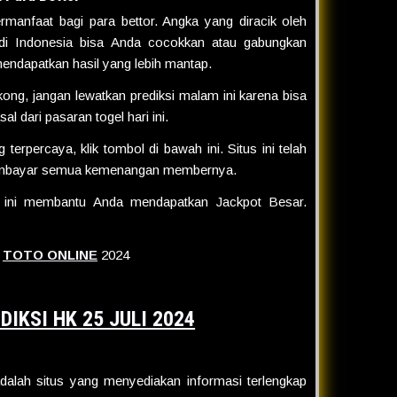
anfaat bagi para bettor. Angka yang diracik oleh
di Indonesia bisa Anda cocokkan atau gabungkan
endapatkan hasil yang lebih mantap.
ng, jangan lewatkan prediksi malam ini karena bisa
al dari pasaran togel hari ini.
 terpercaya, klik tombol di bawah ini. Situs ini telah
membayar semua kemenangan membernya.
s ini membantu Anda mendapatkan Jackpot Besar.
S
TOTO ONLINE
2024
DIKSI HK 25 JULI 2024
dalah situs yang menyediakan informasi terlengkap