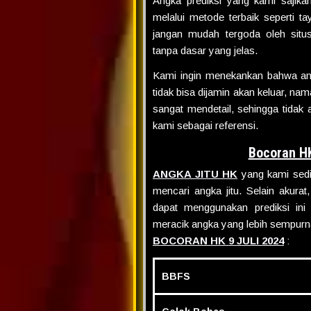
Angka prediksi yang kami sajikan
melalui metode terbaik seperti t
jangan mudah tergoda oleh situ
tanpa dasar yang jelas.
Kami ingin menekankan bahwa angk
tidak bisa dijamin akan keluar, nam
sangat mendetail, sehingga tidak
kami sebagai referensi.
Bocoran HK
ANGKA JITU HK
yang kami sed
mencari angka jitu. Selain akurat,
dapat menggunakan prediksi ini
meracik angka yang lebih sempurna
BOCORAN HK 9 JULI 2024
:
BBFS