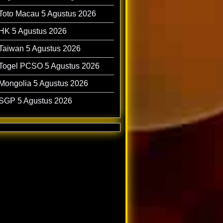
 Toto Macau 5 Agustus 2026
 HK 5 Agustus 2026
 Taiwan 5 Agustus 2026
 Togel PCSO 5 Agustus 2026
 Mongolia 5 Agustus 2026
 SGP 5 Agustus 2026