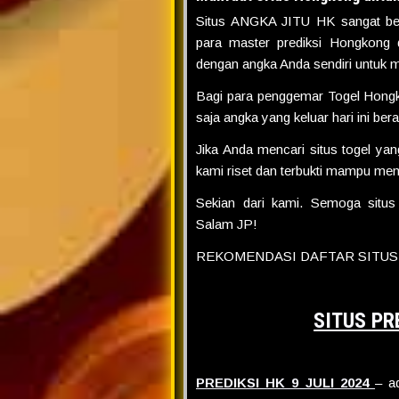
Situs ANGKA JITU HK sangat berm
para master prediksi Hongkong 
dengan angka Anda sendiri untuk m
Bagi para penggemar Togel Hongko
saja angka yang keluar hari ini beras
Jika Anda mencari situs togel yang
kami riset dan terbukti mampu 
Sekian dari kami. Semoga situ
Salam JP!
REKOMENDASI DAFTAR SITU
SITUS PR
PREDIKSI HK 9 JULI 2024
– a