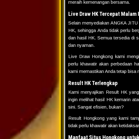
meraih kemenangan bersama.
Live Draw HK Tercepat Malam I
Selain menyediakan ANGKA JITU 
HK, sehingga Anda tidak perlu berp
dan hasil HK. Semua tersedia di 
dan nyaman.
Live Draw Hongkong kami mengiku
perlu khawatir akan perbedaan has
kami memastikan Anda tetap bisa
Result HK Terlengkap
Kami menyajikan Result HK yang d
ingin melihat hasil HK kemarin a
sini. Sangat efisien, bukan?
Result Hongkong yang kami tampil
tidak perlu khawatir akan ketidaks
Manfaat Situs Hongkong untuk