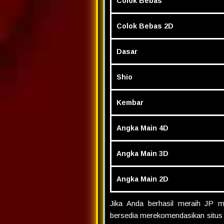
Colok Bebas
Colok Bebas 2D
Dasar
Shio
Kembar
Angka Main 4D
Angka Main 3D
Angka Main 2D
Jika Anda berhasil meraih JP 
bersedia merekomendasikan situs 