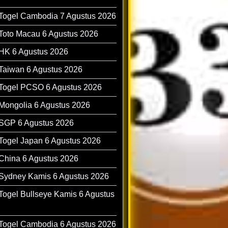
 Togel Cambodia 7 Agustus 2026
 Toto Macau 6 Agustus 2026
 HK 6 Agustus 2026
 Taiwan 6 Agustus 2026
 Togel PCSO 6 Agustus 2026
 Mongolia 6 Agustus 2026
 SGP 6 Agustus 2026
 Togel Japan 6 Agustus 2026
 China 6 Agustus 2026
 Sydney Kamis 6 Agustus 2026
 Togel Bullseye Kamis 6 Agustus
 Togel Cambodia 6 Agustus 2026