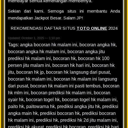
membayar semua kemenangan membernya.
Sekian dari kami. Semoga situs ini membantu Anda
mendapatkan Jackpot Besar. Salam JP!
REKOMENDASI DAFTAR SITUS
TOTO ONLINE
2024
Updated: October 1, 2025 — 1:10 pm
Tags:
angka bocoran hk malam ini
,
bocoran angka hk
,
bocoran angka hk malam ini
,
bocoran angka jitu
prediksi hk malam ini
,
bocoran hk
,
bocoran hk 100
persen jitu malam ini
,
bocoran hk hari ini
,
bocoran hk
jitu
,
bocoran hk jp
,
bocoran hk langsung dari pusat
,
bocoran hk malam ini
,
bocoran hk malam ini langsung
dari pusat
,
bocoran hk malam ini pasti tembus
,
bocoran
hk mlm ini
,
bocoran prediksi hk malam ini
,
bocoran
syair hk
,
bocoran togel hk
,
bocoran togel hk malam ini
,
paito hk
,
paitowarna hk
,
prediksi angka jitu hk
,
prediksi
angka main hk
,
prediksi bocoran hk
,
prediksi bocoran
hk malam ini
,
prediksi hk
,
prediksi hk 2d jitu malam ini
,
prediksi hk akurat
,
prediksi hk bocoran
,
prediksi hk hari