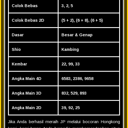
Colok Bebas
3, 2, 5
Colok Bebas 2D
(5 + 2), (6 + 8), (6 + 5)
Dasar
Besar & Genap
Shio
Kambing
Kembar
22, 99, 33
Angka Main 4D
6583, 2386, 9658
Angka Main 3D
832, 529, 893
Angka Main 2D
39, 92, 25
Jika Anda berhasil meraih JP melalui bocoran Hongkong