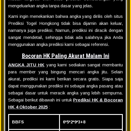
mengeluarkan angka tanpa dasar yang jelas.
Kami ingin menekankan bahwa angka yang dirilis oleh situs
Prediksi Togel Hongkong tidak bisa dijamin akan keluar,
namanya juga prediksi. Namun, prediksi ini diracik dengan
sangat mendetail, sehingga tidak ada salahnya jika Anda
menggunakan angka prediksi kami sebagai referensi.
Bocoran HK Paling Akurat Malam Ini
ANGKA JITU HK
yang kami sediakan sangat membantu
para member yang bingung mencari angka jitu. Selain
akurat, prediksi ini kami berikan secara gratis. Siapa saja
dapat menggunakan prediksi ini sebagai angka pasang atau
sebagai dasar untuk meracik angka yang lebih sempurna.
Sebagai berikut dibawah ini untuk
Prediksi HK & Bocoran
HK 4 Oktober 2025
:
BBFS
6*5*2*9*3+8