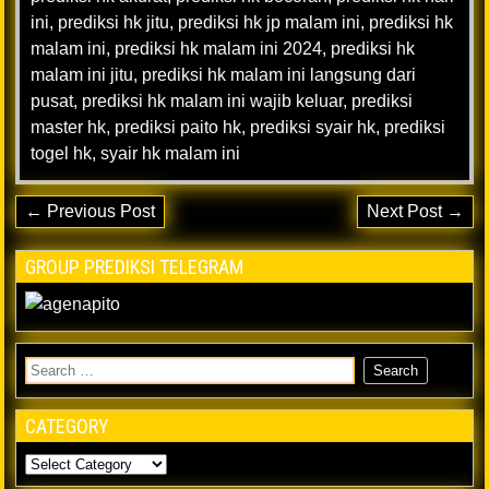
ini
,
prediksi hk jitu
,
prediksi hk jp malam ini
,
prediksi hk
malam ini
,
prediksi hk malam ini 2024
,
prediksi hk
malam ini jitu
,
prediksi hk malam ini langsung dari
pusat
,
prediksi hk malam ini wajib keluar
,
prediksi
master hk
,
prediksi paito hk
,
prediksi syair hk
,
prediksi
togel hk
,
syair hk malam ini
← Previous Post
Next Post →
GROUP PREDIKSI TELEGRAM
CATEGORY