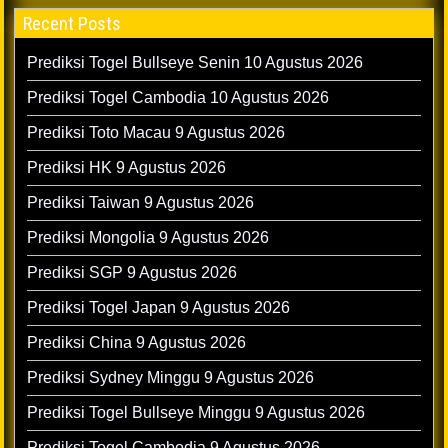
Recent Posts
Prediksi Togel Bullseye Senin 10 Agustus 2026
Prediksi Togel Cambodia 10 Agustus 2026
Prediksi Toto Macau 9 Agustus 2026
Prediksi HK 9 Agustus 2026
Prediksi Taiwan 9 Agustus 2026
Prediksi Mongolia 9 Agustus 2026
Prediksi SGP 9 Agustus 2026
Prediksi Togel Japan 9 Agustus 2026
Prediksi China 9 Agustus 2026
Prediksi Sydney Minggu 9 Agustus 2026
Prediksi Togel Bullseye Minggu 9 Agustus 2026
Prediksi Togel Cambodia 9 Agustus 2026