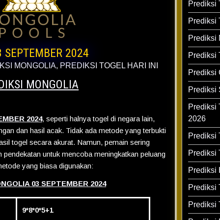
Prediksi
Prediksi
Prediksi
3 SEPTEMBER 2024
Prediksi
KSI MONGOLIA
,
PREDIKSI TOGEL HARI INI
Prediksi
DIKSI MONGOLIA
Prediksi
Prediksi
EMBER 2024
, seperti halnya togel di negara lain,
2026
gan dan hasil acak. Tidak ada metode yang terbukti
Prediksi
asil togel secara akurat. Namun, pemain sering
Prediksi
an pendekatan untuk mencoba meningkatkan peluang
metode yang biasa digunakan:
Prediksi
ONGOLIA 03 SEPTEMBER 2024
Prediksi
Prediksi
9*8*0*5+1