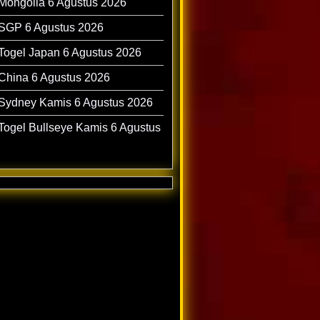
 Mongolia 6 Agustus 2026
 SGP 6 Agustus 2026
 Togel Japan 6 Agustus 2026
 China 6 Agustus 2026
 Sydney Kamis 6 Agustus 2026
 Togel Bullseye Kamis 6 Agustus