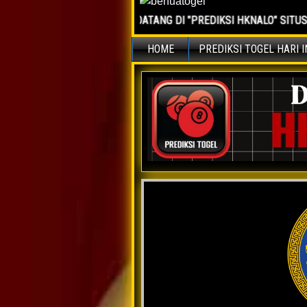
SELAMAT DATANG DI "PREDIKSI HKNALO" SITUS RESMI 
HOME
PREDIKSI TOGEL HARI I