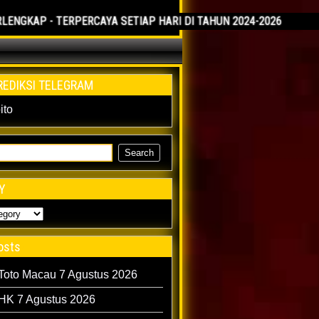
P - TERPERCAYA SETIAP HARI DI TAHUN 2024-2026
REDIKSI TELEGRAM
Y
osts
 Toto Macau 7 Agustus 2026
 HK 7 Agustus 2026