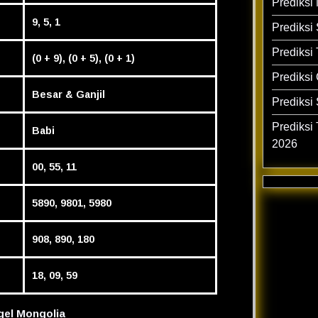
Prediksi
9, 5, 1
Prediksi
Prediksi
(0 + 9), (0 + 5), (0 + 1)
Prediksi
Besar & Ganjil
Prediksi
Prediksi
Babi
2026
00, 55, 11
5890, 9801, 5980
908, 890, 180
18, 09, 59
gel Mongolia