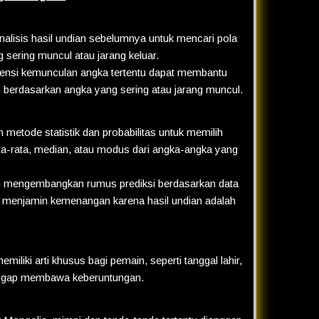
alisis hasil undian sebelumnya untuk mencari pola
g sering muncul atau jarang keluar.
ensi kemunculan angka tertentu dapat membantu
erdasarkan angka yang sering atau jarang muncul.
metode statistik dan probabilitas untuk memilih
ata-rata, median, atau modus dari angka-angka yang
 mengembangkan rumus prediksi berdasarkan data
isa menjamin kemenangan karena hasil undian adalah
iki arti khusus bagi pemain, seperti tanggal lahir,
anggap membawa keberuntungan.