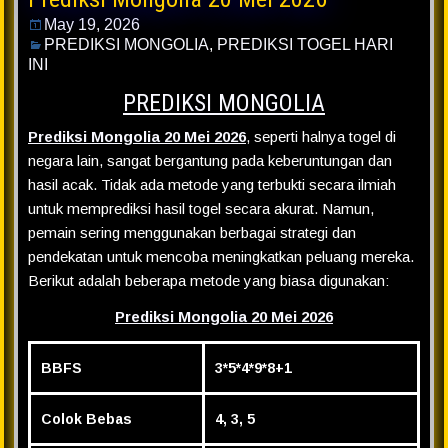
May 19, 2026
PREDIKSI MONGOLIA
,
PREDIKSI TOGEL HARI
INI
PREDIKSI MONGOLIA
Prediksi Mongolia 20 Mei 2026
, seperti halnya togel di
negara lain, sangat bergantung pada keberuntungan dan
hasil acak. Tidak ada metode yang terbukti secara ilmiah
untuk memprediksi hasil togel secara akurat. Namun,
pemain sering menggunakan berbagai strategi dan
pendekatan untuk mencoba meningkatkan peluang mereka.
Berikut adalah beberapa metode yang biasa digunakan:
Prediksi Mongolia 20 Mei 2026
BBFS
3*5*4*9*8+1
Colok Bebas
4, 3, 5