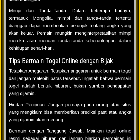
Mimpi dan Tanda-Tanda: Dalam beberapa budaya,
termasuk Mongolia, mimpi dan tanda-tanda tertentu
dianggap dapat memberikan petunjuk tentang angka yang
akan keluar. Pemain mungkin menginterpretasikan mimpi
mereka atau mencari tanda-tanda keberuntungan dalam
kehidupan sehari-hari.
Tips Bermain Togel Online dengan Bijak
Tetapkan Anggaran: Tetapkan anggaran untuk bermain togel
dan jangan melebihi batas tersebut. Ingatlah bahwa bermain
togel adalah bentuk hiburan, bukan sumber pendapatan
yang dijamin.
Hindari Penipuan: Jangan percaya pada orang atau situs
yang mengklaim bisa memberikan prediksi pasti atau angka
yang dijamin akan menang.
Bermain dengan Tanggung Jawab: Mainkan
togel online
resmi
sebagai hiburan dan jangan biarkan permainan ini