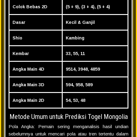
Colok Bebas 2D
(5 + 9), (3 + 4), (5 + 4)
Dasar
Kecil & Ganjil
Shio
Kambing
Kembar
33, 55, 11
Angka Main 4D
9514, 3948, 4859
Angka Main 3D
594, 958, 589
Angka Main 2D
54, 53, 48
Metode Umum untuk Prediksi Togel Mongolia
Pola Angka: Pemain sering menganalisis hasil undian
sebelumnya untuk mencari pola atau tren tertentu dalam