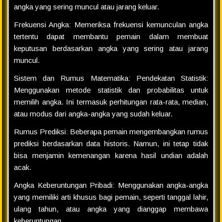
angka yang sering muncul atau jarang keluar.
Frekuensi Angka: Memeriksa frekuensi kemunculan angka
tertentu dapat membantu pemain dalam membuat
keputusan berdasarkan angka yang sering atau jarang
muncul.
Sistem dan Rumus Matematika: Pendekatan Statistik:
Menggunakan metode statistik dan probabilitas untuk
memilih angka. Ini termasuk perhitungan rata-rata, median,
atau modus dari angka-angka yang sudah keluar.
Rumus Prediksi: Beberapa pemain mengembangkan rumus
prediksi berdasarkan data historis. Namun, ini tetap tidak
bisa menjamin kemenangan karena hasil undian adalah
acak.
Angka Keberuntungan Pribadi: Menggunakan angka-angka
yang memiliki arti khusus bagi pemain, seperti tanggal lahir,
ulang tahun, atau angka yang dianggap membawa
keberuntungan.