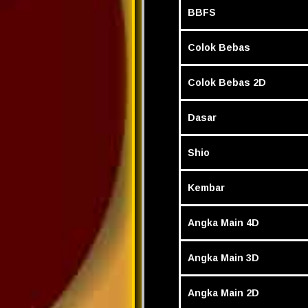
BBFS
Colok Bebas
Colok Bebas 2D
Dasar
Shio
Kembar
Angka Main 4D
Angka Main 3D
Angka Main 2D