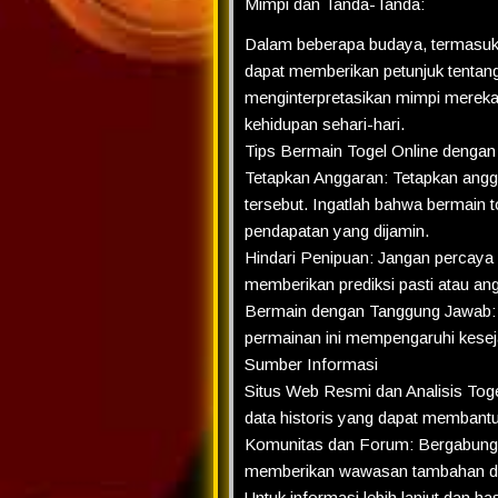
Mimpi dan Tanda-Tanda:
Dalam beberapa budaya, termasuk 
dapat memberikan petunjuk tentan
menginterpretasikan mimpi mereka
kehidupan sehari-hari.
Tips Bermain Togel Online dengan 
Tetapkan Anggaran: Tetapkan angga
tersebut. Ingatlah bahwa bermain 
pendapatan yang dijamin.
Hindari Penipuan: Jangan percaya 
memberikan prediksi pasti atau an
Bermain dengan Tanggung Jawab: M
permainan ini mempengaruhi keseja
Sumber Informasi
Situs Web Resmi dan Analisis Toge
data historis yang dapat membant
Komunitas dan Forum: Bergabung 
memberikan wawasan tambahan dari
Untuk informasi lebih lanjut dan h