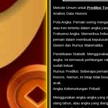
Metode Umum untuk
Prediksi To
Analisis Data Historis:
Pola Angka: Pemain sering mengan
atau tren tertentu dalam angka yan
Frekuensi Angka: Memeriksa freku
pemain dalam membuat keputusan b
Sistem dan Rumus Matematika:
Pendekatan Statistik: Menggunakan 
angka. Ini termasuk perhitungan r
sudah keluar.
Rumus Prediksi: Beberapa pemain
historis. Namun, ini tetap tidak b
acak.
Angka Keberuntungan Pribadi:
Menggunakan angka-angka yang memil
ulang tahun, atau angka yang di