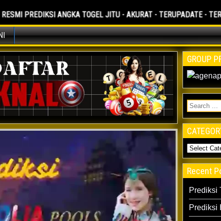
REDIKSI ANGKA TOGEL JITU - AKURAT - TERUPADATE - TERLENGKAP
NI
GROUP P
CATEGOR
Recent P
Prediksi
Prediksi