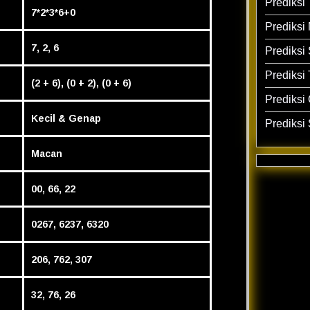
Prediksi
7*2*3*6+0
Prediksi
7, 2, 6
Prediksi
Prediksi
(2 + 6), (0 + 2), (0 + 6)
Prediksi
Kecil & Genap
Prediksi
Macan
00, 66, 22
0267, 6237, 6320
206, 762, 307
32, 76, 26