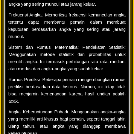
angka yang sering muncul atau jarang keluar.
Frekuensi Angka: Memeriksa frekuensi kemunculan angka
tertentu dapat membantu pemain dalam membuat
keputusan berdasarkan angka yang sering atau jarang
muncul.
Sistem dan Rumus Matematika: Pendekatan Statistik:
Menggunakan metode statistik dan probabilitas untuk
memilih angka. Ini termasuk perhitungan rata-rata, median,
atau modus dari angka-angka yang sudah keluar.
Rumus Prediksi: Beberapa pemain mengembangkan rumus
prediksi berdasarkan data historis. Namun, ini tetap tidak
bisa menjamin kemenangan karena hasil undian adalah
acak.
Angka Keberuntungan Pribadi: Menggunakan angka-angka
yang memiliki arti khusus bagi pemain, seperti tanggal lahir,
ulang tahun, atau angka yang dianggap membawa
keberuntungan.