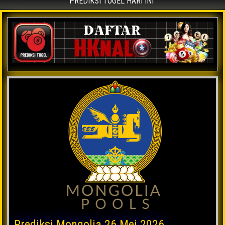
PREDIKSI TOGEL HARI INI
Prediksi Mongolia 26 Mei 2026