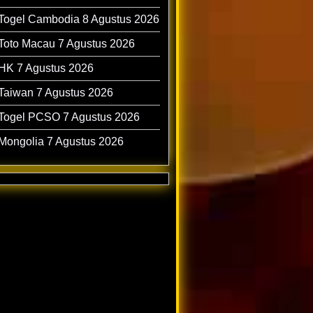
 Togel Cambodia 8 Agustus 2026
 Toto Macau 7 Agustus 2026
 HK 7 Agustus 2026
 Taiwan 7 Agustus 2026
 Togel PCSO 7 Agustus 2026
 Mongolia 7 Agustus 2026