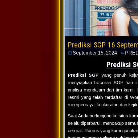
Prediksi SGP 16 Septe
September 15, 2024
PRED
Prediksi 
Prediksi SGP
yang penuh kejut
menyiapkan bocoran SGP hari in
analisa mendalam dari tim kami. 
resmi yang telah terdaftar di Wo
mempercayai keakuratan dan kejit
Saat Anda berkunjung ke situs k
selalu diperbarui, mencakup semua
cermat. Rumus yang kami gunakan a
berpengalaman selama puluhan ta