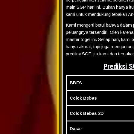
main SGP hari ini. Bukan hanya it
kami untuk mendukung tebakan And
Kami mengerti betul bahwa dalam pe
peluangnya tersendiri. Oleh karen
master togel ini. Setiap hari, kam
hanya akurat, tapi juga menguntung
prediksi SGP jitu kami dan temuka
Prediksi 
BBFS
Colok Bebas
Colok Bebas 2D
Dasar