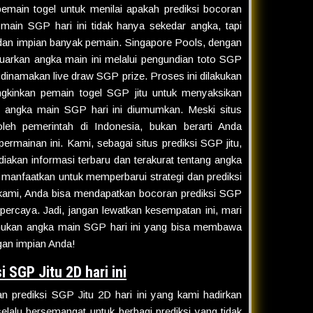
emain togel untuk menilai apakah prediksi bocoran
main SGP hari ini tidak hanya sekedar angka, tapi
 dan impian banyak pemain. Singapore Pools, dengan
luarkan angka main ini melalui pengundian toto SGP
dinamakan live draw SGP prize. Proses ini dilakukan
ngkinkan pemain togel SGP jitu untuk menyaksikan
angka main SGP hari ini diumumkan. Meski situs
oleh pemerintah di Indonesia, bukan berarti Anda
ermainan ini. Kami, sebagai situs prediksi SGP jitu,
iakan informasi terbaru dan terakurat tentang angka
 manfaatkan untuk memperbarui strategi dan prediksi
kami, Anda bisa mendapatkan bocoran prediksi SGP
erpercaya. Jadi, jangan lewatkan kesempatan ini, mari
ukan angka main SGP hari ini yang bisa membawa
gan impian Anda!
i SGP Jitu 2D hari ini
 prediksi SGP Jitu 2D hari ini yang kami hadirkan
selalu bersemangat untuk berbagi prediksi yang tidak