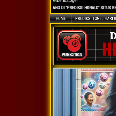
SELAMAT DATANG DI "PREDIKSI HKNALO" SITUS RESMI PREDIKS
HOME
PREDIKSI TOGEL HARI I