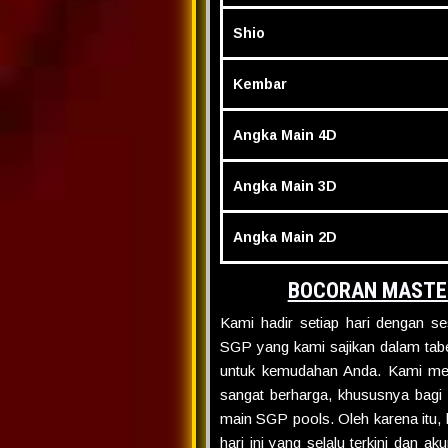
Shio
Kembar
Angka Main 4D
Angka Main 3D
Angka Main 2D
BOCORAN MASTER 
Kami hadir setiap hari dengan se
SGP yang kami sajikan dalam tabe
untuk kemudahan Anda. Kami mem
sangat berharga, khususnya bag
main SGP pools. Oleh karena itu
hari ini yang selalu terkini dan 