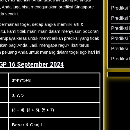
u, Anda juga bisa menggunakan prediksi Singapore
Prediksi
a sendiri.
Prediksi
rmainan togel, setiap angka memiliki arti &
Prediksi
a itu, kami tidak main-main dalam menyusun bocoran
i berupaya keras untuk memberikan prediksi yang tidak
Prediksi
kan bagi Anda. Jadi, mengapa ragu? Ikuti terus
Prediksi
n peluang Anda untuk menang dalam togel sgp hari ini
Prediksi
SGP 16 September 2024
3*4*7*5+8
3, 7, 5
(3 + 4), (3 + 5), (5 + 7)
Besar & Ganjil