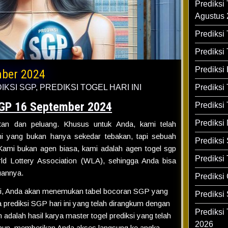
Prediksi
Agustus
Prediksi
Prediksi
Prediksi
mber 2024
IKSI SGP
,
PREDIKSI TOGEL HARI INI
Prediksi
SGP 16 September 2024
Prediksi
Prediksi
an dan peluang. Khusus untuk Anda, kami telah
i yang bukan hanya sekedar tebakan, tapi sebuah
Prediksi
Kami bukan agen biasa, kami adalah agen togel sgp
Prediksi
rld Lottery Association (WLA), sehingga Anda bisa
uannya.
Prediksi
ami, Anda akan menemukan tabel bocoran SGP yang
Prediksi
 prediksi SGP hari ini yang telah dirangkum dengan
Prediksi
dalah hasil karya master togel prediksi yang telah
2026
hun, memberikan Anda akses langsung ke angka