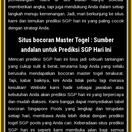
memberikan angka, tapi juga mendukung Anda dalam setiap
langkah menuju kemenangan. Jadi, mari berkunjung ke situs
kami dan temukan prediksi SGP hari ini yang paling cocok
dengan strategi Anda.
Situs bocoran Master Togel : Sumber
andalan untuk Prediksi SGP Hari Ini
Mencari prediksi SGP hari ini bisa jadi sebuah tantangan
yang cukup sulit & berat, terutama bagi Anda yang selalu
berusaha mendapatkan bocoran master togel terakurat.
Tapi, kabar baiknya, kini Anda tidak perlu lagi merasa
kesulitan! Website kami hadir sebagai jawaban atas
kebutuhan Anda akan prediksi SGP hari ini yang terpercaya
dan mudah diakses. Kami bangga dapat menyediakan tabel
bocoran Singapore Pools yang lengkap dan terupdate
setiap hari, membawa Anda lebih dekat dengan prediksi
togel SGP pools yang Anda cari. Keberadaan situs prediksi
SGP hari ini seperti kami membuka jalan bagi semua