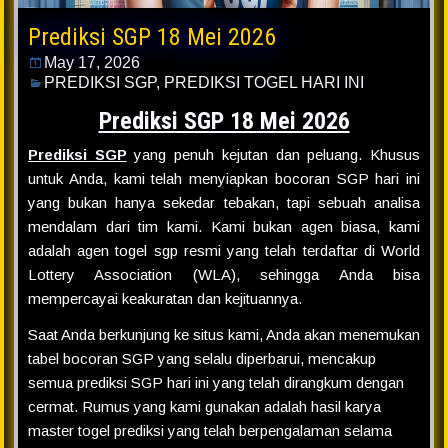
Prediksi SGP 18 Mei 2026
May 17, 2026
PREDIKSI SGP
,
PREDIKSI TOGEL HARI INI
Prediksi SGP 18 Mei 2026
Prediksi SGP
yang penuh kejutan dan peluang. Khusus
untuk Anda, kami telah menyiapkan bocoran SGP hari ini
yang bukan hanya sekedar tebakan, tapi sebuah analisa
mendalam dari tim kami. Kami bukan agen biasa, kami
adalah agen togel sgp resmi yang telah terdaftar di World
Lottery Association (WLA), sehingga Anda bisa
mempercayai keakuratan dan kejituannya.
Saat Anda berkunjung ke situs kami, Anda akan menemukan
tabel bocoran SGP yang selalu diperbarui, mencakup
semua prediksi SGP hari ini yang telah dirangkum dengan
cermat. Rumus yang kami gunakan adalah hasil karya
master togel prediksi yang telah berpengalaman selama