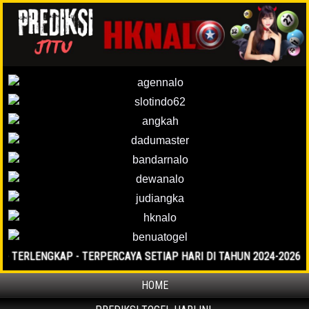
LENGKAP - TERPERCAYA SETIAP HARI DI TAHUN 2024-2026
HOME