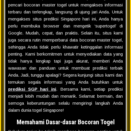
pencari bocoran master togel untuk mengakses informasi
terbaru dan terlengkap, langsung di ujung jari Anda. Untuk
mengakses situs prediksi Singapore hari ini, Anda hanya
perlu membuka browser dan mengetik ‘supertogel’ di
Google. Mudah, cepat, dan praktis. Selain itu, situs kami
juga secara rutin memperbarui data bocoran master togel,
sehingga Anda tidak perlu khawatir ketinggalan informasi
penting. Kami berkomitmen untuk menyediakan data yang
tidak hanya lengkap tapi juga akurat, memberi Anda
wawasan dan panduan untuk membuat prediksi terbaik
Anda. Jadi, tunggu apalagi? Segera kunjungi situs kami dan
temukan segala informasi yang Anda butuhkan untuk
prediksi SGP hari ini
. Bersama kami, setiap prediksi
menjadi lebih mudah dan menarik. Selamat bermain, dan
semoga keberuntungan selalu mengiringi langkah Anda
dalam dunia togel Singapore!
Memahami Dasar-dasar Bocoran Togel