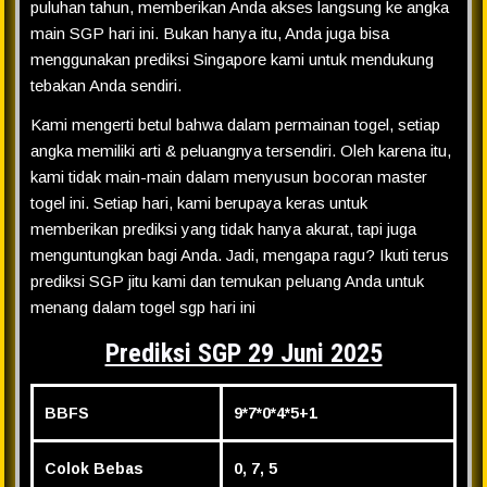
puluhan tahun, memberikan Anda akses langsung ke angka
main SGP hari ini. Bukan hanya itu, Anda juga bisa
menggunakan prediksi Singapore kami untuk mendukung
tebakan Anda sendiri.
Kami mengerti betul bahwa dalam permainan togel, setiap
angka memiliki arti & peluangnya tersendiri. Oleh karena itu,
kami tidak main-main dalam menyusun bocoran master
togel ini. Setiap hari, kami berupaya keras untuk
memberikan prediksi yang tidak hanya akurat, tapi juga
menguntungkan bagi Anda. Jadi, mengapa ragu? Ikuti terus
prediksi SGP jitu kami dan temukan peluang Anda untuk
menang dalam togel sgp hari ini
Prediksi SGP 29 Juni 2025
BBFS
9*7*0*4*5+1
Colok Bebas
0, 7, 5