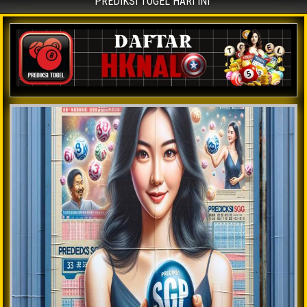
PREDIKSI TOGEL HARI INI