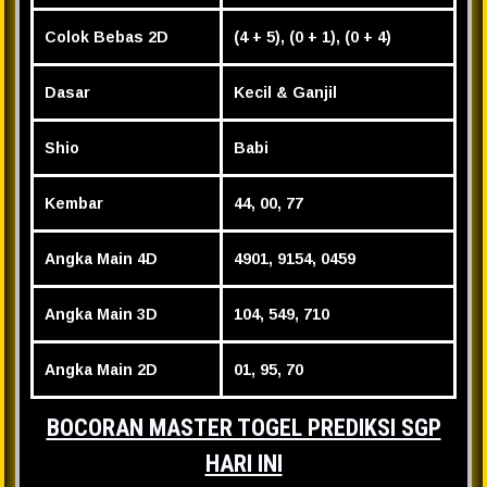
Colok Bebas 2D
(4 + 5), (0 + 1), (0 + 4)
Dasar
Kecil & Ganjil
Shio
Babi
Kembar
44, 00, 77
Angka Main 4D
4901, 9154, 0459
Angka Main 3D
104, 549, 710
Angka Main 2D
01, 95, 70
BOCORAN MASTER TOGEL PREDIKSI SGP
HARI INI