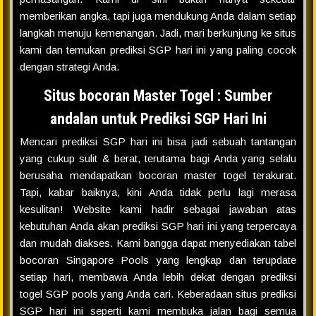
memberikan angka, tapi juga mendukung Anda dalam setiap
langkah menuju kemenangan. Jadi, mari berkunjung ke situs
kami dan temukan prediksi SGP hari ini yang paling cocok
dengan strategi Anda.
Situs bocoran Master Togel : Sumber
andalan untuk Prediksi SGP Hari Ini
Mencari prediksi SGP hari ini bisa jadi sebuah tantangan
yang cukup sulit & berat, terutama bagi Anda yang selalu
berusaha mendapatkan bocoran master togel terakurat.
Tapi, kabar baiknya, kini Anda tidak perlu lagi merasa
kesulitan! Website kami hadir sebagai jawaban atas
kebutuhan Anda akan prediksi SGP hari ini yang terpercaya
dan mudah diakses. Kami bangga dapat menyediakan tabel
bocoran Singapore Pools yang lengkap dan terupdate
setiap hari, membawa Anda lebih dekat dengan prediksi
togel SGP pools yang Anda cari. Keberadaan situs prediksi
SGP hari ini seperti kami membuka jalan bagi semua