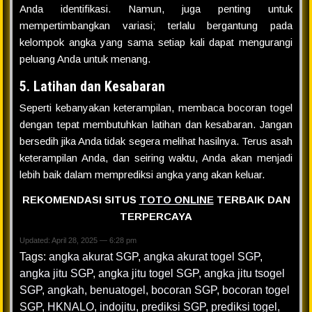
Anda identifikasi. Namun, juga penting untuk
mempertimbangkan variasi; terlalu bergantung pada
kelompok angka yang sama setiap kali dapat mengurangi
peluang Anda untuk menang.
5. Latihan dan Kesabaran
Seperti kebanyakan keterampilan, membaca bocoran togel
dengan tepat membutuhkan latihan dan kesabaran. Jangan
bersedih jika Anda tidak segera melihat hasilnya. Terus asah
keterampilan Anda, dan seiring waktu, Anda akan menjadi
lebih baik dalam memprediksi angka yang akan keluar.
REKOMENDASI SITUS
TOTO ONLINE
TERBAIK DAN
TERPERCAYA
Updated: April 28, 2025 — 6:28 pm
Tags:
angka akurat SGP
,
angka akurat togel SGP
,
angka jitu SGP
,
angka jitu togel SGP
,
angka jitu tsogel
SGP
,
angkah
,
benuatogel
,
bocoran SGP
,
bocoran togel
SGP
,
HKNALO
,
indojitu
,
prediksi SGP
,
prediksi togel
,