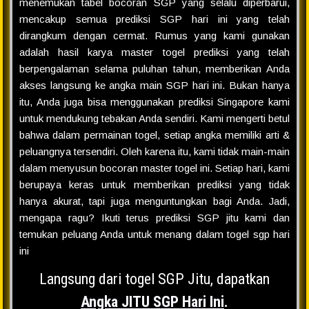
menemukan tabel bocoran SGP yang selalu diperbarui,
mencakup semua prediksi SGP hari ini yang telah
dirangkum dengan cermat. Rumus yang kami gunakan
adalah hasil karya master togel prediksi yang telah
berpengalaman selama puluhan tahun, memberikan Anda
akses langsung ke angka main SGP hari ini. Bukan hanya
itu, Anda juga bisa menggunakan prediksi Singapore kami
untuk mendukung tebakan Anda sendiri. Kami mengerti betul
bahwa dalam permainan togel, setiap angka memiliki arti &
peluangnya tersendiri. Oleh karena itu, kami tidak main-main
dalam menyusun bocoran master togel ini. Setiap hari, kami
berupaya keras untuk memberikan prediksi yang tidak
hanya akurat, tapi juga menguntungkan bagi Anda. Jadi,
mengapa ragu? Ikuti terus prediksi SGP jitu kami dan
temukan peluang Anda untuk menang dalam togel sgp hari
ini
Langsung dari togel SGP Jitu, dapatkan
Angka JITU SGP Hari Ini
.