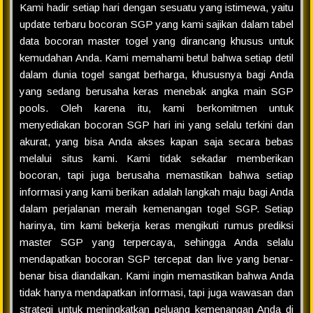
Kami hadir setiap hari dengan sesuatu yang istimewa, yaitu
update terbaru bocoran SGP yang kami sajikan dalam tabel
data bocoran master togel yang dirancang khusus untuk
kemudahan Anda. Kami memahami betul bahwa setiap detil
dalam dunia togel sangat berharga, khususnya bagi Anda
yang sedang berusaha keras menebak angka main SGP
pools. Oleh karena itu, kami berkomitmen untuk
menyediakan bocoran SGP hari ini yang selalu terkini dan
akurat, yang bisa Anda akses kapan saja secara bebas
melalui situs kami. Kami tidak sekadar memberikan
bocoran, tapi juga berusaha memastikan bahwa setiap
informasi yang kami berikan adalah langkah maju bagi Anda
dalam perjalanan meraih kemenangan togel SGP. Setiap
harinya, tim kami bekerja keras mengikuti rumus prediksi
master SGP yang terpercaya, sehingga Anda selalu
mendapatkan bocoran SGP tercepat dan live yang benar-
benar bisa diandalkan. Kami ingin memastikan bahwa Anda
tidak hanya mendapatkan informasi, tapi juga wawasan dan
strategi untuk meningkatkan peluang kemenangan Anda di