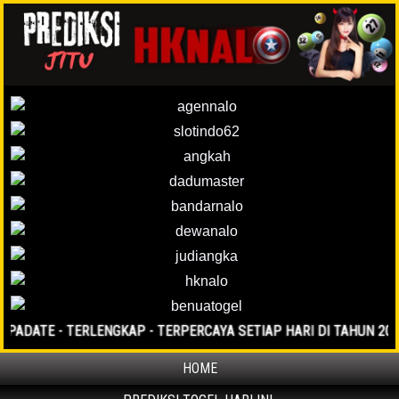
ATE - TERLENGKAP - TERPERCAYA SETIAP HARI DI TAHUN 2024-20
HOME