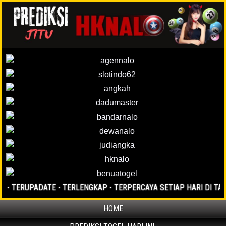
TERUPADATE - TERLENGKAP - TERPERCAYA SETIAP HARI DI TAHUN 
HOME