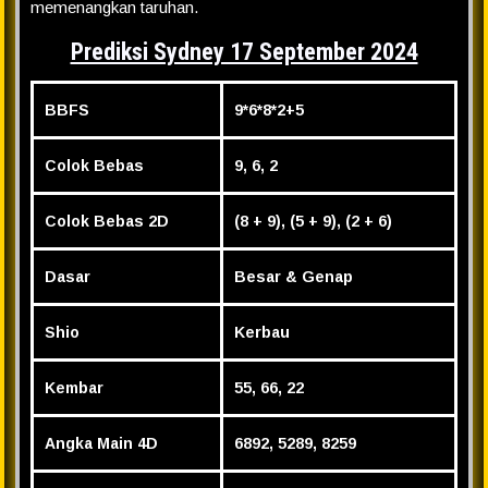
memenangkan taruhan.
Prediksi Sydney 17 September 2024
BBFS
9*6*8*2+5
Colok Bebas
9, 6, 2
Colok Bebas 2D
(8 + 9), (5 + 9), (2 + 6)
Dasar
Besar & Genap
Shio
Kerbau
Kembar
55, 66, 22
Angka Main 4D
6892, 5289, 8259