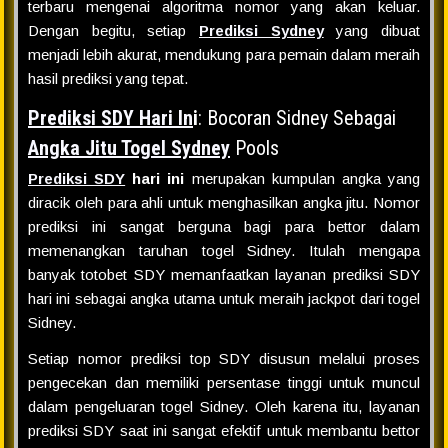
terbaru mengenai algoritma nomor yang akan keluar.
Dengan begitu, setiap
Prediksi Sydney
yang dibuat
menjadi lebih akurat, mendukung para pemain dalam meraih
hasil prediksi yang tepat.
Prediksi SDY Hari In
i
: Bocoran Sidney Sebagai
Angka Jitu Togel Sydney
Pools
Prediksi SDY
hari ini
merupakan kumpulan angka yang
diracik oleh para ahli untuk menghasilkan angka jitu. Nomor
prediksi ini sangat berguna bagi para bettor dalam
memenangkan taruhan togel Sidney. Itulah mengapa
banyak totobet SDY memanfaatkan layanan prediksi SDY
hari ini sebagai angka utama untuk meraih jackpot dari togel
Sidney.
Setiap nomor prediksi top SDY disusun melalui proses
pengecekan dan memiliki persentase tinggi untuk muncul
dalam pengeluaran togel Sidney. Oleh karena itu, layanan
prediksi SDY saat ini sangat efektif untuk membantu bettor