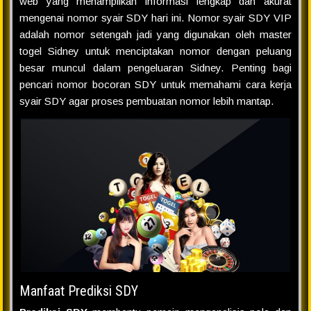
web yang menampilkan informasi lengkap dan akurat
mengenai nomor syair SDY hari ini. Nomor syair SDY VIP
adalah nomor setengah jadi yang digunakan oleh master
togel Sidney untuk menciptakan nomor dengan peluang
besar muncul dalam pengeluaran Sidney. Penting bagi
pencari nomor bocoran SDY untuk memahami cara kerja
syair SDY agar proses pembuatan nomor lebih mantap.
Manfaat Prediksi SDY