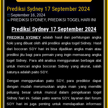
Prediksi Sydney 17 September 2024
September 16, 2024
PREDIKSI SYDNEY
,
PREDIKSI TOGEL HARI INI
Prediksi Sydney 17 September 2024
PREDIKSI SYDNEY
adalah hasil dari perhitungan angka
hoki yang dibuat oleh ahli prediksi angka togel Sidney. Hasil
dari bocoran SDY hari ini bisa dijadikan angka main atau
prediksi jitu bagi para pemain yang ingin memasang angka
togel Sidney. Para ahli analisa menggunakan berbagai alat
untuk mencari angka bocoran Sidney yang akurat, salah
satunya adalah paito SDY.
Dengan menggunakan paito SDY, para prediktor dapat
dengan mudah merumuskan angka main yang memiliki
peluang besar untuk muncul dalam pengeluaran togel
Sidney hari ini. Selain paito warna SDY, layanan dari forum
SDY hari ini juga penting untuk mendapatkan informasi