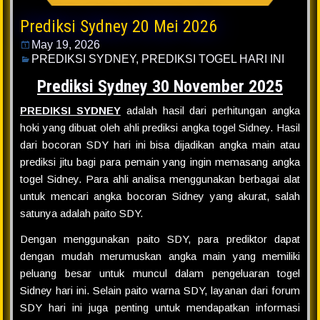
Prediksi Sydney 20 Mei 2026
May 19, 2026
PREDIKSI SYDNEY
,
PREDIKSI TOGEL HARI INI
Prediksi Sydney 30 November 2025
PREDIKSI SYDNEY
adalah hasil dari perhitungan angka
hoki yang dibuat oleh ahli prediksi angka togel Sidney. Hasil
dari bocoran SDY hari ini bisa dijadikan angka main atau
prediksi jitu bagi para pemain yang ingin memasang angka
togel Sidney. Para ahli analisa menggunakan berbagai alat
untuk mencari angka bocoran Sidney yang akurat, salah
satunya adalah paito SDY.
Dengan menggunakan paito SDY, para prediktor dapat
dengan mudah merumuskan angka main yang memiliki
peluang besar untuk muncul dalam pengeluaran togel
Sidney hari ini. Selain paito warna SDY, layanan dari forum
SDY hari ini juga penting untuk mendapatkan informasi