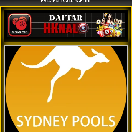
PREDIKSI TOGEL HARI INI