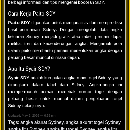
berbagi informasi dan tips mengenai bocoran SDY.
Cara Kerja Paito SDY
Paito SDY
digunakan untuk menganalisis dan memprediksi
hasil permainan Sidney. Dengan mengolah data angka
keluaran Sidney menjadi grafik atau tabel, pemain dapat
melihat tren dan kecenderungan angka. Mengamati pola
dalam paito membantu pemain menentukan angka dengan
peluang besar muncul di masa depan.
Apa Itu Syair SDY?
Syair SDY
adalah kumpulan angka main togel Sidney yang
dirangkum dalam tabel data Sidney. Angka-angka ini
mempermudah pemain menebak nomor togel dengan
peluang besar untuk muncul dalam pengeluaran togel
Sidney selanjutnya.
Updated: May 1, 2026 — 6:59 pm
Tags:
angka akurat Sydney
,
angka akurat togel Sydney
,
angka jitu Sydney
,
angka jitu togel Sydney
,
angka jitu