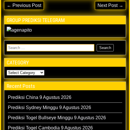
← Previous Post
Next Post →
GROUP PREDIKSI TELEGRAM
CATEGORY
Recent Posts
Prediksi China 9 Agustus 2026
Prediksi Sydney Minggu 9 Agustus 2026
Prediksi Togel Bullseye Minggu 9 Agustus 2026
Prediksi Togel Cambodia 9 Agustus 2026