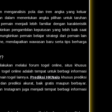
menganalisis pola dan tren angka yang keluar
n dalam menentukan angka pilihan untuk taruhan
, pemain menjadi lebih familiar dengan karakteristik
inkan pengambilan keputusan yang lebih baik saat
ngkinkan pemain belajar strategi dari pemain lain
ine, mendapatkan wawasan baru serta tips berharga
Y?
lakukan melalui forum togel online, situs khusus
 togel online adalah tempat untuk berbagi informasi
ain togel lainnya.
Prediksi HKNalo
khusus prediksi
an prediksi akurat, baik gratis maupun berbayar.
n Instagram juga menjadi tempat berbagi informasi