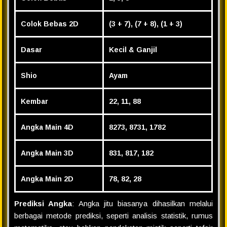
Colok Bebas 2D
(3 + 7), (7 + 8), (1 + 3)
Dasar
Kecil & Ganjil
Shio
Ayam
Kembar
22, 11, 88
Angka Main 4D
8273, 8731, 1782
Angka Main 3D
831, 817, 182
Angka Main 2D
78, 82, 28
Prediksi Angka
: Angka jitu biasanya dihasilkan melalui
berbagai metode prediksi, seperti analisis statistik, rumus