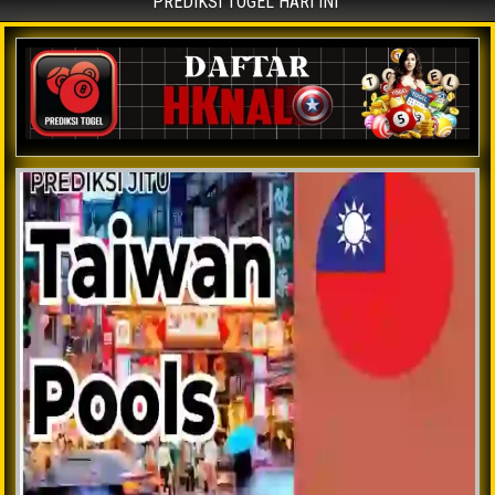
PREDIKSI TOGEL HARI INI