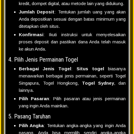
kredit, dompet digital, atau metode lain yang didukung.
Jumlah Deposit
: Tentukan jumlah uang yang akan
Anda depositkan sesuai dengan batas minimum yang
ditetapkan oleh situs.
Konfirmasi
: Ikuti instruksi untuk menyelesaikan
proses deposit dan pastikan dana Anda telah masuk
ke akun Anda.
4. Pilih Jenis Permainan Togel
Berbagai Jenis Togel
:
Situs togel
biasanya
menawarkan berbagai jenis permainan, seperti Togel
Singapura, Togel Hongkong,
Togel Sydney
, dan
lainnya.
Pilih Pasaran
: Pilih pasaran atau jenis permainan
yang ingin Anda mainkan.
5. Pasang Taruhan
Pilih Angka
: Tentukan angka-angka yang ingin Anda
pasang. Anda bisa memilih sendiri angka-angka