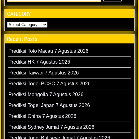
CATEGORY
Recent Posts
Prediksi Toto Macau 7 Agustus 2026
Prediksi HK 7 Agustus 2026
Prediksi Taiwan 7 Agustus 2026
Prediksi Togel PCSO 7 Agustus 2026
Prediksi Mongolia 7 Agustus 2026
Prediksi Togel Japan 7 Agustus 2026
Prediksi China 7 Agustus 2026
Prediksi Sydney Jumat 7 Agustus 2026
Prediksi Togel Bullseye Jumat 7 Agustus 2026