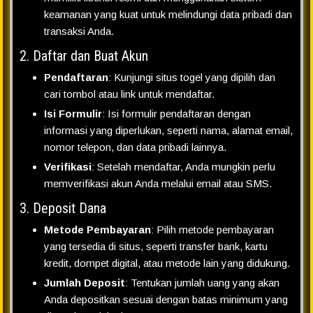
keamanan yang kuat untuk melindungi data pribadi dan
transaksi Anda.
2. Daftar dan Buat Akun
Pendaftaran
: Kunjungi situs togel yang dipilih dan
cari tombol atau link untuk mendaftar.
Isi Formulir
: Isi formulir pendaftaran dengan
informasi yang diperlukan, seperti nama, alamat email,
nomor telepon, dan data pribadi lainnya.
Verifikasi
: Setelah mendaftar, Anda mungkin perlu
memverifikasi akun Anda melalui email atau SMS.
3. Deposit Dana
Metode Pembayaran
: Pilih metode pembayaran
yang tersedia di situs, seperti transfer bank, kartu
kredit, dompet digital, atau metode lain yang didukung.
Jumlah Deposit
: Tentukan jumlah uang yang akan
Anda depositkan sesuai dengan batas minimum yang