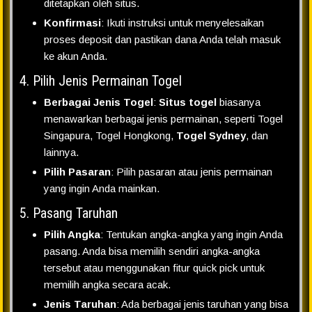
ditetapkan oleh situs.
Konfirmasi
: Ikuti instruksi untuk menyelesaikan
proses deposit dan pastikan dana Anda telah masuk
ke akun Anda.
4. Pilih Jenis Permainan Togel
Berbagai Jenis Togel
:
Situs togel
biasanya
menawarkan berbagai jenis permainan, seperti Togel
Singapura, Togel Hongkong,
Togel Sydney
, dan
lainnya.
Pilih Pasaran
: Pilih pasaran atau jenis permainan
yang ingin Anda mainkan.
5. Pasang Taruhan
Pilih Angka
: Tentukan angka-angka yang ingin Anda
pasang. Anda bisa memilih sendiri angka-angka
tersebut atau menggunakan fitur quick pick untuk
memilih angka secara acak.
Jenis Taruhan
: Ada berbagai jenis taruhan yang bisa