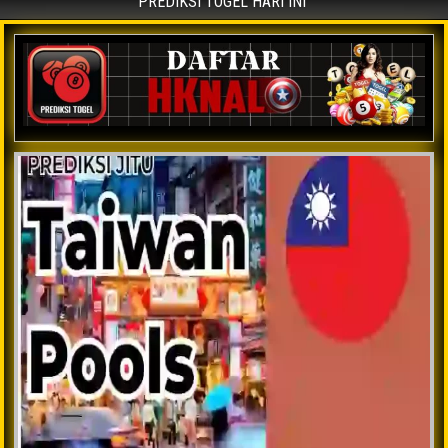
PREDIKSI TOGEL HARI INI