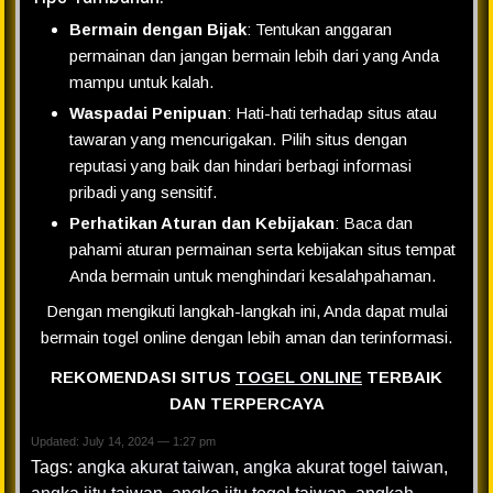
Bermain dengan Bijak
: Tentukan anggaran
permainan dan jangan bermain lebih dari yang Anda
mampu untuk kalah.
Waspadai Penipuan
: Hati-hati terhadap situs atau
tawaran yang mencurigakan. Pilih situs dengan
reputasi yang baik dan hindari berbagi informasi
pribadi yang sensitif.
Perhatikan Aturan dan Kebijakan
: Baca dan
pahami aturan permainan serta kebijakan situs tempat
Anda bermain untuk menghindari kesalahpahaman.
Dengan mengikuti langkah-langkah ini, Anda dapat mulai
bermain togel online dengan lebih aman dan terinformasi.
REKOMENDASI SITUS
TOGEL ONLINE
TERBAIK
DAN TERPERCAYA
Updated: July 14, 2024 — 1:27 pm
Tags:
angka akurat taiwan
,
angka akurat togel taiwan
,