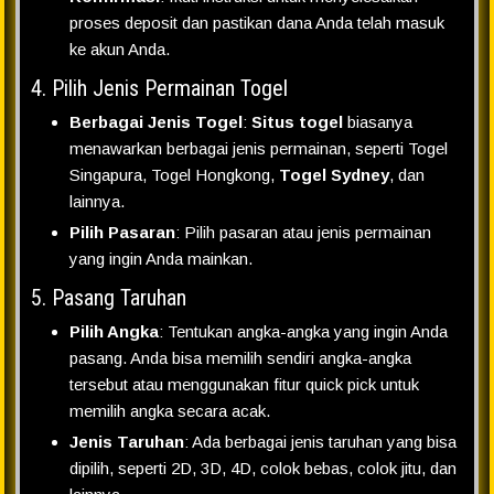
proses deposit dan pastikan dana Anda telah masuk
ke akun Anda.
4. Pilih Jenis Permainan Togel
Berbagai Jenis Togel
:
Situs togel
biasanya
menawarkan berbagai jenis permainan, seperti Togel
Singapura, Togel Hongkong,
Togel Sydney
, dan
lainnya.
Pilih Pasaran
: Pilih pasaran atau jenis permainan
yang ingin Anda mainkan.
5. Pasang Taruhan
Pilih Angka
: Tentukan angka-angka yang ingin Anda
pasang. Anda bisa memilih sendiri angka-angka
tersebut atau menggunakan fitur quick pick untuk
memilih angka secara acak.
Jenis Taruhan
: Ada berbagai jenis taruhan yang bisa
dipilih, seperti 2D, 3D, 4D, colok bebas, colok jitu, dan