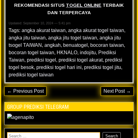
REKOMENDASI SITUS
TOGEL ONLINE
TERBAIK
DAN TERPERCAYA
Updated: September 10, 2024 — 5:41 pm
Tags:
angka akurat taiwan
,
angka akurat togel taiwan
,
angka jitu taiwan
,
angka jitu togel taiwan
,
angka jitu
tsogel TAIWAN
,
angkah
,
benuatogel
,
bocoran taiwan
,
bocoran togel taiwan
,
HKNALO
,
indojitu
,
Prediksi
Taiwan
,
prediksi togel
,
prediksi togel akurat
,
prediksi
togel besok
,
prediksi togel hari ini
,
prediksi togel jitu
,
prediksi togel taiwan
← Previous Post
Next Post →
GROUP PREDIKSI TELEGRAM