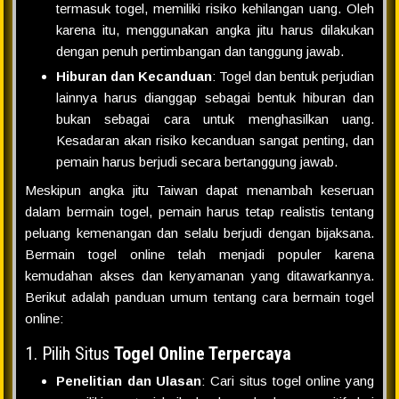
termasuk togel, memiliki risiko kehilangan uang. Oleh
karena itu, menggunakan angka jitu harus dilakukan
dengan penuh pertimbangan dan tanggung jawab.
Hiburan dan Kecanduan
: Togel dan bentuk perjudian
lainnya harus dianggap sebagai bentuk hiburan dan
bukan sebagai cara untuk menghasilkan uang.
Kesadaran akan risiko kecanduan sangat penting, dan
pemain harus berjudi secara bertanggung jawab.
Meskipun angka jitu Taiwan dapat menambah keseruan
dalam bermain togel, pemain harus tetap realistis tentang
peluang kemenangan dan selalu berjudi dengan bijaksana.
Bermain togel online telah menjadi populer karena
kemudahan akses dan kenyamanan yang ditawarkannya.
Berikut adalah panduan umum tentang cara bermain togel
online:
1. Pilih Situs
Togel Online Terpercaya
Penelitian dan Ulasan
: Cari situs togel online yang