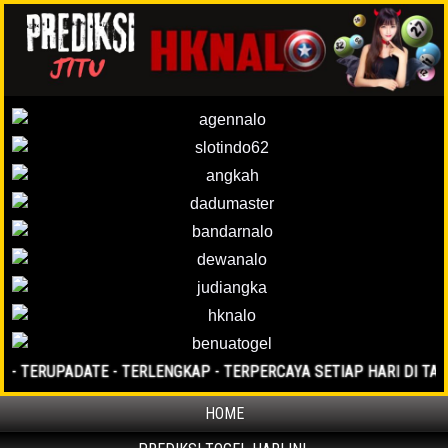
ERUPADATE - TERLENGKAP - TERPERCAYA SETIAP HARI DI TAHUN 2
HOME