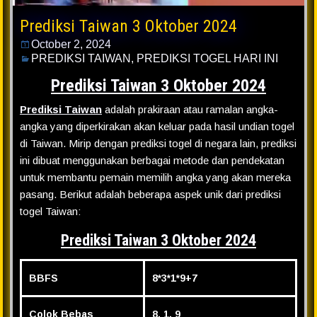
Prediksi Taiwan 3 Oktober 2024
October 2, 2024
PREDIKSI TAIWAN
,
PREDIKSI TOGEL HARI INI
Prediksi Taiwan 3 Oktober 2024
Prediksi Taiwan
adalah prakiraan atau ramalan angka-
angka yang diperkirakan akan keluar pada hasil undian togel
di Taiwan. Mirip dengan prediksi togel di negara lain, prediksi
ini dibuat menggunakan berbagai metode dan pendekatan
untuk membantu pemain memilih angka yang akan mereka
pasang. Berikut adalah beberapa aspek unik dari prediksi
togel Taiwan:
Prediksi Taiwan 3 Oktober 2024
BBFS
8*3*1*9+7
Colok Bebas
8, 1, 9