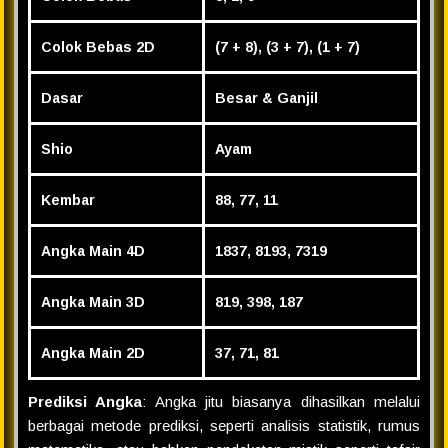
Colok Bebas 2D
(7 + 8), (3 + 7), (1 + 7)
Dasar
Besar & Ganjil
Shio
Ayam
Kembar
88, 77, 11
Angka Main 4D
1837, 8193, 7319
Angka Main 3D
819, 398, 187
Angka Main 2D
37, 71, 81
Prediksi Angka
: Angka jitu biasanya dihasilkan melalui
berbagai metode prediksi, seperti analisis statistik, rumus