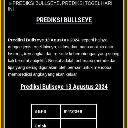
PREDIKSI BULLSEYE
,
PREDIKSI TOGEL HARI
INI
PREDIKSI BULLSEYE
Prediksi Bullseye 13 Agustus 2024
, seperti halnya
dengan jenis togel lainnya, didasarkan pada analisis data
historis, tren angka, dan metode keberuntungan yang sering
kali bersifat subjektif. Berikut adalah beberapa metode dan
tips yang sering digunakan oleh pemain untuk mencoba
memprediksi angka yang akan keluar
Prediksi Bullseye 13 Agustus 2024
BBFS
8*4*2*3+9
Colok