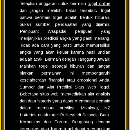
Tetapkan anggaran untuk bermain
togel online
dan jangan melebihi batas tersebut. Ingat
bahwa bermain togel adalah bentuk hiburan,
bukan sumber pendapatan yang dijamin.
Penipuan: Waspadai penipuan yang
menjanjikan prediksi angka yang pasti menang.
Tidak ada cara yang pasti untuk memprediksi
angka yang akan keluar karena hasil undian
adalah acak. Bermain dengan Tanggung Jawab:
Mainkan togel sebagai hiburan dan jangan
biarkan permainan ini mempengaruhi
kesejahteraan finansial atau emosional Anda.
Sumber dan Alat Prediksi Situs Web Togel:
Beberapa situs web menyediakan alat analisis
dan data historis yang dapat membantu pemain
dalam membuat prediksi. Misalnya, NZ
Lotteries untuk togel Bullseye di Selandia Baru.
Komunitas dan Forum: Bergabung dengan
komunitas atau forum togel dapat memberikan