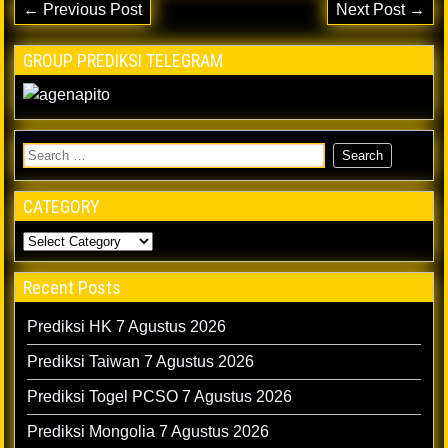
← Previous Post
Next Post →
GROUP PREDIKSI TELEGRAM
CATEGORY
Recent Posts
Prediksi HK 7 Agustus 2026
Prediksi Taiwan 7 Agustus 2026
Prediksi Togel PCSO 7 Agustus 2026
Prediksi Mongolia 7 Agustus 2026