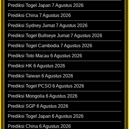
Prediksi Togel Japan 7 Agustus 2026
Prediksi China 7 Agustus 2026
Prediksi Sydney Jumat 7 Agustus 2026
Prediksi Togel Bullseye Jumat 7 Agustus 2026
Prediksi Togel Cambodia 7 Agustus 2026
Prediksi Toto Macau 6 Agustus 2026
Prediksi HK 6 Agustus 2026
Prediksi Taiwan 6 Agustus 2026
Prediksi Togel PCSO 6 Agustus 2026
Prediksi Mongolia 6 Agustus 2026
Prediksi SGP 6 Agustus 2026
Prediksi Togel Japan 6 Agustus 2026
Prediksi China 6 Agustus 2026