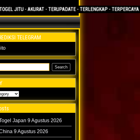
ITU - AKURAT - TERUPADATE - TERLENGKAP - TERPERCAYA SETIAP 
REDIKSI TELEGRAM
Y
osts
 Togel Japan 9 Agustus 2026
 China 9 Agustus 2026