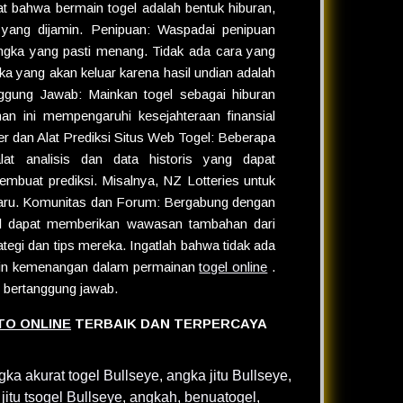
gat bahwa bermain togel adalah bentuk hiburan,
yang dijamin. Penipuan: Waspadai penipuan
angka yang pasti menang. Tidak ada cara yang
ka yang akan keluar karena hasil undian adalah
gung Jawab: Mainkan togel sebagai hiburan
an ini mempengaruhi kesejahteraan finansial
 dan Alat Prediksi Situs Web Togel: Beberapa
at analisis dan data historis yang dapat
buat prediksi. Misalnya, NZ Lotteries untuk
 Baru. Komunitas dan Forum: Bergabung dengan
el dapat memberikan wawasan tambahan dari
ategi dan tips mereka. Ingatlah bahwa tidak ada
in kemenangan dalam permainan
togel online
.
 bertanggung jawab.
TO ONLINE
TERBAIK DAN TERPERCAYA
gka akurat togel Bullseye
,
angka jitu Bullseye
,
jitu tsogel Bullseye
,
angkah
,
benuatogel
,