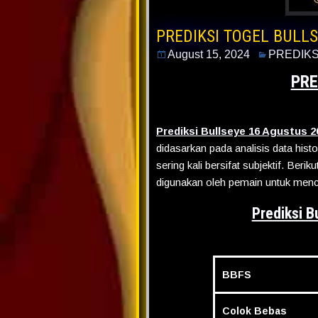
PREDIKSI TOGEL BULL
August 15, 2024
PREDIKS
PRE
Prediksi Bullseye 16 Agustus 2
didasarkan pada analisis data hist
sering kali bersifat subjektif. Ber
digunakan oleh pemain untuk men
Prediksi B
BBFS
Colok Bebas