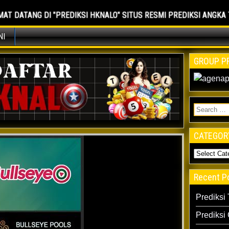
ANG DI "PREDIKSI HKNALO" SITUS RESMI PREDIKSI ANGKA TOGEL J
NI
GROUP P
CATEGOR
Recent P
Prediksi
Prediksi