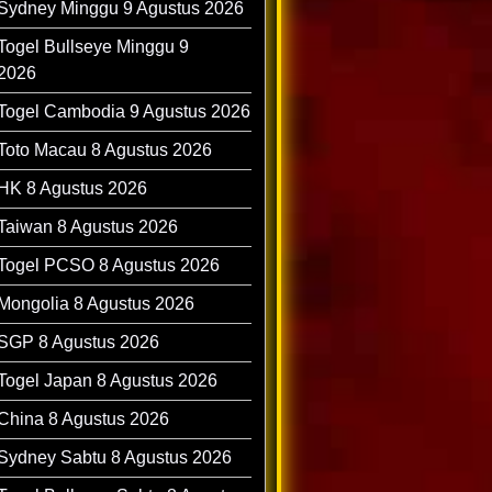
 Sydney Minggu 9 Agustus 2026
 Togel Bullseye Minggu 9
 2026
 Togel Cambodia 9 Agustus 2026
 Toto Macau 8 Agustus 2026
 HK 8 Agustus 2026
 Taiwan 8 Agustus 2026
 Togel PCSO 8 Agustus 2026
 Mongolia 8 Agustus 2026
 SGP 8 Agustus 2026
 Togel Japan 8 Agustus 2026
 China 8 Agustus 2026
 Sydney Sabtu 8 Agustus 2026