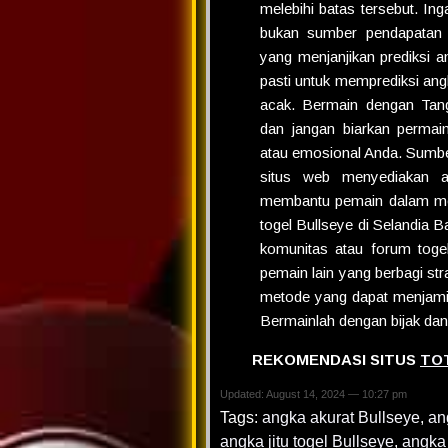
melebihi batas tersebut. In
bukan sumber pendapatan 
yang menjanjikan prediksi 
pasti untuk memprediksi ang
acak. Bermain dengan Tang
dan jangan biarkan permain
atau emosional Anda. Sumber
situs web menyediakan al
membantu pemain dalam mem
togel Bullseye di Selandia
komunitas atau forum tog
pemain lain yang berbagi str
metode yang dapat menjam
Bermainlah dengan bijak dan
REKOMENDASI SITUS
TO
Updated: August 14, 2024 — 10:27 pm
Tags:
angka akurat Bullseye
,
an
angka jitu togel Bullseye
,
angka 