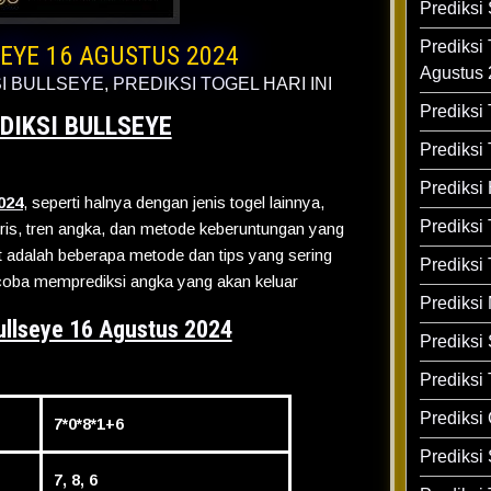
Prediksi
Prediksi
SEYE 16 AGUSTUS 2024
Agustus
I BULLSEYE
,
PREDIKSI TOGEL HARI INI
Prediksi
DIKSI BULLSEYE
Prediksi
Prediksi
024
, seperti halnya dengan jenis togel lainnya,
Prediksi
oris, tren angka, dan metode keberuntungan yang
ikut adalah beberapa metode dan tips yang sering
Prediksi
coba memprediksi angka yang akan keluar
Prediksi
ullseye 16 Agustus 2024
Prediksi
Prediksi
Prediksi
7*0*8*1+6
Prediksi
7, 8, 6