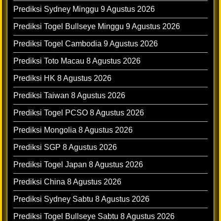
Prediksi Sydney Minggu 9 Agustus 2026
Prediksi Togel Bullseye Minggu 9 Agustus 2026
Prediksi Togel Cambodia 9 Agustus 2026
Prediksi Toto Macau 8 Agustus 2026
Prediksi HK 8 Agustus 2026
Prediksi Taiwan 8 Agustus 2026
Prediksi Togel PCSO 8 Agustus 2026
Prediksi Mongolia 8 Agustus 2026
Prediksi SGP 8 Agustus 2026
Prediksi Togel Japan 8 Agustus 2026
Prediksi China 8 Agustus 2026
Prediksi Sydney Sabtu 8 Agustus 2026
Prediksi Togel Bullseye Sabtu 8 Agustus 2026