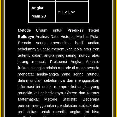
Angka
50, 23, 52
Main 2D
Metode Umum untuk
Prediksi Togel
Bullseye
Analisis Data Historis: Melihat Pola:
Pemain sering memeriksa hasil undian
sebelumnya untuk menemukan pola atau tren
tertentu dalam angka yang sering muncul atau
jarang muncul. Frekuensi Angka: Analisis
frekuensi angka adalah metode di mana pemain
mencatat angka-angka yang sering muncul
dalam undian sebelumnya dan menggunakan
informasi ini untuk memprediksi angka yang
mungkin keluar berikutnya. Sistem dan Rumus
Matematika: Metode Statistik: Beberapa
pemain menggunakan pendekatan statistik dan
probabilitas untuk memilih angka. Ini bisa