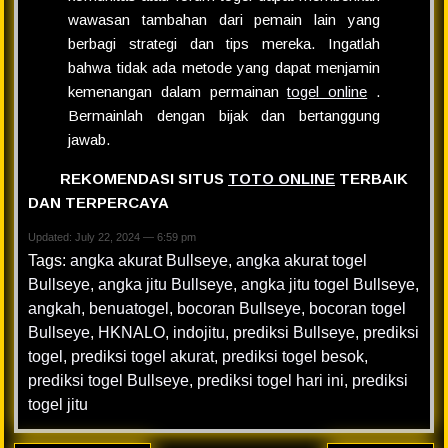
wawasan tambahan dari pemain lain yang
berbagi strategi dan tips mereka. Ingatlah
bahwa tidak ada metode yang dapat menjamin
kemenangan dalam permainan
togel online
.
Bermainlah dengan bijak dan bertanggung
jawab.
REKOMENDASI SITUS
TOTO ONLINE
TERBAIK
DAN TERPERCAYA
Updated: July 22, 2024 — 6:59 pm
Tags:
angka akurat Bullseye
,
angka akurat togel
Bullseye
,
angka jitu Bullseye
,
angka jitu togel Bullseye
,
angkah
,
benuatogel
,
bocoran Bullseye
,
bocoran togel
Bullseye
,
HKNALO
,
indojitu
,
prediksi Bullseye
,
prediksi
togel
,
prediksi togel akurat
,
prediksi togel besok
,
prediksi togel Bullseye
,
prediksi togel hari ini
,
prediksi
togel jitu