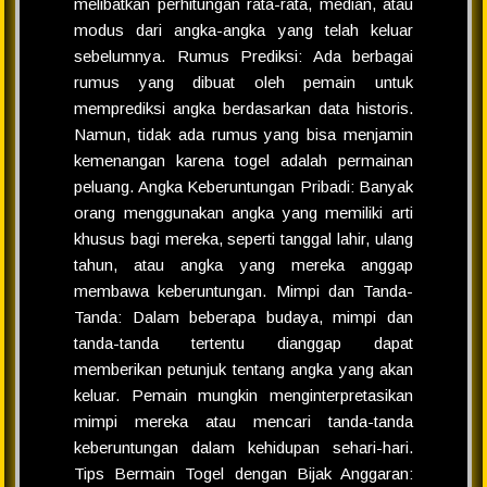
melibatkan perhitungan rata-rata, median, atau
modus dari angka-angka yang telah keluar
sebelumnya. Rumus Prediksi: Ada berbagai
rumus yang dibuat oleh pemain untuk
memprediksi angka berdasarkan data historis.
Namun, tidak ada rumus yang bisa menjamin
kemenangan karena togel adalah permainan
peluang. Angka Keberuntungan Pribadi: Banyak
orang menggunakan angka yang memiliki arti
khusus bagi mereka, seperti tanggal lahir, ulang
tahun, atau angka yang mereka anggap
membawa keberuntungan. Mimpi dan Tanda-
Tanda: Dalam beberapa budaya, mimpi dan
tanda-tanda tertentu dianggap dapat
memberikan petunjuk tentang angka yang akan
keluar. Pemain mungkin menginterpretasikan
mimpi mereka atau mencari tanda-tanda
keberuntungan dalam kehidupan sehari-hari.
Tips Bermain Togel dengan Bijak Anggaran: