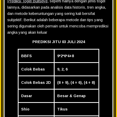
Prediksi Togel Bullseye
, seperti halnya dengan jenis togel
lainnya, didasarkan pada analisis data historis, tren angka,
dan metode keberuntungan yang sering kali bersifat
subjektif. Berikut adalah beberapa metode dan tips yang
sering digunakan oleh pemain untuk mencoba memprediksi
angka yang akan keluar
PREDIKSI JITU 03 JULI 2024
BBFS
9*2*6*4+8
Colok Bebas
9, 2, 6
Colok Bebas 2D
(8 + 9), (4 + 6), (4 + 8)
Dasar
Besar & Genap
Shio
Tikus