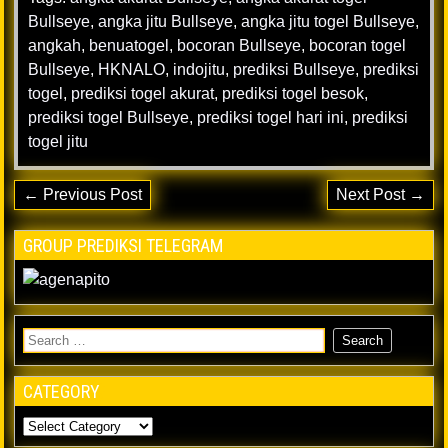
Bullseye
,
angka jitu Bullseye
,
angka jitu togel Bullseye
,
angkah
,
benuatogel
,
bocoran Bullseye
,
bocoran togel
Bullseye
,
HKNALO
,
indojitu
,
prediksi Bullseye
,
prediksi
togel
,
prediksi togel akurat
,
prediksi togel besok
,
prediksi togel Bullseye
,
prediksi togel hari ini
,
prediksi
togel jitu
← Previous Post
Next Post →
GROUP PREDIKSI TELEGRAM
CATEGORY