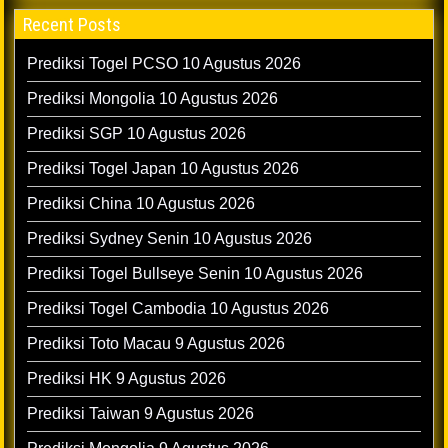
Recent Posts
Prediksi Togel PCSO 10 Agustus 2026
Prediksi Mongolia 10 Agustus 2026
Prediksi SGP 10 Agustus 2026
Prediksi Togel Japan 10 Agustus 2026
Prediksi China 10 Agustus 2026
Prediksi Sydney Senin 10 Agustus 2026
Prediksi Togel Bullseye Senin 10 Agustus 2026
Prediksi Togel Cambodia 10 Agustus 2026
Prediksi Toto Macau 9 Agustus 2026
Prediksi HK 9 Agustus 2026
Prediksi Taiwan 9 Agustus 2026