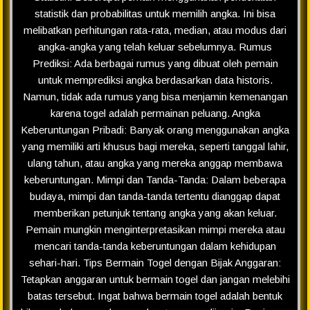
statistik dan probabilitas untuk memilih angka. Ini bisa
melibatkan perhitungan rata-rata, median, atau modus dari
angka-angka yang telah keluar sebelumnya. Rumus
Prediksi: Ada berbagai rumus yang dibuat oleh pemain
untuk memprediksi angka berdasarkan data historis.
Namun, tidak ada rumus yang bisa menjamin kemenangan
karena togel adalah permainan peluang. Angka
Keberuntungan Pribadi: Banyak orang menggunakan angka
yang memiliki arti khusus bagi mereka, seperti tanggal lahir,
ulang tahun, atau angka yang mereka anggap membawa
keberuntungan. Mimpi dan Tanda-Tanda: Dalam beberapa
budaya, mimpi dan tanda-tanda tertentu dianggap dapat
memberikan petunjuk tentang angka yang akan keluar.
Pemain mungkin menginterpretasikan mimpi mereka atau
mencari tanda-tanda keberuntungan dalam kehidupan
sehari-hari. Tips Bermain Togel dengan Bijak Anggaran:
Tetapkan anggaran untuk bermain togel dan jangan melebihi
batas tersebut. Ingat bahwa bermain togel adalah bentuk