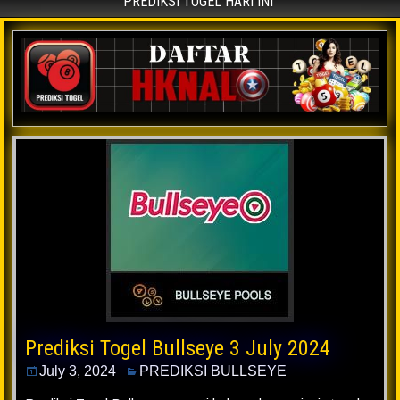
PREDIKSI TOGEL HARI INI
Prediksi Togel Bullseye 3 July 2024
July 3, 2024
PREDIKSI BULLSEYE