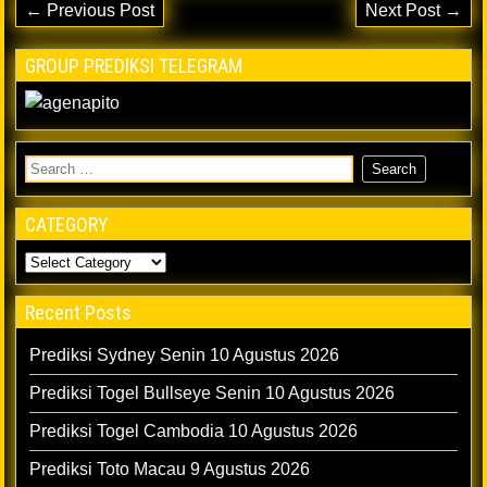
← Previous Post
Next Post →
GROUP PREDIKSI TELEGRAM
CATEGORY
Recent Posts
Prediksi Sydney Senin 10 Agustus 2026
Prediksi Togel Bullseye Senin 10 Agustus 2026
Prediksi Togel Cambodia 10 Agustus 2026
Prediksi Toto Macau 9 Agustus 2026