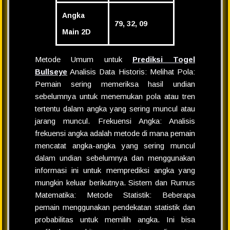
Angka
79, 32, 09
Main 2D
Metode Umum untuk
Prediksi Togel
Bullseye
Analisis Data Historis: Melihat Pola:
Pemain sering memeriksa hasil undian
sebelumnya untuk menemukan pola atau tren
tertentu dalam angka yang sering muncul atau
jarang muncul. Frekuensi Angka: Analisis
frekuensi angka adalah metode di mana pemain
mencatat angka-angka yang sering muncul
dalam undian sebelumnya dan menggunakan
informasi ini untuk memprediksi angka yang
mungkin keluar berikutnya. Sistem dan Rumus
Matematika: Metode Statistik: Beberapa
pemain menggunakan pendekatan statistik dan
probabilitas untuk memilih angka. Ini bisa