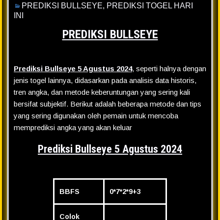
PREDIKSI BULLSEYE
,
PREDIKSI TOGEL HARI
INI
PREDIKSI BULLSEYE
Prediksi Bullseye 5 Agustus 2024
, seperti halnya dengan
jenis togel lainnya, didasarkan pada analisis data historis,
tren angka, dan metode keberuntungan yang sering kali
bersifat subjektif. Berikut adalah beberapa metode dan tips
yang sering digunakan oleh pemain untuk mencoba
memprediksi angka yang akan keluar
Prediksi Bullseye 5 Agustus 2024
BBFS
0*7*2*9+3
Colok