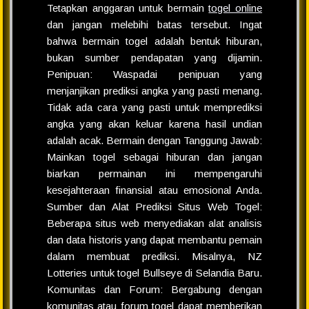
Tetapkan anggaran untuk bermain
togel online
dan jangan melebihi batas tersebut. Ingat
bahwa bermain togel adalah bentuk hiburan,
bukan sumber pendapatan yang dijamin.
Penipuan: Waspadai penipuan yang
menjanjikan prediksi angka yang pasti menang.
Tidak ada cara yang pasti untuk memprediksi
angka yang akan keluar karena hasil undian
adalah acak. Bermain dengan Tanggung Jawab:
Mainkan togel sebagai hiburan dan jangan
biarkan permainan ini mempengaruhi
kesejahteraan finansial atau emosional Anda.
Sumber dan Alat Prediksi Situs Web Togel:
Beberapa situs web menyediakan alat analisis
dan data historis yang dapat membantu pemain
dalam membuat prediksi. Misalnya, NZ
Lotteries untuk togel Bullseye di Selandia Baru.
Komunitas dan Forum: Bergabung dengan
komunitas atau forum togel dapat memberikan