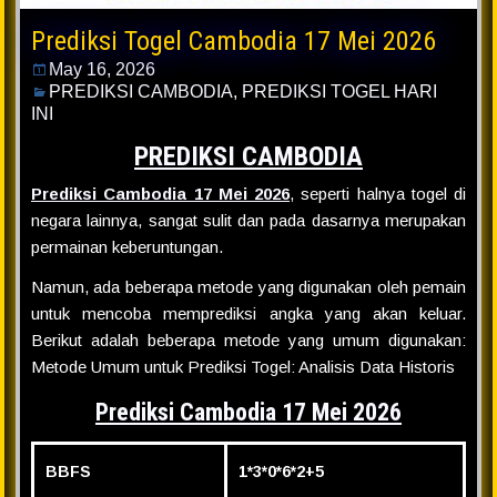
Prediksi Togel Cambodia 17 Mei 2026
May 16, 2026
PREDIKSI CAMBODIA
,
PREDIKSI TOGEL HARI
INI
PREDIKSI CAMBODIA
Prediksi Cambodia 17 Mei 2026
, seperti halnya togel di
negara lainnya, sangat sulit dan pada dasarnya merupakan
permainan keberuntungan.
Namun, ada beberapa metode yang digunakan oleh pemain
untuk mencoba memprediksi angka yang akan keluar.
Berikut adalah beberapa metode yang umum digunakan:
Metode Umum untuk Prediksi Togel: Analisis Data Historis
Prediksi Cambodia 17 Mei 2026
BBFS
1*3*0*6*2+5