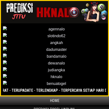
AT - TERUPADATE - TERLENGKAP - TERPERCAYA SETIAP HARI DI TA
HOME