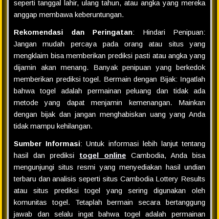
seperti tanggal lahir, ulang tahun, atau angka yang mereka
anggap membawa keberuntungan.
Rekomendasi dan Peringatan
: Hindari Penipuan:
Jangan mudah percaya pada orang atau situs yang
mengklaim bisa memberikan prediksi pasti atau angka yang
dijamin akan menang. Banyak penipuan yang berkedok
memberikan prediksi togel. Bermain dengan Bijak: Ingatlah
bahwa togel adalah permainan peluang dan tidak ada
metode yang dapat menjamin kemenangan. Mainkan
dengan bijak dan jangan menghabiskan uang yang Anda
tidak mampu kehilangan.
Sumber Informasi
: Untuk informasi lebih lanjut tentang
hasil dan prediksi
togel online
Cambodia, Anda bisa
mengunjungi situs resmi yang menyediakan hasil undian
terbaru dan analisis seperti situs Cambodia Lottery Results
atau situs prediksi togel yang sering digunakan oleh
komunitas togel. Tetaplah bermain secara bertanggung
jawab dan selalu ingat bahwa togel adalah permainan